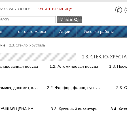
ЗАКАЗАТЬ ЗВОНОК
КУПИТЬ В РОЗНИЦУ
Искать
нт
Торговые марки
Акции
Условия работы
ции
2.3. Стекло, хрусталь
2.3. СТЕКЛО, ХРУСТ
малированная посуда
1.2. Алюминиевая посуда
2
.1. Керамика, доломит, сувениры.
2
.2. Фарфор, фаянс, сувениры
2.3. 
 ЛУЧШАЯ ЦЕНА ИУ
3.3. Кухонный инвентарь
3.4. Хоз