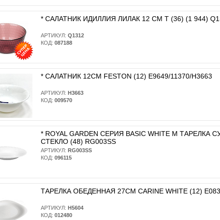
* САЛАТНИК ИДИЛЛИЯ ЛИЛАК 12 СМ T (36) (1 944) Q1
АРТИКУЛ:
Q1312
КОД:
087188
* САЛАТНИК 12СМ FESTON (12) E9649/11370/H3663
АРТИКУЛ:
H3663
КОД:
009570
* ROYAL GARDEN СЕРИЯ BASIC WHITE M ТАРЕЛКА 
СТЕКЛО (48) RG003SS
АРТИКУЛ:
RG003SS
КОД:
096115
ТАРЕЛКА ОБЕДЕННАЯ 27СМ CARINE WHITE (12) E083
АРТИКУЛ:
H5604
КОД:
012480