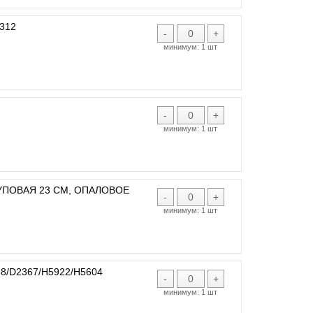
312
-
+
минимум:
1 шт
-
+
минимум:
1 шт
СУПОВАЯ 23 СМ, ОПАЛОВОЕ
-
+
минимум:
1 шт
8/D2367/Н5922/H5604
-
+
минимум:
1 шт