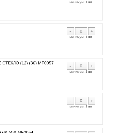
минимум:
1 шт
-
+
минимум:
1 шт
СТЕКЛО (12) (36) MF0057
-
+
минимум:
1 шт
-
+
минимум:
1 шт
6) (48) MF0054