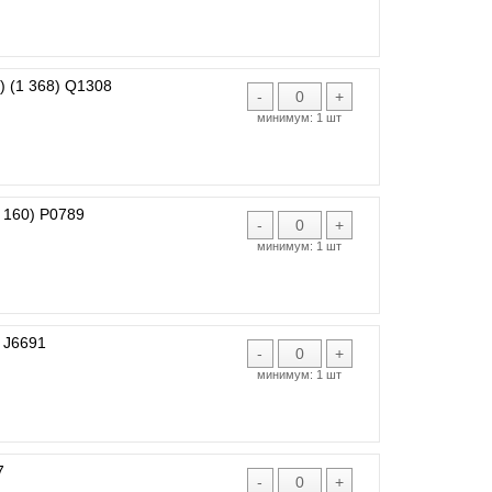
 (1 368) Q1308
-
+
минимум:
1 шт
 160) P0789
-
+
минимум:
1 шт
 J6691
-
+
минимум:
1 шт
7
-
+