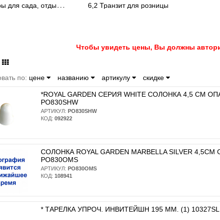
7
. Товары для сада, отдыха и туризма
6,2 Транзит для розницы
Чтобы увидеть цены, Вы должны автори
вать по:
цене
названию
артикулу
скидке
*ROYAL GARDEN СЕРИЯ WHITE СОЛОНКА 4,5 СМ ОП
PO830SHW
АРТИКУЛ:
PO830SHW
КОД:
092922
СОЛОНКА ROYAL GARDEN MARBELLA SILVER 4,5СМ О
PO830OMS
АРТИКУЛ:
PO830OMS
КОД:
108941
* ТАРЕЛКА УПРОЧ. ИНВИТЕЙШН 195 ММ. (1) 10327SL