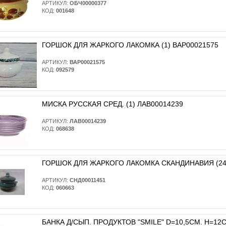
АРТИКУЛ:
ОБЧ00000377
КОД:
001648
ГОРШОК ДЛЯ ЖАРКОГО ЛАКОМКА (1) ВАР00021575
АРТИКУЛ:
ВАР00021575
КОД:
092579
МИСКА РУССКАЯ СРЕД. (1) ЛАВ00014239
АРТИКУЛ:
ЛАВ00014239
КОД:
068638
ГОРШОК ДЛЯ ЖАРКОГО ЛАКОМКА СКАНДИНАВИЯ (24)
АРТИКУЛ:
СНД00011451
КОД:
060663
БАНКА Д/СЫП. ПРОДУКТОВ "SMILE" D=10,5СМ. H=12СМ