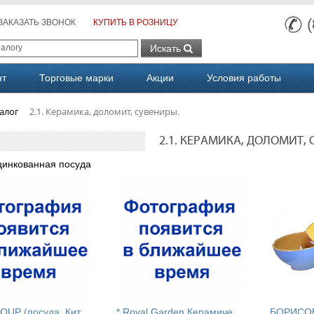
ЗАКАЗАТЬ ЗВОНОК
КУПИТЬ В РОЗНИЦУ
Искать
нт
Торговые марки
Акции
Условия работы
алог
2.1. Керамика, доломит, сувениры.
2.1. КЕРАМИКА, ДОЛОМИТ, 
цинкованная посуда
E
NS GROUP (посуда. Китай)( доломит, посуда в ас.)
*
Royal Garden Керамические формы,сервировка