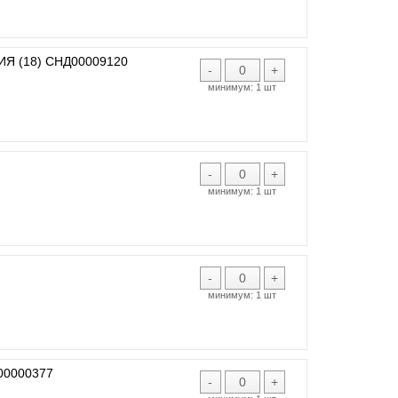
 (18) СНД00009120
-
+
минимум:
1 шт
-
+
минимум:
1 шт
-
+
минимум:
1 шт
00000377
-
+