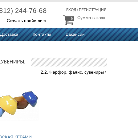
(812) 244-76-68
ВХОД
/
РЕГИСТРАЦИЯ
Сумма заказа:
0
Скачать прайс-лист
Доставка
Контакты
Вакансии
СУВЕНИРЫ.
2.2. Фарфор, фаянс, сувениры
Б
ОРИСОВСКАЯ КЕРАМИКА (Россия, п.Борисовка)