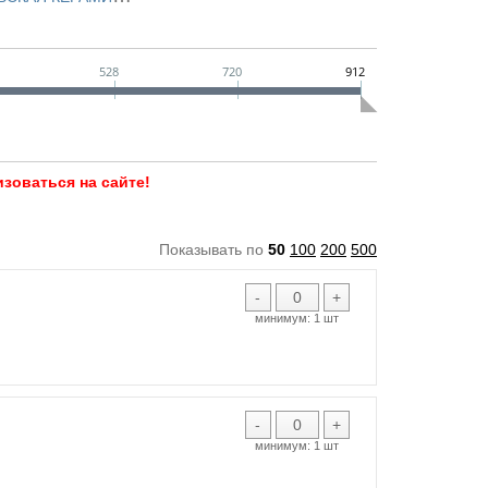
ДА
ЕРО
ТИКА
528
720
912
Я ГРУППА
зоваться на сайте!
Показывать по
50
100
200
500
-
+
минимум:
1 шт
-
+
минимум:
1 шт