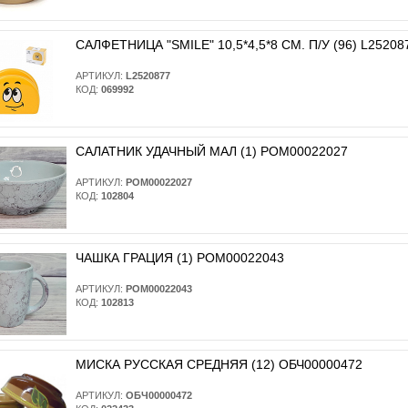
САЛФЕТНИЦА "SMILE" 10,5*4,5*8 СМ. П/У (96) L25208
АРТИКУЛ:
L2520877
КОД:
069992
САЛАТНИК УДАЧНЫЙ МАЛ (1) РОМ00022027
АРТИКУЛ:
РОМ00022027
КОД:
102804
ЧАШКА ГРАЦИЯ (1) РОМ00022043
АРТИКУЛ:
РОМ00022043
КОД:
102813
МИСКА РУССКАЯ СРЕДНЯЯ (12) ОБЧ00000472
АРТИКУЛ:
ОБЧ00000472