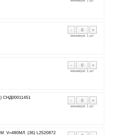
минимум:
1 шт
-
+
минимум:
1 шт
-
+
минимум:
1 шт
 СНД00011451
-
+
минимум:
1 шт
. V=480МЛ. (36) L2520872