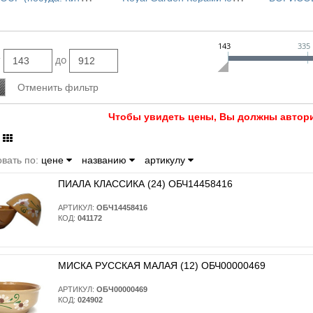
"SMILE" (ДОЛОМИТ)
* ЛАВАН
* ВАРАД
* РОМАН
143
335
ПОСУДНА
т
до
Чтобы увидеть цены, Вы должны автори
вать по:
цене
названию
артикулу
ПИАЛА КЛАССИКА (24) ОБЧ14458416
АРТИКУЛ:
ОБЧ14458416
КОД:
041172
МИСКА РУССКАЯ МАЛАЯ (12) ОБЧ00000469
АРТИКУЛ:
ОБЧ00000469
КОД:
024902