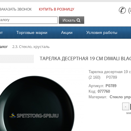
ЗАКАЗАТЬ ЗВОНОК
КУПИТЬ В РОЗНИЦУ
Искать
нт
Торговые марки
Акции
Условия работы
алог
2.3. Стекло, хрусталь
ТАРЕЛКА ДЕСЕРТНАЯ 19 СМ DIWALI BLACK 
Тарелка десертная 19
(2 160) P0789
Артикул:
P0789
Код:
077760
Материал:
Стекло уп
-
ми