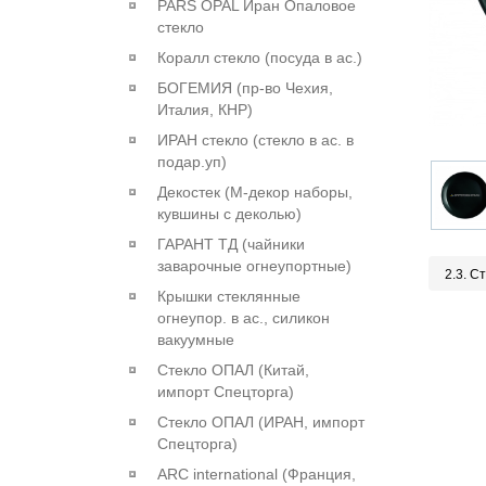
PARS OPAL Иран Опаловое
стекло
Коралл стекло (посуда в ас.)
БОГЕМИЯ (пр-во Чехия,
Италия, КНР)
ИРАН стекло (стекло в ас. в
подар.уп)
Декостек (М-декор наборы,
кувшины с деколью)
ГАРАНТ ТД (чайники
заварочные огнеупортные)
2.3. С
Крышки стеклянные
огнеупор. в ас., силикон
вакуумные
Стекло ОПАЛ (Китай,
импорт Спецторга)
Стекло ОПАЛ (ИРАН, импорт
Спецторга)
ARC international (Франция,