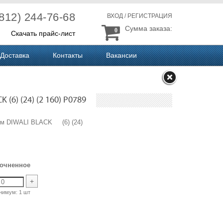
(812) 244-76-68
ВХОД
/
РЕГИСТРАЦИЯ
Сумма заказа:
0
Скачать прайс-лист
Доставка
Контакты
Вакансии
(6) (24) (2 160) P0789
 см DIWALI BLACK (6) (24)
рочненное
+
нимум:
1 шт