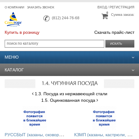
ВХОД
/
РЕГИСТРАЦИЯ
О КОМПАНИИ
ЗАКАЗАТЬ ЗВОНОК
0
Сумма заказа:
(812) 244-76-68
Купить в розницу
Скачать прайс-лист
ИСКАТЬ
МЕНЮ
КАТАЛОГ
1.4. ЧУГУННАЯ ПОСУДА
1.3. Посуда из нержавеющей стали
1.5. Оцинкованная посуда
Р
УССБЫТ (казаны, сковороды, горшки, ухваты, в ас.)
К
ЗМП (казаны, кастрюли, сковороды, сотейники. РТ)