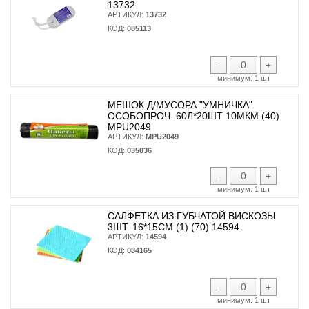
13732
АРТИКУЛ:
13732
КОД:
085113
-
+
минимум:
1 шт
МЕШОК Д/МУСОРА "УМНИЧКА"
ОСОБОПРОЧ. 60Л*20ШТ 10МКМ (40)
MPU2049
АРТИКУЛ:
MPU2049
КОД:
035036
-
+
минимум:
1 шт
САЛФЕТКА ИЗ ГУБЧАТОЙ ВИСКОЗЫ
3ШТ. 16*15СМ (1) (70) 14594
АРТИКУЛ:
14594
КОД:
084165
-
+
минимум:
1 шт