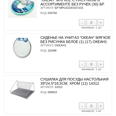
АССОРТИМЕНТЕ БЕЗ РУЧЕК (30) БР
АРТИКУЛ:
БР MPG5319/103-533
КОД:
034792
-
+
минимум:
1 шт
СИДЕНЬЕ НА УНИТАЗ "ОКЕАН" МЯГКОЕ
БЕЗ РИСУНКА БЕЛОЕ (1) (17) ОКЕАН1
АРТИКУЛ:
ОКЕАН1
КОД:
111068
-
+
минимум:
1 шт
СУШИЛКА ДЛЯ ПОСУДЫ НАСТОЛЬНАЯ
39*24,5*18,5СМ, ХРОМ (12) 14312
АРТИКУЛ:
14312
КОД:
090653
-
+
минимум:
1 шт