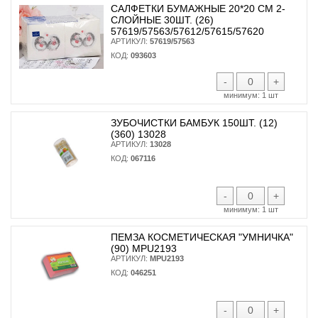
САЛФЕТКИ БУМАЖНЫЕ 20*20 СМ 2-
СЛОЙНЫЕ 30ШТ. (26)
57619/57563/57612/57615/57620
АРТИКУЛ:
57619/57563
КОД:
093603
-
+
минимум:
1 шт
ЗУБОЧИСТКИ БАМБУК 150ШТ. (12)
(360) 13028
АРТИКУЛ:
13028
КОД:
067116
-
+
минимум:
1 шт
ПЕМЗА КОСМЕТИЧЕСКАЯ "УМНИЧКА"
(90) MPU2193
АРТИКУЛ:
MPU2193
КОД:
046251
-
+