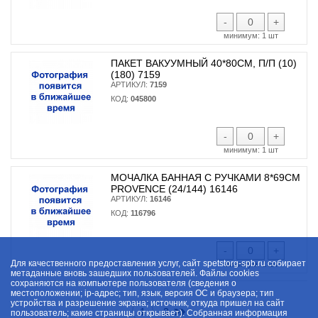
-
+
минимум:
1 шт
ПАКЕТ ВАКУУМНЫЙ 40*80СМ, П/П (10)
(180) 7159
АРТИКУЛ:
7159
КОД:
045800
-
+
минимум:
1 шт
МОЧАЛКА БАННАЯ C РУЧКАМИ 8*69СМ
PROVENCE (24/144) 16146
АРТИКУЛ:
16146
КОД:
116796
-
+
Для качественного предоставления услуг, сайт spetstorg-spb.ru собирает
минимум:
1 шт
метаданные вновь зашедших пользователей. Файлы cookies
сохраняются на компьютере пользователя (сведения о
местоположении; ip-адрес; тип, язык, версия ОС и браузера; тип
устройства и разрешение экрана; источник, откуда пришел на сайт
1
2
пользователь; какие страницы открывает). Собранная информация