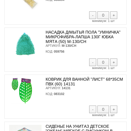
-
+
минимум:
1 шт
НАСАДКА Д/МЫТЬЯ ПОЛА "УМНИЧКА"
МИКРОФИБРА-ЛАПША 130Г ЮБКА
МЯТА (50) M-130/CH
АРТИКУЛ:
M-130/CH
КОД:
059756
-
+
минимум:
1 шт
КОВРИК ДЛЯ ВАННОЙ "ЛИСТ" 68*35СМ
ПВХ (60) 14131
АРТИКУЛ:
14131
КОД:
083102
-
+
минимум:
1 шт
СИДЕНЬЕ НА УНИТАЗ ДЕТСКОЕ
"ОКЕАН" МЯГКОЕ С РИСУНКОМ В