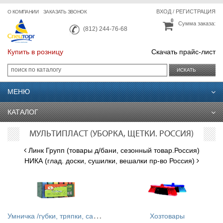
ВХОД
/
РЕГИСТРАЦИЯ
О КОМПАНИИ
ЗАКАЗАТЬ ЗВОНОК
0
Сумма заказа:
(812) 244-76-68
Купить в розницу
Скачать прайс-лист
ИСКАТЬ
МЕНЮ
КАТАЛОГ
МУЛЬТИПЛАСТ (УБОРКА, ЩЕТКИ. РОССИЯ)
Линк Групп (товары д/бани, сезонный товар.Россия)
НИКА (глад. доски, сушилки, вешалки пр-во Россия)
У
мничка /губки, тряпки, салфетки/
Хозтовары