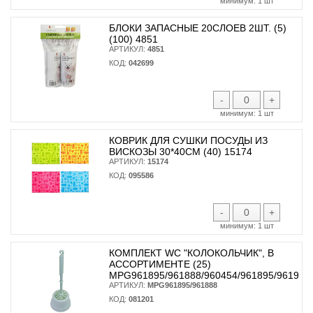
минимум:
1 шт
БЛОКИ ЗАПАСНЫЕ 20СЛОЕВ 2ШТ. (5)
(100) 4851
АРТИКУЛ:
4851
КОД:
042699
-
+
минимум:
1 шт
КОВРИК ДЛЯ СУШКИ ПОСУДЫ ИЗ
ВИСКОЗЫ 30*40СМ (40) 15174
АРТИКУЛ:
15174
КОД:
095586
-
+
минимум:
1 шт
КОМПЛЕКТ WC "КОЛОКОЛЬЧИК", В
АССОРТИМЕНТЕ (25)
MPG961895/961888/960454/961895/961925
АРТИКУЛ:
MPG961895/961888
КОД:
081201