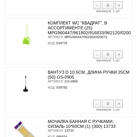
-
+
минимум:
1 шт
КОМПЛЕКТ WC "КВАДРАТ", В
АССОРТИМЕНТЕ (25)
MPG960447/961802/916833/962120/020073
АРТИКУЛ:
MPG960447/961802/020073
КОД:
034779
-
+
минимум:
1 шт
ВАНТУЗ D 10,5СМ, ДЛИНА РУЧКИ 25СМ
(50) GS-0905
АРТИКУЛ:
GS-0905
КОД:
039792
-
+
минимум:
1 шт
МОЧАЛКА БАННАЯ С РУЧКАМИ,
СИЗАЛЬ 10*60СМ (1) (300) 13733
АРТИКУЛ:
13733
КОД:
086834