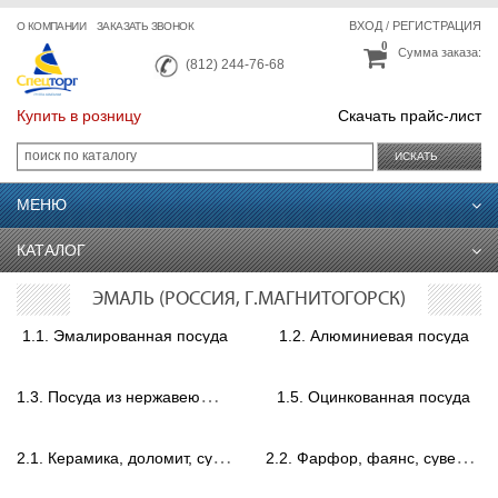
ВХОД
/
РЕГИСТРАЦИЯ
О КОМПАНИИ
ЗАКАЗАТЬ ЗВОНОК
0
Сумма заказа:
(812) 244-76-68
Купить в розницу
Скачать прайс-лист
ИСКАТЬ
МЕНЮ
КАТАЛОГ
ЭМАЛЬ (РОССИЯ, Г.МАГНИТОГОРСК)
1.1. Эмалированная посуда
1.2. Алюминиевая посуда
1
.3. Посуда из нержавеющей стали
1.5. Оцинкованная посуда
2
.1. Керамика, доломит, сувениры.
2
.2. Фарфор, фаянс, сувениры