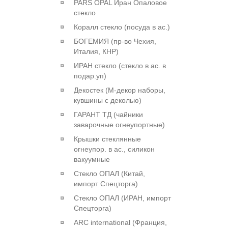
PARS OPAL Иран Опаловое
стекло
Коралл стекло (посуда в ас.)
БОГЕМИЯ (пр-во Чехия,
Италия, КНР)
ИРАН стекло (стекло в ас. в
подар.уп)
Декостек (М-декор наборы,
кувшины с деколью)
ГАРАНТ ТД (чайники
заварочные огнеупортные)
Крышки стеклянные
огнеупор. в ас., силикон
вакуумные
Стекло ОПАЛ (Китай,
импорт Спецторга)
Стекло ОПАЛ (ИРАН, импорт
Спецторга)
ARC international (Франция,