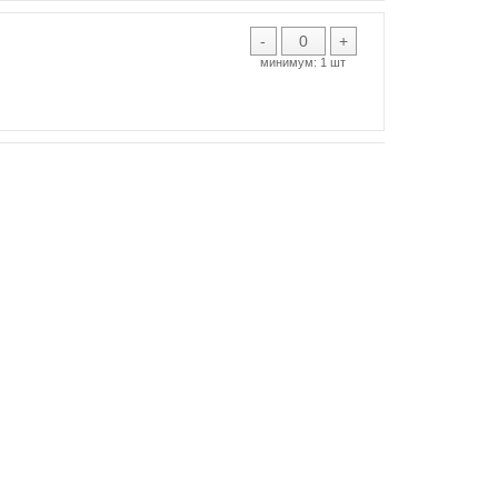
-
+
минимум:
1 шт