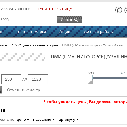
ЗАКАЗАТЬ ЗВОНОК
КУПИТЬ В РОЗНИЦУ
Искать
нт
Торговые марки
Акции
Условия работы
алог
1.5. Оцинкованная посуда
ПМИ (г.Магнитогорск) /Урал Инвест 
ПМИ (Г.МАГНИТОГОРСК) /УРАЛ ИН
239
461
т
до
Чтобы увидеть цены, Вы должны автори
вать по:
цене
названию
артикулу