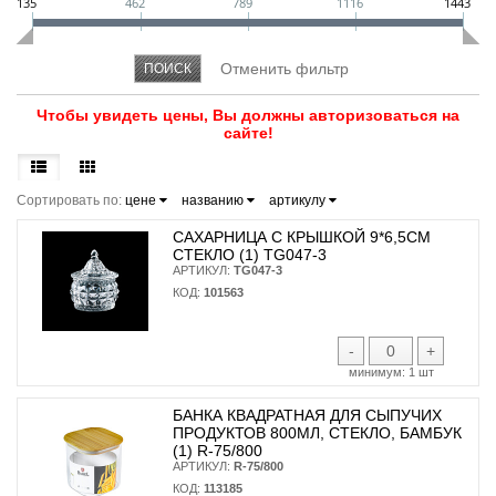
135
462
789
1116
1443
Чтобы увидеть цены, Вы должны авторизоваться на
сайте!
Сортировать по:
цене
названию
артикулу
САХАРНИЦА С КРЫШКОЙ 9*6,5СМ
СТЕКЛО (1) TG047-3
АРТИКУЛ:
TG047-3
КОД:
101563
-
+
минимум:
1 шт
БАНКА КВАДРАТНАЯ ДЛЯ СЫПУЧИХ
ПРОДУКТОВ 800МЛ, СТЕКЛО, БАМБУК
(1) R-75/800
АРТИКУЛ:
R-75/800
КОД:
113185