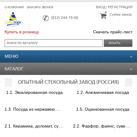
ВХОД
/
РЕГИСТРАЦИЯ
О КОМПАНИИ
ЗАКАЗАТЬ ЗВОНОК
0
Сумма заказа:
(812) 244-76-68
Купить в розницу
Скачать прайс-лист
ИСКАТЬ
МЕНЮ
КАТАЛОГ
ОПЫТНЫЙ СТЕКОЛЬНЫЙ ЗАВОД (РОССИЯ)
1.1. Эмалированная посуда
1.2. Алюминиевая посуда
1
.3. Посуда из нержавеющей стали
1.5. Оцинкованная посуда
2
.1. Керамика, доломит, сувениры.
2
.2. Фарфор, фаянс, сувениры