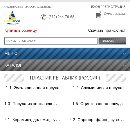
ВХОД
/
РЕГИСТРАЦИЯ
О КОМПАНИИ
ЗАКАЗАТЬ ЗВОНОК
0
Сумма заказа:
(812) 244-76-68
Купить в розницу
Скачать прайс-лист
ИСКАТЬ
МЕНЮ
КАТАЛОГ
ПЛАСТИК РЕПАБЛИК (РОССИЯ)
1.1. Эмалированная посуда
1.2. Алюминиевая посуда
1
.3. Посуда из нержавеющей стали
1.5. Оцинкованная посуда
2
.1. Керамика, доломит, сувениры.
2
.2. Фарфор, фаянс, сувениры