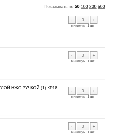
Показывать по
50
100
200
500
-
+
минимум:
1 шт
-
+
минимум:
1 шт
ЛОЙ НЖС РУЧКОЙ (1) КР18
-
+
минимум:
1 шт
-
+
минимум:
1 шт