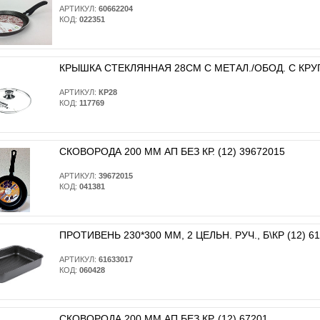
АРТИКУЛ:
60662204
КОД:
022351
КРЫШКА СТЕКЛЯННАЯ 28СМ С МЕТАЛ./ОБОД. С КРУГ
АРТИКУЛ:
КР28
КОД:
117769
СКОВОРОДА 200 ММ АП БЕЗ КР. (12) 39672015
АРТИКУЛ:
39672015
КОД:
041381
ПРОТИВЕНЬ 230*300 ММ, 2 ЦЕЛЬН. РУЧ., Б\КР (12) 6
АРТИКУЛ:
61633017
КОД:
060428
СКОВОРОДА 200 ММ АП БЕЗ КР. (12) 67201