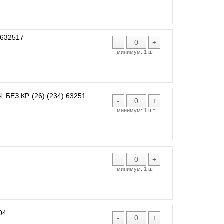
1632517
-
+
минимум:
1 шт
ЕЗ КР. (26) (234) 63251
-
+
минимум:
1 шт
-
+
минимум:
1 шт
04
-
+