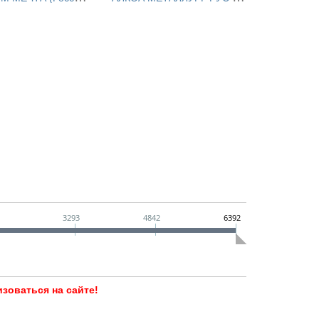
ГРАНИТ BROWN"
ПОСУДА В АССОРТИМЕНТЕ
ГРАНИТ BLACK"
ПОСУДА С АНТИПРИГАРНЫМ ПОКРЫТИЕМ
ГРАНИТ"
СЕРИЯ "ГРАНИТ BLACK INDUCTION PRO" (ИНДУКЦИЯ)
 РУЧКИ
3293
4842
6392
зоваться на сайте!