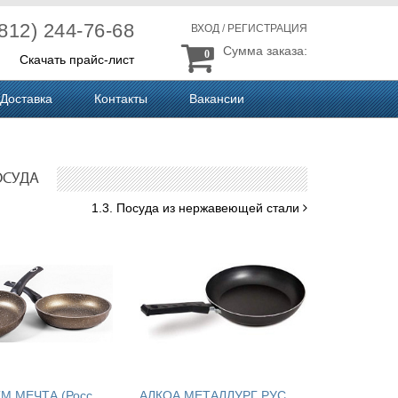
(812) 244-76-68
ВХОД
/
РЕГИСТРАЦИЯ
Сумма заказа:
0
Скачать прайс-лист
Доставка
Контакты
Вакансии
ОСУДА
1.3. Посуда из нержавеющей стали
К
укмор, ТМ МЕЧТА (Россия, г.Кукмор)
А
ЛКОА МЕТАЛЛУРГ РУС (Россия, г.Белая Калитва)