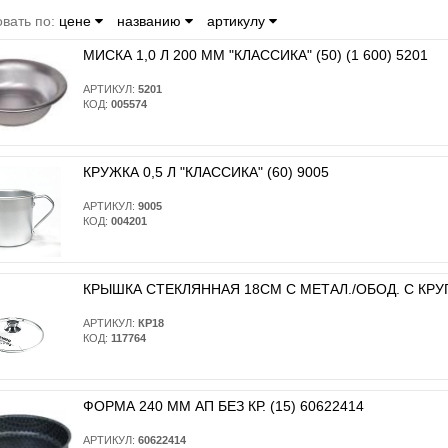
вать по:
цене
названию
артикулу
МИСКА 1,0 Л 200 ММ "КЛАССИКА" (50) (1 600) 5201
АРТИКУЛ:
5201
КОД:
005574
КРУЖКА 0,5 Л "КЛАССИКА" (60) 9005
АРТИКУЛ:
9005
КОД:
004201
КРЫШКА СТЕКЛЯННАЯ 18СМ С МЕТАЛ./ОБОД. С КРУГ
АРТИКУЛ:
КР18
КОД:
117764
ФОРМА 240 ММ АП БЕЗ КР. (15) 60622414
АРТИКУЛ:
60622414