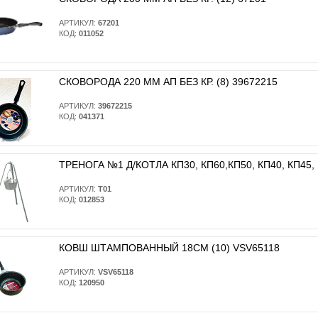
АРТИКУЛ:
67201
КОД:
011052
СКОВОРОДА 220 ММ АП БЕЗ КР. (8) 39672215
АРТИКУЛ:
39672215
КОД:
041371
ТРЕНОГА №1 Д/КОТЛА КП30, КП60,КП50, КП40, КП45, 
АРТИКУЛ:
Т01
КОД:
012853
КОВШ ШТАМПОВАННЫЙ 18СМ (10) VSV65118
АРТИКУЛ:
VSV65118
КОД:
120950