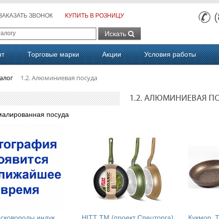
ЗАКАЗАТЬ ЗВОНОК
КУПИТЬ В РОЗНИЦУ
Искать
нт
Торговые марки
Акции
Условия работы
алог
1.2. Алюминиевая посуда
1.2. АЛЮМИНИЕВАЯ П
малированная посуда
Г
арант (сковороды индукция)
HITT ТМ (проект Спецторга)