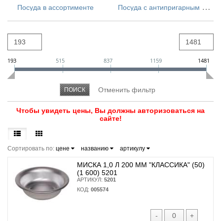
П
осуда с антипригарным покрытием
Посуда в ассортименте
СЕРИЯ АТЛАС (ATLAS) (ТОЛЩИНА 1,6 ММ)
СЕРИЯ ПРЕСТИЖ (LINUM)
СЕРИЯ КРУЖЕВО (LACE)
СЕРИЯ САТИН (AZURE)
193
515
837
1159
1481
Чтобы увидеть цены, Вы должны авторизоваться на
сайте!
Сортировать по:
цене
названию
артикулу
МИСКА 1,0 Л 200 ММ "КЛАССИКА" (50)
(1 600) 5201
АРТИКУЛ:
5201
КОД:
005574
-
+