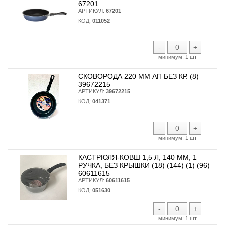
67201
АРТИКУЛ:
67201
КОД:
011052
-
+
минимум:
1 шт
СКОВОРОДА 220 ММ АП БЕЗ КР. (8)
39672215
АРТИКУЛ:
39672215
КОД:
041371
-
+
минимум:
1 шт
КАСТРЮЛЯ-КОВШ 1,5 Л, 140 ММ, 1
РУЧКА, БЕЗ КРЫШКИ (18) (144) (1) (96)
60611615
АРТИКУЛ:
60611615
КОД:
051630
-
+
минимум:
1 шт