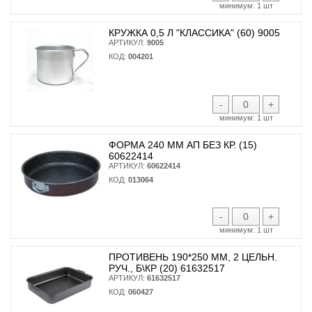
минимум:
1 шт
КРУЖКА 0,5 Л "КЛАССИКА" (60) 9005
АРТИКУЛ:
9005
КОД:
004201
-
+
минимум:
1 шт
ФОРМА 240 ММ АП БЕЗ КР. (15)
60622414
АРТИКУЛ:
60622414
КОД:
013064
-
+
минимум:
1 шт
ПРОТИВЕНЬ 190*250 ММ, 2 ЦЕЛЬН.
РУЧ., Б\КР (20) 61632517
АРТИКУЛ:
61632517
КОД:
060427