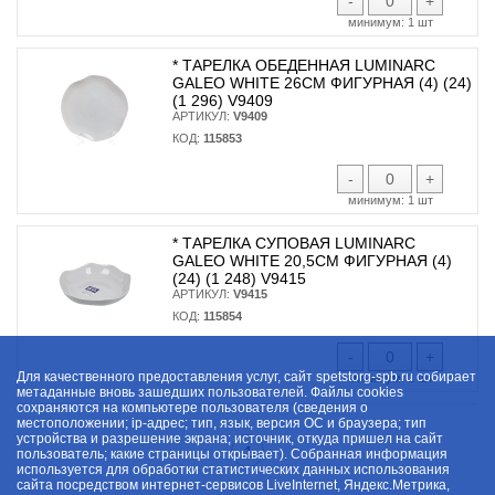
-
+
минимум:
1 шт
* ТАРЕЛКА ОБЕДЕННАЯ LUMINARC
GALEO WHITE 26СМ ФИГУРНАЯ (4) (24)
(1 296) V9409
АРТИКУЛ:
V9409
КОД:
115853
-
+
минимум:
1 шт
* ТАРЕЛКА СУПОВАЯ LUMINARC
GALEO WHITE 20,5СМ ФИГУРНАЯ (4)
(24) (1 248) V9415
АРТИКУЛ:
V9415
КОД:
115854
-
+
Для качественного предоставления услуг, сайт spetstorg-spb.ru собирает
минимум:
1 шт
метаданные вновь зашедших пользователей. Файлы cookies
сохраняются на компьютере пользователя (сведения о
местоположении; ip-адрес; тип, язык, версия ОС и браузера; тип
устройства и разрешение экрана; источник, откуда пришел на сайт
1
пользователь; какие страницы открывает). Собранная информация
используется для обработки статистических данных использования
сайта посредством интернет-сервисов LiveInternet, Яндекс.Метрика,