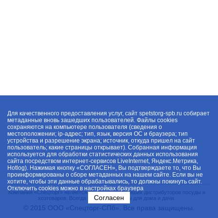
Для качественного предоставления услуг, сайт spetstorg-spb.ru собирает
метаданные вновь зашедших пользователей. Файлы cookies
сохраняются на компьютере пользователя (сведения о
местоположении; ip-адрес; тип, язык, версия ОС и браузера; тип
устройства и разрешение экрана; источник, откуда пришел на сайт
пользователь; какие страницы открывает). Собранная информация
используется для обработки статистических данных использования
сайта посредством интернет-сервисов LiveInternet, Яндекс.Метрика,
Hotlog). Нажимая кнопку «СОГЛАСЕН», Вы подтверждаете то, что Вы
проинформированы о сборе метаданных на нашем сайте. Если вы не
хотите, чтобы эти данные обрабатывались, то должны покинуть сайт.
Отключить cookies можно в настройках браузера
Компания «Спецторг» является одним из крупнейших дистрибуторов посуды и
Согласен
хозтоваров. Всегда в наличии товары для дома и дачи.
© 2015 ООО «Спецторг-СПб». Все права защищены.