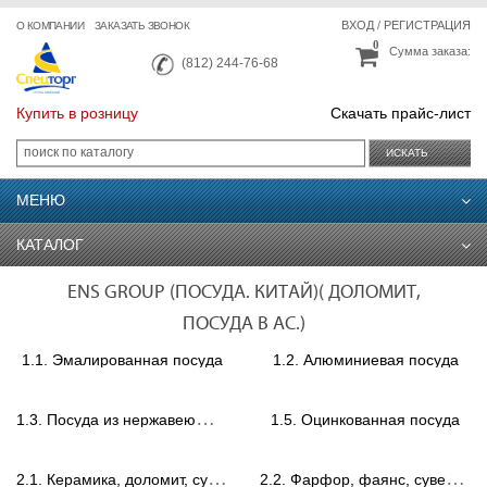
ВХОД
/
РЕГИСТРАЦИЯ
О КОМПАНИИ
ЗАКАЗАТЬ ЗВОНОК
0
Сумма заказа:
(812) 244-76-68
Купить в розницу
Скачать прайс-лист
ИСКАТЬ
МЕНЮ
КАТАЛОГ
ENS GROUP (ПОСУДА. КИТАЙ)( ДОЛОМИТ,
ПОСУДА В АС.)
1.1. Эмалированная посуда
1.2. Алюминиевая посуда
1
.3. Посуда из нержавеющей стали
1.5. Оцинкованная посуда
2
.1. Керамика, доломит, сувениры.
2
.2. Фарфор, фаянс, сувениры