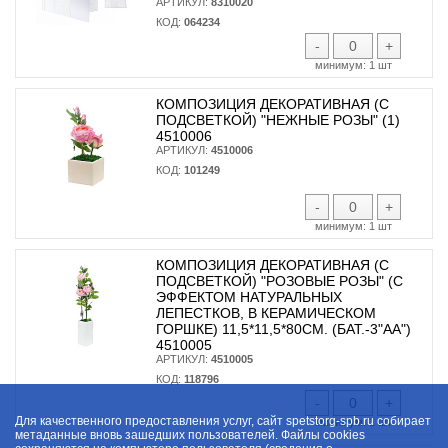
АРТИКУЛ:
8310020
КОД:
064234
-
+
минимум:
1 шт
КОМПОЗИЦИЯ ДЕКОРАТИВНАЯ (С
ПОДСВЕТКОЙ) "НЕЖНЫЕ РОЗЫ" (1)
4510006
АРТИКУЛ:
4510006
КОД:
101249
-
+
минимум:
1 шт
КОМПОЗИЦИЯ ДЕКОРАТИВНАЯ (С
ПОДСВЕТКОЙ) "РОЗОВЫЕ РОЗЫ" (С
ЭФФЕКТОМ НАТУРАЛЬНЫХ
ЛЕПЕСТКОВ, В КЕРАМИЧЕСКОМ
ГОРШКЕ) 11,5*11,5*80СМ. (БАТ.-3"AA")
4510005
АРТИКУЛ:
4510005
КОД:
118796
-
+
Для качественного предоставления услуг, сайт spetstorg-spb.ru собирает
минимум:
1 шт
метаданные вновь зашедших пользователей. Файлы cookies