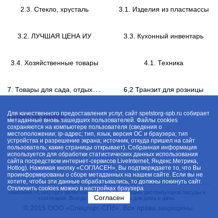
2.3. Стекло, хрусталь
3.1. Изделия из пластмассы
3.2. ЛУЧШАЯ ЦЕНА ИУ
3.3. Кухонный инвентарь
3.4. Хозяйственные товары
4.1. Техника
7
. Товары для сада, отдыха и туризма
6,2 Транзит для розницы
Для качественного предоставления услуг, сайт spetstorg-spb.ru собирает
Раздел не найден
метаданные вновь зашедших пользователей. Файлы cookies
сохраняются на компьютере пользователя (сведения о
местоположении; ip-адрес; тип, язык, версия ОС и браузера; тип
устройства и разрешение экрана; источник, откуда пришел на сайт
пользователь; какие страницы открывает). Собранная информация
используется для обработки статистических данных использования
сайта посредством интернет-сервисов LiveInternet, Яндекс.Метрика,
Hotlog). Нажимая кнопку «СОГЛАСЕН», Вы подтверждаете то, что Вы
проинформированы о сборе метаданных на нашем сайте. Если вы не
хотите, чтобы эти данные обрабатывались, то должны покинуть сайт.
Отключить cookies можно в настройках браузера
Компания «Спецторг» является одним из крупнейших дистрибуторов посуды и
Согласен
хозтоваров. Всегда в наличии товары для дома и дачи.
© 2015 ООО «Спецторг-СПб». Все права защищены.