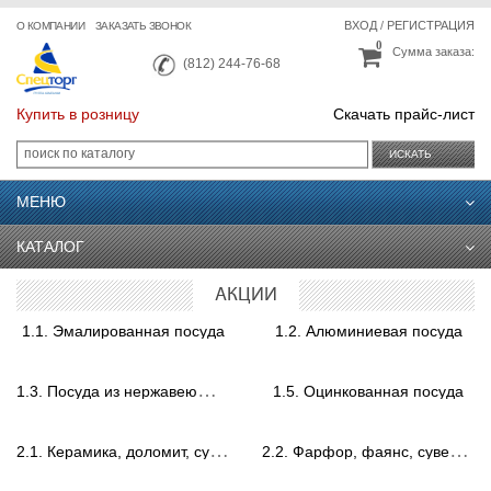
ВХОД
/
РЕГИСТРАЦИЯ
О КОМПАНИИ
ЗАКАЗАТЬ ЗВОНОК
0
Сумма заказа:
(812) 244-76-68
Купить в розницу
Скачать прайс-лист
ИСКАТЬ
МЕНЮ
КАТАЛОГ
АКЦИИ
1.1. Эмалированная посуда
1.2. Алюминиевая посуда
1
.3. Посуда из нержавеющей стали
1.5. Оцинкованная посуда
2
.1. Керамика, доломит, сувениры.
2
.2. Фарфор, фаянс, сувениры