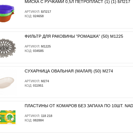
МИСКА С РУЧКАМИ 0,5Л ПЕТРОПЛАСТ (1) (1) БП217
АРТИКУЛ:
БП217
КОД:
024658
ФИЛЬТР ДЛЯ РАКОВИНЫ "РОМАШКА" (50) М1225
АРТИКУЛ:
М1225
КОД:
034585
СУХАРНИЦА ОВАЛЬНАЯ (МАЛАЯ) (50) М274
АРТИКУЛ:
М274
КОД:
011951
ПЛАСТИНЫ ОТ КОМАРОВ БЕЗ ЗАПАХА ПО 10ШТ. NADZO
АРТИКУЛ:
118 218
КОД:
082884