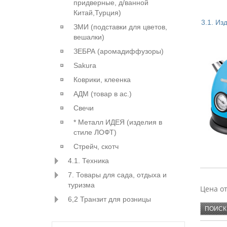
придверные, д/ванной
Китай,Турция)
3.1. Из
ЗМИ (подставки для цветов,
вешалки)
ЗЕБРА (аромадиффузоры)
ХОМВЕ
Sakura
АЛЬТЕР
БЫТПЛА
Коврики, клеенка
АДМ (товар в ас.)
ПЛАСТ
Свечи
* Металл ИДЕЯ (изделия в
стиле ЛОФТ)
Стрейч, скотч
4.1. Техника
7. Товары для сада, отдыха и
SAKUR
туризма
Цена о
KAMIL
6,2 Транзит для розницы