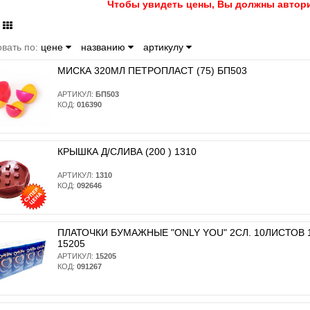
Чтобы увидеть цены, Вы должны автори
вать по:
цене
названию
артикулу
МИСКА 320МЛ ПЕТРОПЛАСТ (75) БП503
АРТИКУЛ:
БП503
КОД:
016390
КРЫШКА Д/СЛИВА (200 ) 1310
АРТИКУЛ:
1310
КОД:
092646
ПЛАТОЧКИ БУМАЖНЫЕ "ONLY YOU" 2СЛ. 10ЛИСТОВ 10
15205
АРТИКУЛ:
15205
КОД:
091267