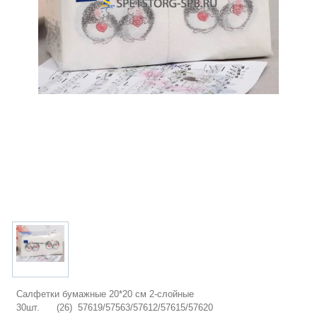
Салфетки бумажные 20*20 см 2-слойные
30шт. (26) 57619/57563/57612/57615/57620