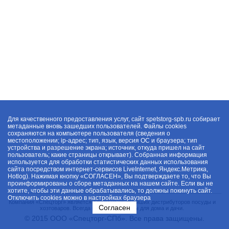
Для качественного предоставления услуг, сайт spetstorg-spb.ru собирает
метаданные вновь зашедших пользователей. Файлы cookies
сохраняются на компьютере пользователя (сведения о
местоположении; ip-адрес; тип, язык, версия ОС и браузера; тип
устройства и разрешение экрана; источник, откуда пришел на сайт
пользователь; какие страницы открывает). Собранная информация
используется для обработки статистических данных использования
сайта посредством интернет-сервисов LiveInternet, Яндекс.Метрика,
Hotlog). Нажимая кнопку «СОГЛАСЕН», Вы подтверждаете то, что Вы
проинформированы о сборе метаданных на нашем сайте. Если вы не
хотите, чтобы эти данные обрабатывались, то должны покинуть сайт.
Отключить cookies можно в настройках браузера
Компания «Спецторг» является одним из крупнейших дистрибуторов посуды и
Согласен
хозтоваров. Всегда в наличии товары для дома и дачи.
© 2015 ООО «Спецторг-СПб». Все права защищены.