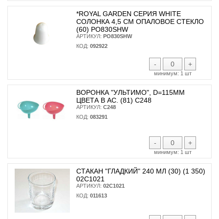
*ROYAL GARDEN СЕРИЯ WHITE
СОЛОНКА 4,5 СМ ОПАЛОВОЕ СТЕКЛО
(60) PO830SHW
АРТИКУЛ:
PO830SHW
КОД:
092922
-
+
минимум:
1 шт
ВОРОНКА "УЛЬТИМО", D=115ММ
ЦВЕТА В АС. (81) С248
АРТИКУЛ:
С248
КОД:
083291
-
+
минимум:
1 шт
СТАКАН "ГЛАДКИЙ" 240 МЛ (30) (1 350)
02С1021
АРТИКУЛ:
02С1021
КОД:
011613