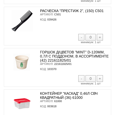
минимум:
1 шт
РАСЧЕСКА "ПРЕСТИЖ 2", (150) С501
АРТИКУЛ:
С501
КОД:
039426
-
+
минимум:
1 шт
ГОРШОК Д/ЦВЕТОВ "MINT" D-120ММ,
0,7Л С ПОДДОНОМ, В АССОРТИМЕНТЕ
(42) 221611825/01
АРТИКУЛ:
221611825/01
КОД:
103370
-
+
минимум:
1 шт
КОНТЕЙНЕР "КАСКАД" 0,46Л СВЧ
КВАДРАТНЫЙ (36) 61000
АРТИКУЛ:
61000
КОД:
003618