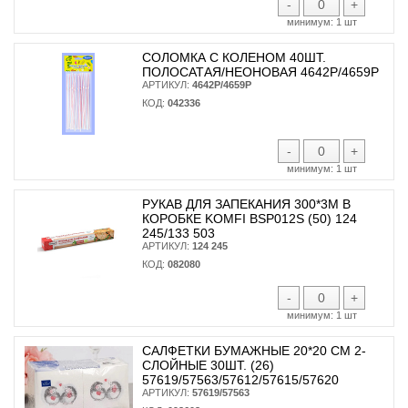
-
+
минимум:
1 шт
СОЛОМКА С КОЛЕНОМ 40ШТ.
ПОЛОСАТАЯ/НЕОНОВАЯ 4642Р/4659Р
АРТИКУЛ:
4642Р/4659Р
КОД:
042336
-
+
минимум:
1 шт
РУКАВ ДЛЯ ЗАПЕКАНИЯ 300*3М В
КОРОБКЕ KOMFI BSP012S (50) 124
245/133 503
АРТИКУЛ:
124 245
КОД:
082080
-
+
минимум:
1 шт
САЛФЕТКИ БУМАЖНЫЕ 20*20 СМ 2-
СЛОЙНЫЕ 30ШТ. (26)
57619/57563/57612/57615/57620
АРТИКУЛ:
57619/57563