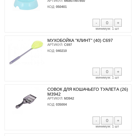
АРТИКУЛ:
М6807/М7850
КОД:
050401
-
+
минимум:
1 шт
МУХОБОЙКА "КЛИНТ" (40) С697
АРТИКУЛ:
С697
КОД:
040210
-
+
минимум:
1 шт
СОВОК ДЛЯ КОШАЧЬЕГО ТУАЛЕТА (26)
М3942
АРТИКУЛ:
М3942
КОД:
035004
-
+
минимум:
1 шт