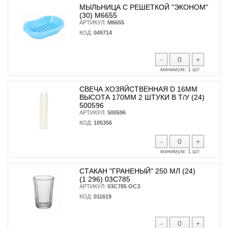
МЫЛЬНИЦА С РЕШЕТКОЙ "ЭКОНОМ"
(30) М6655
АРТИКУЛ:
М6655
КОД:
049714
-
+
минимум:
1 шт
СВЕЧА ХОЗЯЙСТВЕННАЯ D 16ММ
ВЫСОТА 170ММ 2 ШТУКИ В Т/У (24)
500596
АРТИКУЛ:
500596
КОД:
105356
-
+
минимум:
1 шт
СТАКАН "ГРАНЕНЫЙ" 250 МЛ (24)
(1 296) 03С785
АРТИКУЛ:
03С785 ОСЗ
КОД:
011619
-
+