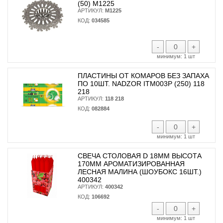
(50) М1225
АРТИКУЛ:
М1225
КОД:
034585
-
+
минимум:
1 шт
ПЛАСТИНЫ ОТ КОМАРОВ БЕЗ ЗАПАХА
ПО 10ШТ. NADZOR ITM003P (250) 118
218
АРТИКУЛ:
118 218
КОД:
082884
-
+
минимум:
1 шт
СВЕЧА СТОЛОВАЯ D 18ММ ВЫСОТА
170ММ АРОМАТИЗИРОВАННАЯ
ЛЕСНАЯ МАЛИНА (ШОУБОКС 16ШТ.)
400342
АРТИКУЛ:
400342
КОД:
106692
-
+
минимум:
1 шт