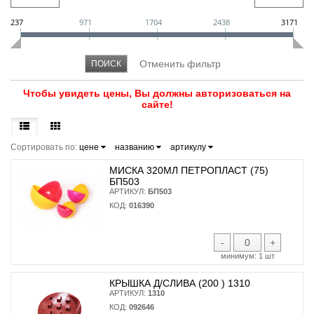
237
971
1704
2438
3171
Чтобы увидеть цены, Вы должны авторизоваться на
сайте!
Сортировать по:
цене
названию
артикулу
МИСКА 320МЛ ПЕТРОПЛАСТ (75)
БП503
АРТИКУЛ:
БП503
КОД:
016390
-
+
минимум:
1 шт
КРЫШКА Д/СЛИВА (200 ) 1310
АРТИКУЛ:
1310
КОД:
092646