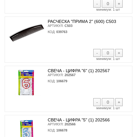
-
+
минимум:
1 шт
РАСЧЕСКА "ПРИМА 2" (600) С503
АРТИКУЛ:
С503
КОД:
039763
-
+
минимум:
1 шт
СВЕЧА - ЦИФРА "6" (1) 202567
АРТИКУЛ:
202567
КОД:
106679
-
+
минимум:
1 шт
СВЕЧА - ЦИФРА "5" (1) 202566
АРТИКУЛ:
202566
КОД:
106678