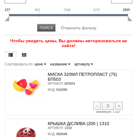
237
902
1566
2231
2895
Чтобы увидеть цены, Вы должны авторизоваться на
сайте!
Сортировать по:
цене
названию
артикулу
МИСКА 320МЛ ПЕТРОПЛАСТ (75)
БП503
АРТИКУЛ:
БП503
КОД:
016390
-
+
минимум:
1 шт
КРЫШКА Д/СЛИВА (200 ) 1310
АРТИКУЛ:
1310
КОД:
092646