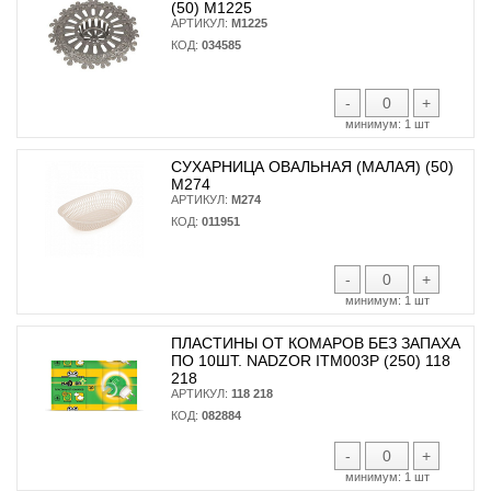
(50) М1225
АРТИКУЛ:
М1225
КОД:
034585
-
+
минимум:
1 шт
СУХАРНИЦА ОВАЛЬНАЯ (МАЛАЯ) (50)
М274
АРТИКУЛ:
М274
КОД:
011951
-
+
минимум:
1 шт
ПЛАСТИНЫ ОТ КОМАРОВ БЕЗ ЗАПАХА
ПО 10ШТ. NADZOR ITM003P (250) 118
218
АРТИКУЛ:
118 218
КОД:
082884
-
+
минимум:
1 шт