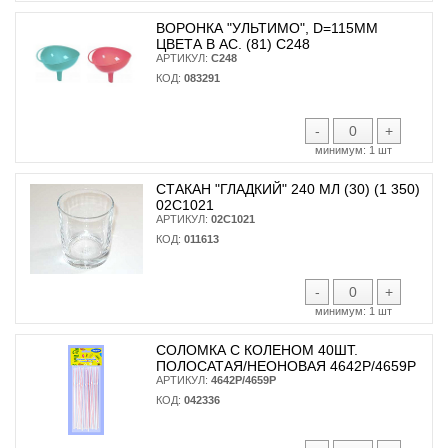
ВОРОНКА "УЛЬТИМО", D=115ММ
ЦВЕТА В АС. (81) С248
АРТИКУЛ:
С248
КОД:
083291
-
+
минимум:
1 шт
СТАКАН "ГЛАДКИЙ" 240 МЛ (30) (1 350)
02С1021
АРТИКУЛ:
02С1021
КОД:
011613
-
+
минимум:
1 шт
СОЛОМКА С КОЛЕНОМ 40ШТ.
ПОЛОСАТАЯ/НЕОНОВАЯ 4642Р/4659Р
АРТИКУЛ:
4642Р/4659Р
КОД:
042336