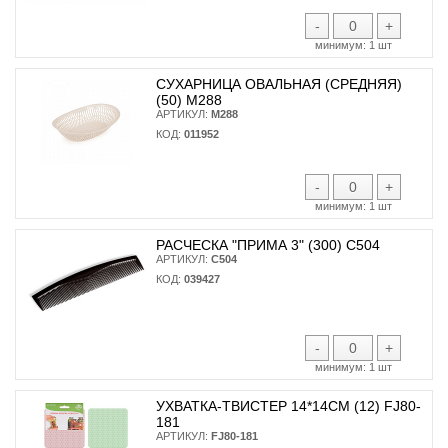
-
+
минимум:
1 шт
СУХАРНИЦА ОВАЛЬНАЯ (СРЕДНЯЯ)
(50) М288
АРТИКУЛ:
М288
КОД:
011952
-
+
минимум:
1 шт
РАСЧЕСКА "ПРИМА 3" (300) С504
АРТИКУЛ:
С504
КОД:
039427
-
+
минимум:
1 шт
УХВАТКА-ТВИСТЕР 14*14СМ (12) FJ80-
181
АРТИКУЛ:
FJ80-181