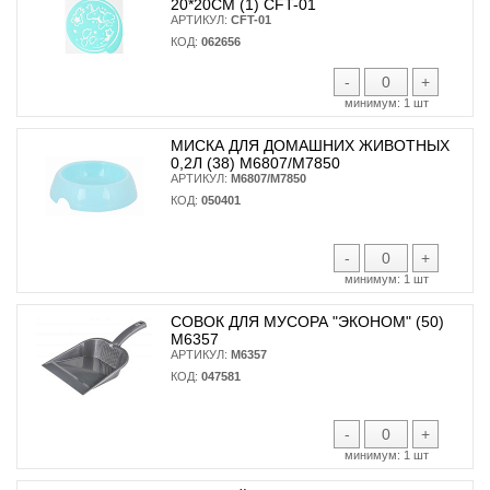
20*20СМ (1) CFT-01
АРТИКУЛ:
CFT-01
КОД:
062656
-
+
минимум:
1 шт
МИСКА ДЛЯ ДОМАШНИХ ЖИВОТНЫХ
0,2Л (38) М6807/М7850
АРТИКУЛ:
М6807/М7850
КОД:
050401
-
+
минимум:
1 шт
СОВОК ДЛЯ МУСОРА "ЭКОНОМ" (50)
М6357
АРТИКУЛ:
М6357
КОД:
047581
-
+
минимум:
1 шт