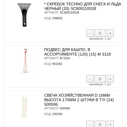
* CКРЕБОК TECHNO ДЛЯ СНЕГА И ЛЬДА
ЧЕРНЫЙ (20) SC800110028
АРТИКУЛ:
SC800110028
КОД:
108832
-
+
минимум:
1 шт
ПОДВЕС ДЛЯ КАШПО, В
АССОРТИМЕНТЕ (120) (15) М 3118
АРТИКУЛ:
М 3118
КОД:
061182
-
+
минимум:
1 шт
СВЕЧА ХОЗЯЙСТВЕННАЯ D 16ММ
ВЫСОТА 170ММ 2 ШТУКИ В Т/У (24)
500596
АРТИКУЛ:
500596
КОД:
105356
-
+