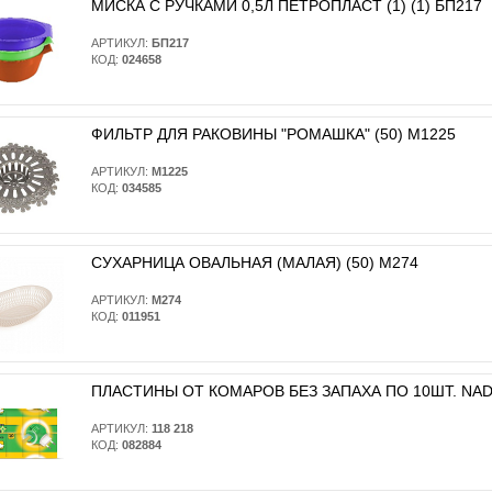
МИСКА С РУЧКАМИ 0,5Л ПЕТРОПЛАСТ (1) (1) БП217
АРТИКУЛ:
БП217
КОД:
024658
ФИЛЬТР ДЛЯ РАКОВИНЫ "РОМАШКА" (50) М1225
АРТИКУЛ:
М1225
КОД:
034585
СУХАРНИЦА ОВАЛЬНАЯ (МАЛАЯ) (50) М274
АРТИКУЛ:
М274
КОД:
011951
ПЛАСТИНЫ ОТ КОМАРОВ БЕЗ ЗАПАХА ПО 10ШТ. NADZO
АРТИКУЛ:
118 218
КОД:
082884