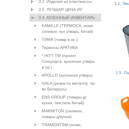
3.1. Изделия из пластмассы
1.1. Э
3.2. ЛУЧШАЯ ЦЕНА ИУ
3.3. КУХОННЫЙ ИНВЕНТАРЬ
KAMILLE (ТЕРМОСА, ножи,
силикон, кух.утварь, Китай)
ТИМА (товар в ас.)
Термосы АРКТИКА
* HITT ТМ (проект
Спецторга. кухонная утварь
и пр.)
1.5. О
APOLLO (кухонная утварь)
GALA (резка по металлу. пр-
во Беларусь)
ENS GROUP (товары д/
кухни, текстиль.Китай)
MARMITON (силикон,
товары д/кухни)
TRAMONTINA (ножи,