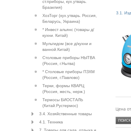
ст.приборы, кух.утварь.
Бразилия)
3.1. Из
ХозТорг (кух.утварь. Россия,
Беларусь, Украина)
* Инвест альянс (товары д/
ХОМВЕ
кухни. Китай)
АЛЬТЕР
БЫТПЛА
Мультидом (все д/кухни и
ванной.Китай)
ПЛАСТ
Столовые приборы НЫТВА
(Россия, г.Нытва)
* Столовые приборы ПЗХМ
(Россия, г.Павлово)
Терки, формы КВАРЦ
(Россия, жесть, нерж.)
Термосы БИОСТАЛЬ
SAKUR
(Китай.Рустермос)
Цена о
KAMIL
3.4. Хозяйственные товары
4.1. Техника
7. Товары для сада, отдыха и