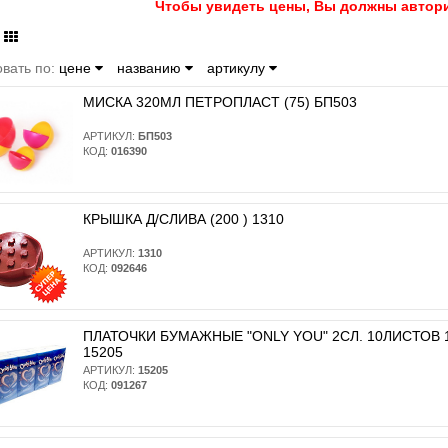
Чтобы увидеть цены, Вы должны автори
вать по:
цене
названию
артикулу
МИСКА 320МЛ ПЕТРОПЛАСТ (75) БП503
АРТИКУЛ:
БП503
КОД:
016390
КРЫШКА Д/СЛИВА (200 ) 1310
АРТИКУЛ:
1310
КОД:
092646
ПЛАТОЧКИ БУМАЖНЫЕ "ONLY YOU" 2СЛ. 10ЛИСТОВ 10
15205
АРТИКУЛ:
15205
КОД:
091267