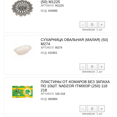
(50) М1225
АРТИКУЛ:
М1225
КОД:
034585
-
+
минимум:
1 шт
СУХАРНИЦА ОВАЛЬНАЯ (МАЛАЯ) (50)
М274
АРТИКУЛ:
М274
КОД:
011951
-
+
минимум:
1 шт
ПЛАСТИНЫ ОТ КОМАРОВ БЕЗ ЗАПАХА
ПО 10ШТ. NADZOR ITM003P (250) 118
218
АРТИКУЛ:
118 218
КОД:
082884
-
+
минимум:
1 шт