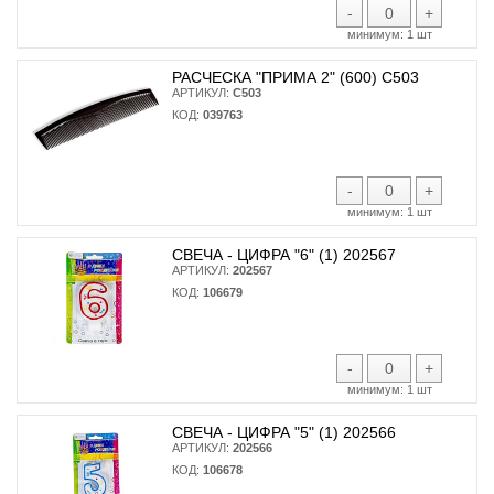
-
+
минимум:
1 шт
РАСЧЕСКА "ПРИМА 2" (600) С503
АРТИКУЛ:
С503
КОД:
039763
-
+
минимум:
1 шт
СВЕЧА - ЦИФРА "6" (1) 202567
АРТИКУЛ:
202567
КОД:
106679
-
+
минимум:
1 шт
СВЕЧА - ЦИФРА "5" (1) 202566
АРТИКУЛ:
202566
КОД:
106678