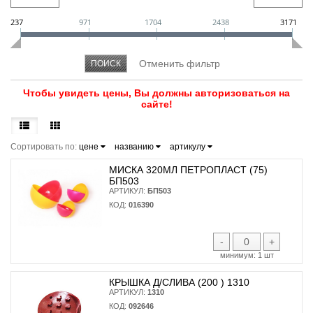
237
971
1704
2438
3171
Чтобы увидеть цены, Вы должны авторизоваться на
сайте!
Сортировать по:
цене
названию
артикулу
МИСКА 320МЛ ПЕТРОПЛАСТ (75)
БП503
АРТИКУЛ:
БП503
КОД:
016390
-
+
минимум:
1 шт
КРЫШКА Д/СЛИВА (200 ) 1310
АРТИКУЛ:
1310
КОД:
092646