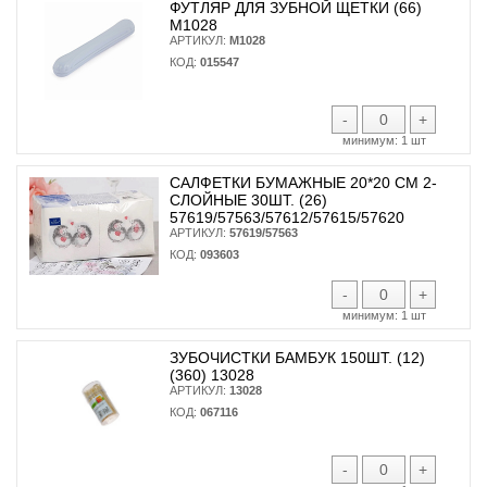
ФУТЛЯР ДЛЯ ЗУБНОЙ ЩЕТКИ (66)
М1028
АРТИКУЛ:
М1028
КОД:
015547
-
+
минимум:
1 шт
САЛФЕТКИ БУМАЖНЫЕ 20*20 СМ 2-
СЛОЙНЫЕ 30ШТ. (26)
57619/57563/57612/57615/57620
АРТИКУЛ:
57619/57563
КОД:
093603
-
+
минимум:
1 шт
ЗУБОЧИСТКИ БАМБУК 150ШТ. (12)
(360) 13028
АРТИКУЛ:
13028
КОД:
067116
-
+