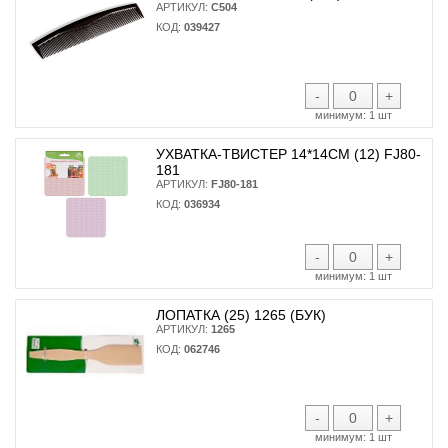
АРТИКУЛ:
С504
КОД:
039427
-
+
минимум:
1 шт
УХВАТКА-ТВИСТЕР 14*14СМ (12) FJ80-
181
АРТИКУЛ:
FJ80-181
КОД:
036934
-
+
минимум:
1 шт
ЛОПАТКА (25) 1265 (БУК)
АРТИКУЛ:
1265
КОД:
062746
-
+
минимум:
1 шт