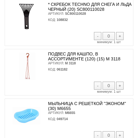
* CКРЕБОК TECHNO ДЛЯ СНЕГА И ЛЬДА
ЧЕРНЫЙ (20) SC800110028
АРТИКУЛ:
SC800110028
КОД:
108832
-
+
минимум:
1 шт
ПОДВЕС ДЛЯ КАШПО, В
АССОРТИМЕНТЕ (120) (15) М 3118
АРТИКУЛ:
М 3118
КОД:
061182
-
+
минимум:
1 шт
МЫЛЬНИЦА С РЕШЕТКОЙ "ЭКОНОМ"
(30) М6655
АРТИКУЛ:
М6655
КОД:
049714
-
+