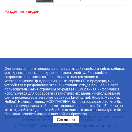
Раздел не найден
Для качественного предоставления услуг, сайт spetstorg-spb.ru собирает
метаданные вновь зашедших пользователей. Файлы cookies
сохраняются на компьютере пользователя (сведения о
местоположении; ip-адрес; тип, язык, версия ОС и браузера; тип
устройства и разрешение экрана; источник, откуда пришел на сайт
пользователь; какие страницы открывает). Собранная информация
используется для обработки статистических данных использования
сайта посредством интернет-сервисов LiveInternet, Яндекс.Метрика,
Hotlog). Нажимая кнопку «СОГЛАСЕН», Вы подтверждаете то, что Вы
проинформированы о сборе метаданных на нашем сайте. Если вы не
хотите, чтобы эти данные обрабатывались, то должны покинуть сайт.
Отключить cookies можно в настройках браузера
Компания «Спецторг» является одним из крупнейших дистрибуторов посуды и
Согласен
хозтоваров. Всегда в наличии товары для дома и дачи.
© 2015 ООО «Спецторг-СПб». Все права защищены.