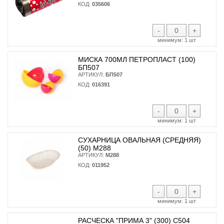
КОД:
035606
-
+
минимум:
1 шт
МИСКА 700МЛ ПЕТРОПЛАСТ (100)
БП507
АРТИКУЛ:
БП507
КОД:
016391
-
+
минимум:
1 шт
СУХАРНИЦА ОВАЛЬНАЯ (СРЕДНЯЯ)
(50) М288
АРТИКУЛ:
М288
КОД:
011952
-
+
минимум:
1 шт
РАСЧЕСКА "ПРИМА 3" (300) С504