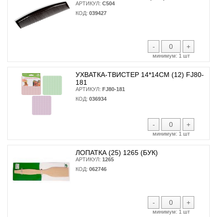
АРТИКУЛ:
С504
КОД:
039427
-
+
минимум:
1 шт
УХВАТКА-ТВИСТЕР 14*14СМ (12) FJ80-
181
АРТИКУЛ:
FJ80-181
КОД:
036934
-
+
минимум:
1 шт
ЛОПАТКА (25) 1265 (БУК)
АРТИКУЛ:
1265
КОД:
062746
-
+
минимум:
1 шт