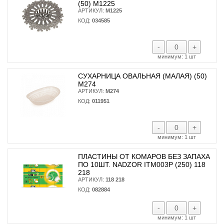
(50) М1225
АРТИКУЛ:
М1225
КОД:
034585
-
+
минимум:
1 шт
СУХАРНИЦА ОВАЛЬНАЯ (МАЛАЯ) (50)
М274
АРТИКУЛ:
М274
КОД:
011951
-
+
минимум:
1 шт
ПЛАСТИНЫ ОТ КОМАРОВ БЕЗ ЗАПАХА
ПО 10ШТ. NADZOR ITM003P (250) 118
218
АРТИКУЛ:
118 218
КОД:
082884
-
+
минимум:
1 шт