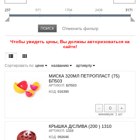
237
971
1704
2438
3171
Чтобы увидеть цены, Вы должны авторизоваться на
сайте!
Сортировать по:
цене
названию
артикулу
МИСКА 320МЛ ПЕТРОПЛАСТ (75)
БП503
АРТИКУЛ:
БП503
КОД:
016390
-
+
минимум:
1 шт
КРЫШКА Д/СЛИВА (200 ) 1310
АРТИКУЛ:
1310
КОД:
092646