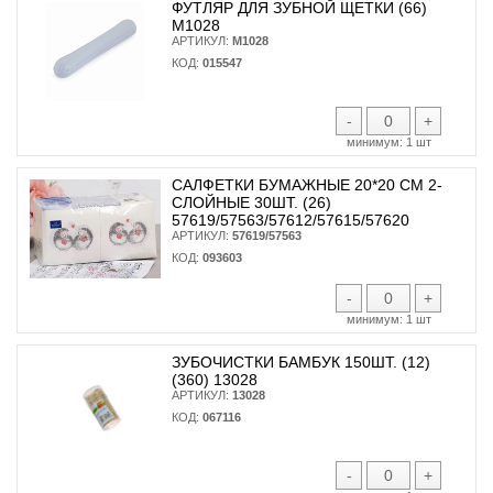
ФУТЛЯР ДЛЯ ЗУБНОЙ ЩЕТКИ (66)
М1028
АРТИКУЛ:
М1028
КОД:
015547
-
+
минимум:
1 шт
САЛФЕТКИ БУМАЖНЫЕ 20*20 СМ 2-
СЛОЙНЫЕ 30ШТ. (26)
57619/57563/57612/57615/57620
АРТИКУЛ:
57619/57563
КОД:
093603
-
+
минимум:
1 шт
ЗУБОЧИСТКИ БАМБУК 150ШТ. (12)
(360) 13028
АРТИКУЛ:
13028
КОД:
067116
-
+