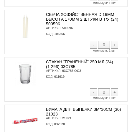
минимум:
1 шт
СВЕЧА ХОЗЯЙСТВЕННАЯ D 16ММ
ВЫСОТА 170ММ 2 ШТУКИ В Т/У (24)
500596
АРТИКУЛ:
500596
КОД:
105356
-
+
минимум:
1 шт
СТАКАН "ГРАНЕНЫЙ" 250 МЛ (24)
(1 296) 03С785
АРТИКУЛ:
03С785 ОСЗ
КОД:
011619
-
+
минимум:
1 шт
БУМАГА ДЛЯ ВЫПЕЧКИ 3М*30СМ (30)
21923
АРТИКУЛ:
21923
КОД:
032528