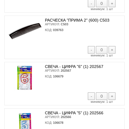
-
+
минимум:
1 шт
РАСЧЕСКА "ПРИМА 2" (600) С503
АРТИКУЛ:
С503
КОД:
039763
-
+
минимум:
1 шт
СВЕЧА - ЦИФРА "6" (1) 202567
АРТИКУЛ:
202567
КОД:
106679
-
+
минимум:
1 шт
СВЕЧА - ЦИФРА "5" (1) 202566
АРТИКУЛ:
202566
КОД:
106678