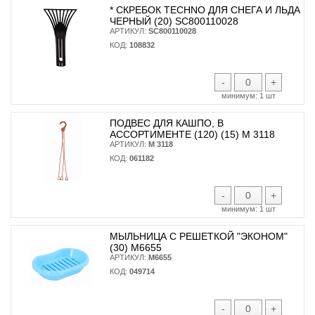
* CКРЕБОК TECHNO ДЛЯ СНЕГА И ЛЬДА
ЧЕРНЫЙ (20) SC800110028
АРТИКУЛ:
SC800110028
КОД:
108832
-
+
минимум:
1 шт
ПОДВЕС ДЛЯ КАШПО, В
АССОРТИМЕНТЕ (120) (15) М 3118
АРТИКУЛ:
М 3118
КОД:
061182
-
+
минимум:
1 шт
МЫЛЬНИЦА С РЕШЕТКОЙ "ЭКОНОМ"
(30) М6655
АРТИКУЛ:
М6655
КОД:
049714
-
+