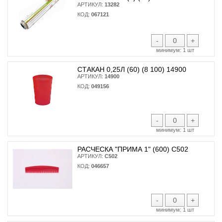
АРТИКУЛ:
13282
КОД:
067121
-
+
минимум:
1 шт
СТАКАН 0,25Л (60) (8 100) 14900
АРТИКУЛ:
14900
КОД:
049156
-
+
минимум:
1 шт
РАСЧЕСКА "ПРИМА 1" (600) С502
АРТИКУЛ:
С502
КОД:
046657
-
+
минимум:
1 шт