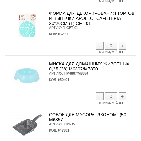
минимум:
1 шт
ФОРМА ДЛЯ ДЕКОРИРОВАНИЯ ТОРТОВ
И ВЫПЕЧКИ APOLLO "CAFETERIA"
20*20СМ (1) CFT-01
АРТИКУЛ:
CFT-01
КОД:
062656
-
+
минимум:
1 шт
МИСКА ДЛЯ ДОМАШНИХ ЖИВОТНЫХ
0,2Л (38) М6807/М7850
АРТИКУЛ:
М6807/М7850
КОД:
050401
-
+
минимум:
1 шт
СОВОК ДЛЯ МУСОРА "ЭКОНОМ" (50)
М6357
АРТИКУЛ:
М6357
КОД:
047581