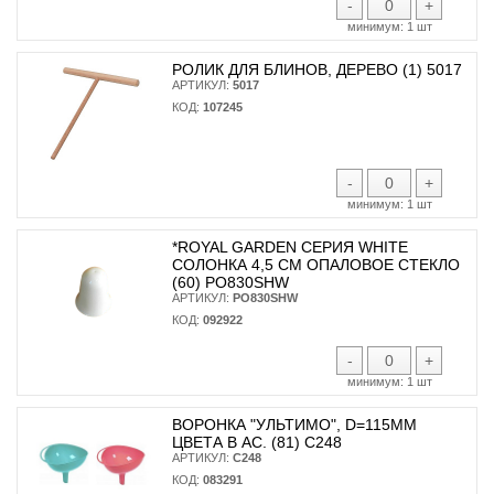
-
+
минимум:
1 шт
РОЛИК ДЛЯ БЛИНОВ, ДЕРЕВО (1) 5017
АРТИКУЛ:
5017
КОД:
107245
-
+
минимум:
1 шт
*ROYAL GARDEN СЕРИЯ WHITE
СОЛОНКА 4,5 СМ ОПАЛОВОЕ СТЕКЛО
(60) PO830SHW
АРТИКУЛ:
PO830SHW
КОД:
092922
-
+
минимум:
1 шт
ВОРОНКА "УЛЬТИМО", D=115ММ
ЦВЕТА В АС. (81) С248
АРТИКУЛ:
С248
КОД:
083291