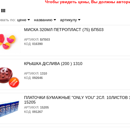
Чтобы увидеть цены, Вы должны автори
вать по:
цене
названию
артикулу
МИСКА 320МЛ ПЕТРОПЛАСТ (75) БП503
АРТИКУЛ:
БП503
КОД:
016390
КРЫШКА Д/СЛИВА (200 ) 1310
АРТИКУЛ:
1310
КОД:
092646
ПЛАТОЧКИ БУМАЖНЫЕ "ONLY YOU" 2СЛ. 10ЛИСТОВ 10
15205
АРТИКУЛ:
15205
КОД:
091267