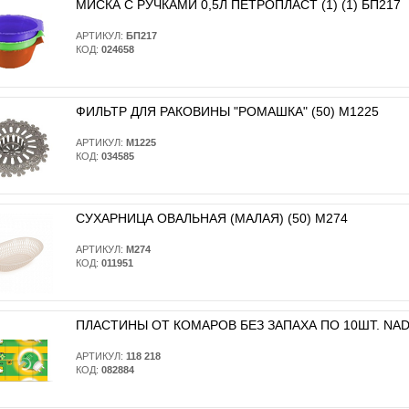
МИСКА С РУЧКАМИ 0,5Л ПЕТРОПЛАСТ (1) (1) БП217
АРТИКУЛ:
БП217
КОД:
024658
ФИЛЬТР ДЛЯ РАКОВИНЫ "РОМАШКА" (50) М1225
АРТИКУЛ:
М1225
КОД:
034585
СУХАРНИЦА ОВАЛЬНАЯ (МАЛАЯ) (50) М274
АРТИКУЛ:
М274
КОД:
011951
ПЛАСТИНЫ ОТ КОМАРОВ БЕЗ ЗАПАХА ПО 10ШТ. NADZO
АРТИКУЛ:
118 218
КОД:
082884