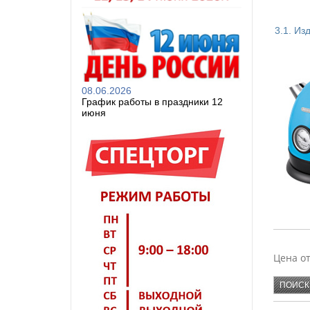
3.1. Из
ХОМВЕ
08.06.2026
АЛЬТЕР
График работы в праздники 12
БЫТПЛА
июня
ПЛАСТ
SAKUR
Цена о
KAMIL