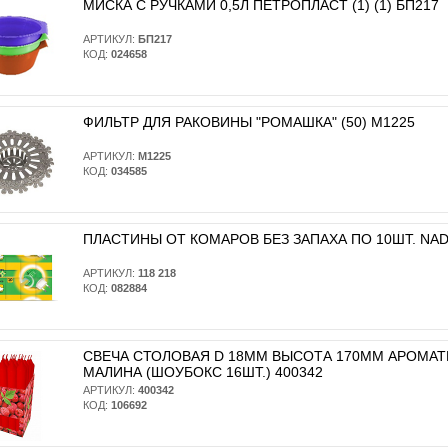
МИСКА С РУЧКАМИ 0,5Л ПЕТРОПЛАСТ (1) (1) БП217
АРТИКУЛ:
БП217
КОД:
024658
ФИЛЬТР ДЛЯ РАКОВИНЫ "РОМАШКА" (50) М1225
АРТИКУЛ:
М1225
КОД:
034585
ПЛАСТИНЫ ОТ КОМАРОВ БЕЗ ЗАПАХА ПО 10ШТ. NADZO
АРТИКУЛ:
118 218
КОД:
082884
СВЕЧА СТОЛОВАЯ D 18ММ ВЫСОТА 170ММ АРОМА
МАЛИНА (ШОУБОКС 16ШТ.) 400342
АРТИКУЛ:
400342
КОД:
106692