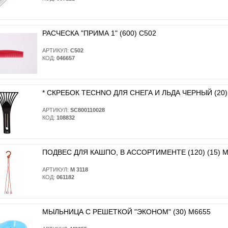
РАСЧЕСКА "ПРИМА 1" (600) С502
АРТИКУЛ:
С502
КОД:
046657
* CКРЕБОК TECHNO ДЛЯ СНЕГА И ЛЬДА ЧЕРНЫЙ (20)
АРТИКУЛ:
SC800110028
КОД:
108832
ПОДВЕС ДЛЯ КАШПО, В АССОРТИМЕНТЕ (120) (15) М
АРТИКУЛ:
М 3118
КОД:
061182
МЫЛЬНИЦА С РЕШЕТКОЙ "ЭКОНОМ" (30) М6655