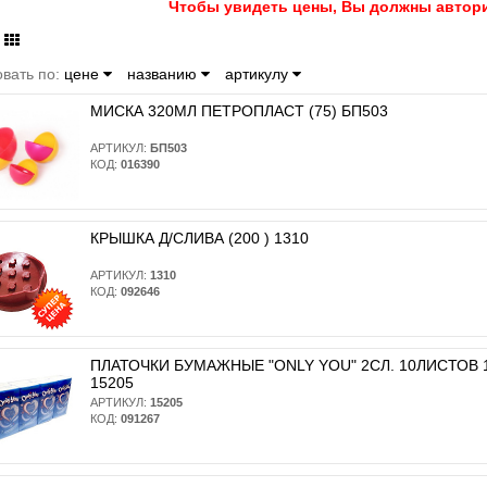
Чтобы увидеть цены, Вы должны автори
вать по:
цене
названию
артикулу
МИСКА 320МЛ ПЕТРОПЛАСТ (75) БП503
АРТИКУЛ:
БП503
КОД:
016390
КРЫШКА Д/СЛИВА (200 ) 1310
АРТИКУЛ:
1310
КОД:
092646
ПЛАТОЧКИ БУМАЖНЫЕ "ONLY YOU" 2СЛ. 10ЛИСТОВ 10
15205
АРТИКУЛ:
15205
КОД:
091267