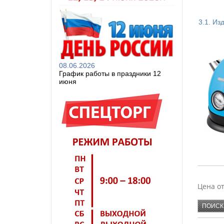
3.1. Из
ХОМВЕ
08.06.2026
АЛЬТЕР
График работы в праздники 12
БЫТПЛА
июня
ПЛАСТ
SAKUR
Цена о
KAMIL