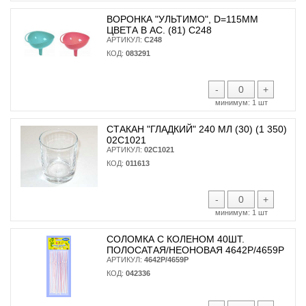
ВОРОНКА "УЛЬТИМО", D=115ММ
ЦВЕТА В АС. (81) С248
АРТИКУЛ:
С248
КОД:
083291
-
+
минимум:
1 шт
СТАКАН "ГЛАДКИЙ" 240 МЛ (30) (1 350)
02С1021
АРТИКУЛ:
02С1021
КОД:
011613
-
+
минимум:
1 шт
СОЛОМКА С КОЛЕНОМ 40ШТ.
ПОЛОСАТАЯ/НЕОНОВАЯ 4642Р/4659Р
АРТИКУЛ:
4642Р/4659Р
КОД:
042336