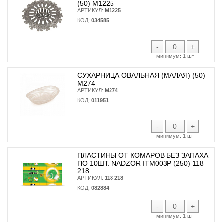
(50) М1225
АРТИКУЛ:
М1225
КОД:
034585
-
+
минимум:
1 шт
СУХАРНИЦА ОВАЛЬНАЯ (МАЛАЯ) (50)
М274
АРТИКУЛ:
М274
КОД:
011951
-
+
минимум:
1 шт
ПЛАСТИНЫ ОТ КОМАРОВ БЕЗ ЗАПАХА
ПО 10ШТ. NADZOR ITM003P (250) 118
218
АРТИКУЛ:
118 218
КОД:
082884
-
+
минимум:
1 шт