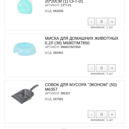
20*20СМ (1) CFT-01
АРТИКУЛ:
CFT-01
КОД:
062656
-
+
минимум:
1 шт
МИСКА ДЛЯ ДОМАШНИХ ЖИВОТНЫХ
0,2Л (38) М6807/М7850
АРТИКУЛ:
М6807/М7850
КОД:
050401
-
+
минимум:
1 шт
СОВОК ДЛЯ МУСОРА "ЭКОНОМ" (50)
М6357
АРТИКУЛ:
М6357
КОД:
047581
-
+
минимум:
1 шт