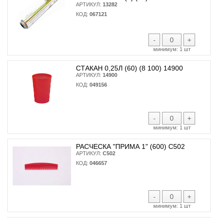
АРТИКУЛ:
13282
КОД:
067121
-
+
минимум:
1 шт
СТАКАН 0,25Л (60) (8 100) 14900
АРТИКУЛ:
14900
КОД:
049156
-
+
минимум:
1 шт
РАСЧЕСКА "ПРИМА 1" (600) С502
АРТИКУЛ:
С502
КОД:
046657
-
+
минимум:
1 шт