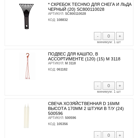
* CКРЕБОК TECHNO ДЛЯ СНЕГА И ЛЬДА
ЧЕРНЫЙ (20) SC800110028
АРТИКУЛ:
SC800110028
КОД:
108832
-
+
минимум:
1 шт
ПОДВЕС ДЛЯ КАШПО, В
АССОРТИМЕНТЕ (120) (15) М 3118
АРТИКУЛ:
М 3118
КОД:
061182
-
+
минимум:
1 шт
СВЕЧА ХОЗЯЙСТВЕННАЯ D 16ММ
ВЫСОТА 170ММ 2 ШТУКИ В Т/У (24)
500596
АРТИКУЛ:
500596
КОД:
105356
-
+