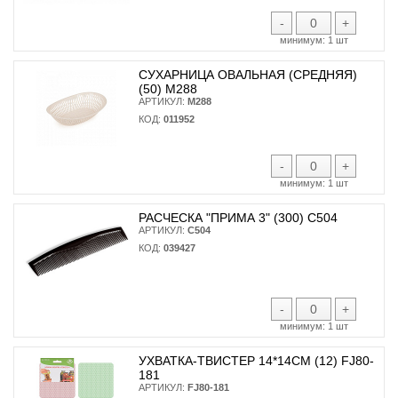
-
+
минимум:
1 шт
СУХАРНИЦА ОВАЛЬНАЯ (СРЕДНЯЯ)
(50) М288
АРТИКУЛ:
М288
КОД:
011952
-
+
минимум:
1 шт
РАСЧЕСКА "ПРИМА 3" (300) С504
АРТИКУЛ:
С504
КОД:
039427
-
+
минимум:
1 шт
УХВАТКА-ТВИСТЕР 14*14СМ (12) FJ80-
181
АРТИКУЛ:
FJ80-181