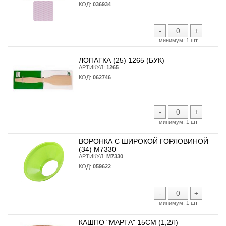
КОД:
036934
-
+
минимум:
1 шт
ЛОПАТКА (25) 1265 (БУК)
АРТИКУЛ:
1265
КОД:
062746
-
+
минимум:
1 шт
ВОРОНКА С ШИРОКОЙ ГОРЛОВИНОЙ
(34) М7330
АРТИКУЛ:
М7330
КОД:
059622
-
+
минимум:
1 шт
КАШПО "МАРТА" 15СМ (1,2Л)