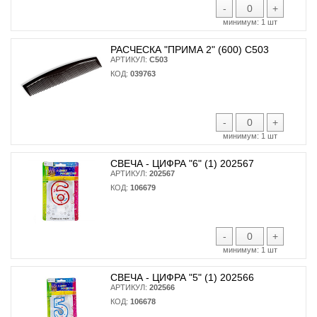
-
+
минимум:
1 шт
РАСЧЕСКА "ПРИМА 2" (600) С503
АРТИКУЛ:
С503
КОД:
039763
-
+
минимум:
1 шт
СВЕЧА - ЦИФРА "6" (1) 202567
АРТИКУЛ:
202567
КОД:
106679
-
+
минимум:
1 шт
СВЕЧА - ЦИФРА "5" (1) 202566
АРТИКУЛ:
202566
КОД:
106678