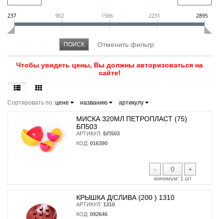
237
902
1566
2231
2895
Чтобы увидеть цены, Вы должны авторизоваться на
сайте!
Сортировать по:
цене
названию
артикулу
МИСКА 320МЛ ПЕТРОПЛАСТ (75)
БП503
АРТИКУЛ:
БП503
КОД:
016390
-
+
минимум:
1 шт
КРЫШКА Д/СЛИВА (200 ) 1310
АРТИКУЛ:
1310
КОД:
092646