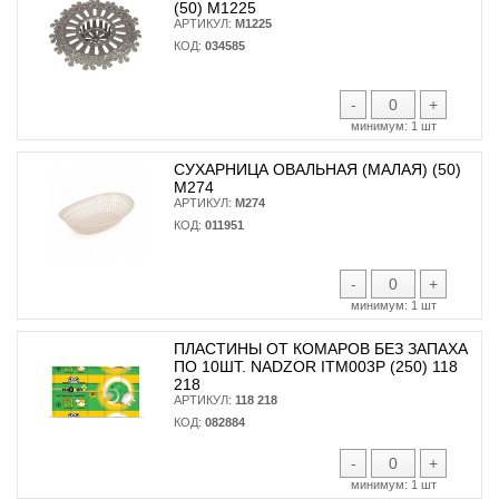
(50) М1225
АРТИКУЛ:
М1225
КОД:
034585
-
+
минимум:
1 шт
СУХАРНИЦА ОВАЛЬНАЯ (МАЛАЯ) (50)
М274
АРТИКУЛ:
М274
КОД:
011951
-
+
минимум:
1 шт
ПЛАСТИНЫ ОТ КОМАРОВ БЕЗ ЗАПАХА
ПО 10ШТ. NADZOR ITM003P (250) 118
218
АРТИКУЛ:
118 218
КОД:
082884
-
+
минимум:
1 шт