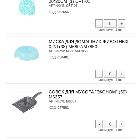
20*20СМ (1) CFT-01
АРТИКУЛ:
CFT-01
КОД:
062656
-
+
минимум:
1 шт
МИСКА ДЛЯ ДОМАШНИХ ЖИВОТНЫХ
0,2Л (38) М6807/М7850
АРТИКУЛ:
М6807/М7850
КОД:
050401
-
+
минимум:
1 шт
СОВОК ДЛЯ МУСОРА "ЭКОНОМ" (50)
М6357
АРТИКУЛ:
М6357
КОД:
047581
-
+
минимум:
1 шт