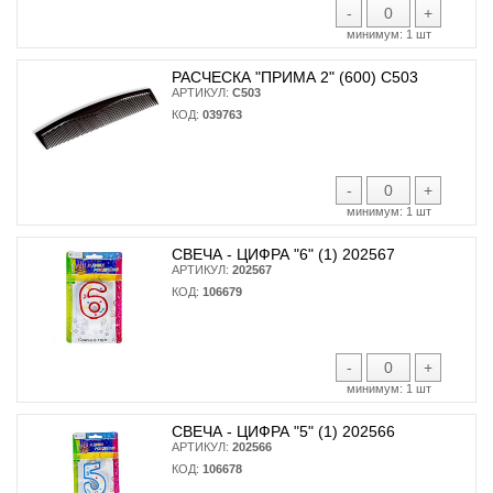
-
+
минимум:
1 шт
РАСЧЕСКА "ПРИМА 2" (600) С503
АРТИКУЛ:
С503
КОД:
039763
-
+
минимум:
1 шт
СВЕЧА - ЦИФРА "6" (1) 202567
АРТИКУЛ:
202567
КОД:
106679
-
+
минимум:
1 шт
СВЕЧА - ЦИФРА "5" (1) 202566
АРТИКУЛ:
202566
КОД:
106678