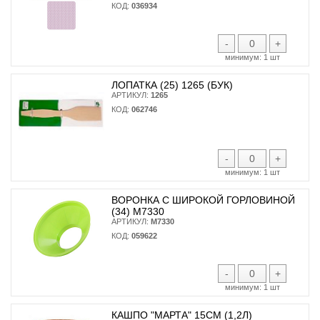
КОД:
036934
-
+
минимум:
1 шт
ЛОПАТКА (25) 1265 (БУК)
АРТИКУЛ:
1265
КОД:
062746
-
+
минимум:
1 шт
ВОРОНКА С ШИРОКОЙ ГОРЛОВИНОЙ
(34) М7330
АРТИКУЛ:
М7330
КОД:
059622
-
+
минимум:
1 шт
КАШПО "МАРТА" 15СМ (1,2Л)