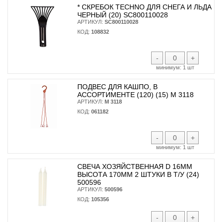
* CКРЕБОК TECHNO ДЛЯ СНЕГА И ЛЬДА
ЧЕРНЫЙ (20) SC800110028
АРТИКУЛ:
SC800110028
КОД:
108832
-
+
минимум:
1 шт
ПОДВЕС ДЛЯ КАШПО, В
АССОРТИМЕНТЕ (120) (15) М 3118
АРТИКУЛ:
М 3118
КОД:
061182
-
+
минимум:
1 шт
СВЕЧА ХОЗЯЙСТВЕННАЯ D 16ММ
ВЫСОТА 170ММ 2 ШТУКИ В Т/У (24)
500596
АРТИКУЛ:
500596
КОД:
105356
-
+