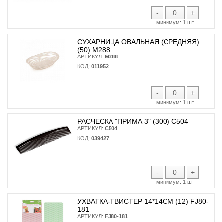
-
+
минимум:
1 шт
СУХАРНИЦА ОВАЛЬНАЯ (СРЕДНЯЯ)
(50) М288
АРТИКУЛ:
М288
КОД:
011952
-
+
минимум:
1 шт
РАСЧЕСКА "ПРИМА 3" (300) С504
АРТИКУЛ:
С504
КОД:
039427
-
+
минимум:
1 шт
УХВАТКА-ТВИСТЕР 14*14СМ (12) FJ80-
181
АРТИКУЛ:
FJ80-181