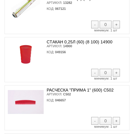
АРТИКУЛ:
13282
КОД:
067121
-
+
минимум:
1 шт
СТАКАН 0,25Л (60) (8 100) 14900
АРТИКУЛ:
14900
КОД:
049156
-
+
минимум:
1 шт
РАСЧЕСКА "ПРИМА 1" (600) С502
АРТИКУЛ:
С502
КОД:
046657
-
+
минимум:
1 шт