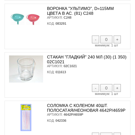
ВОРОНКА "УЛЬТИМО", D=115ММ
ЦВЕТА В АС. (81) С248
АРТИКУЛ:
С248
КОД:
083291
-
+
минимум:
1 шт
СТАКАН "ГЛАДКИЙ" 240 МЛ (30) (1 350)
02С1021
АРТИКУЛ:
02С1021
КОД:
011613
-
+
минимум:
1 шт
СОЛОМКА С КОЛЕНОМ 40ШТ.
ПОЛОСАТАЯ/НЕОНОВАЯ 4642Р/4659Р
АРТИКУЛ:
4642Р/4659Р
КОД:
042336