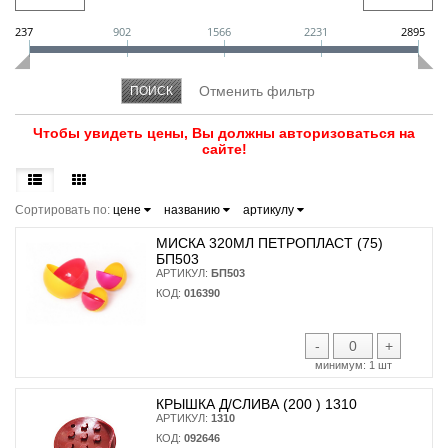
237
902
1566
2231
2895
Чтобы увидеть цены, Вы должны авторизоваться на
сайте!
Сортировать по:
цене
названию
артикулу
МИСКА 320МЛ ПЕТРОПЛАСТ (75)
БП503
АРТИКУЛ:
БП503
КОД:
016390
-
+
минимум:
1 шт
КРЫШКА Д/СЛИВА (200 ) 1310
АРТИКУЛ:
1310
КОД:
092646