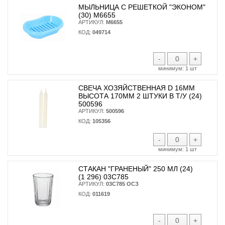
МЫЛЬНИЦА С РЕШЕТКОЙ "ЭКОНОМ"
(30) М6655
АРТИКУЛ:
М6655
КОД:
049714
-
+
минимум:
1 шт
СВЕЧА ХОЗЯЙСТВЕННАЯ D 16ММ
ВЫСОТА 170ММ 2 ШТУКИ В Т/У (24)
500596
АРТИКУЛ:
500596
КОД:
105356
-
+
минимум:
1 шт
СТАКАН "ГРАНЕНЫЙ" 250 МЛ (24)
(1 296) 03С785
АРТИКУЛ:
03С785 ОСЗ
КОД:
011619
-
+