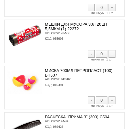
-
+
минимум:
1 шт
МЕШКИ ДЛЯ МУСОРА 30Л 20ШТ
5,5МКМ (1) 22272
АРТИКУЛ:
22272
КОД:
035606
-
+
минимум:
1 шт
МИСКА 700МЛ ПЕТРОПЛАСТ (100)
БП507
АРТИКУЛ:
БП507
КОД:
016391
-
+
минимум:
1 шт
РАСЧЕСКА "ПРИМА 3" (300) С504
АРТИКУЛ:
С504
КОД:
039427