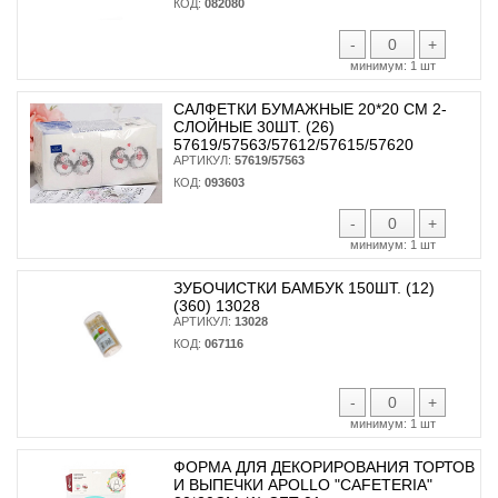
КОД:
082080
-
+
минимум:
1 шт
САЛФЕТКИ БУМАЖНЫЕ 20*20 СМ 2-
СЛОЙНЫЕ 30ШТ. (26)
57619/57563/57612/57615/57620
АРТИКУЛ:
57619/57563
КОД:
093603
-
+
минимум:
1 шт
ЗУБОЧИСТКИ БАМБУК 150ШТ. (12)
(360) 13028
АРТИКУЛ:
13028
КОД:
067116
-
+
минимум:
1 шт
ФОРМА ДЛЯ ДЕКОРИРОВАНИЯ ТОРТОВ
И ВЫПЕЧКИ APOLLO "CAFETERIA"