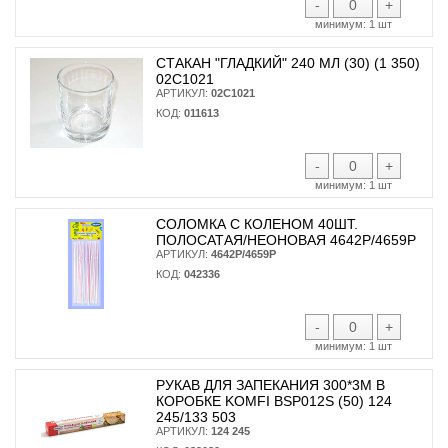
-
+
минимум:
1 шт
СТАКАН "ГЛАДКИЙ" 240 МЛ (30) (1 350)
02С1021
АРТИКУЛ:
02С1021
КОД:
011613
-
+
минимум:
1 шт
СОЛОМКА С КОЛЕНОМ 40ШТ.
ПОЛОСАТАЯ/НЕОНОВАЯ 4642Р/4659Р
АРТИКУЛ:
4642Р/4659Р
КОД:
042336
-
+
минимум:
1 шт
РУКАВ ДЛЯ ЗАПЕКАНИЯ 300*3М В
КОРОБКЕ KOMFI BSP012S (50) 124
245/133 503
АРТИКУЛ:
124 245