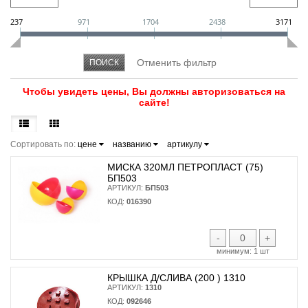
237
971
1704
2438
3171
Чтобы увидеть цены, Вы должны авторизоваться на
сайте!
Сортировать по:
цене
названию
артикулу
МИСКА 320МЛ ПЕТРОПЛАСТ (75)
БП503
АРТИКУЛ:
БП503
КОД:
016390
-
+
минимум:
1 шт
КРЫШКА Д/СЛИВА (200 ) 1310
АРТИКУЛ:
1310
КОД:
092646