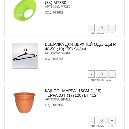
(34) М7330
АРТИКУЛ:
М7330
КОД:
059622
-
+
минимум:
1 шт
ВЕШАЛКА ДЛЯ ВЕРХНЕЙ ОДЕЖДЫ Р.
48-50 (10) (55) SK344
АРТИКУЛ:
SK344
КОД:
025733
-
+
минимум:
1 шт
КАШПО "МАРТА" 15СМ (1,2Л)
ТЕРРАКОТ (1) (120) БП412
АРТИКУЛ:
БП412
КОД:
016392
-
+
минимум:
1 шт