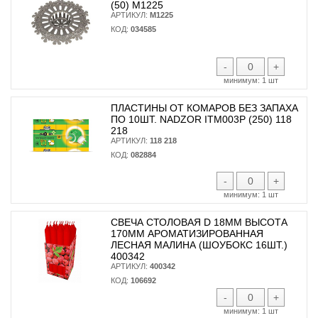
(50) М1225
АРТИКУЛ:
М1225
КОД:
034585
-
+
минимум:
1 шт
ПЛАСТИНЫ ОТ КОМАРОВ БЕЗ ЗАПАХА
ПО 10ШТ. NADZOR ITM003P (250) 118
218
АРТИКУЛ:
118 218
КОД:
082884
-
+
минимум:
1 шт
СВЕЧА СТОЛОВАЯ D 18ММ ВЫСОТА
170ММ АРОМАТИЗИРОВАННАЯ
ЛЕСНАЯ МАЛИНА (ШОУБОКС 16ШТ.)
400342
АРТИКУЛ:
400342
КОД:
106692
-
+
минимум:
1 шт