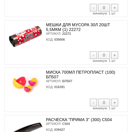
-
+
минимум:
1 шт
МЕШКИ ДЛЯ МУСОРА 30Л 20ШТ
5,5МКМ (1) 22272
АРТИКУЛ:
22272
КОД:
035606
-
+
минимум:
1 шт
МИСКА 700МЛ ПЕТРОПЛАСТ (100)
БП507
АРТИКУЛ:
БП507
КОД:
016391
-
+
минимум:
1 шт
РАСЧЕСКА "ПРИМА 3" (300) С504
АРТИКУЛ:
С504
КОД:
039427