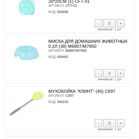
20*20СМ (1) CFT-01
АРТИКУЛ:
CFT-01
КОД:
062656
-
+
минимум:
1 шт
МИСКА ДЛЯ ДОМАШНИХ ЖИВОТНЫХ
0,2Л (38) М6807/М7850
АРТИКУЛ:
М6807/М7850
КОД:
050401
-
+
минимум:
1 шт
МУХОБОЙКА "КЛИНТ" (40) С697
АРТИКУЛ:
С697
КОД:
040210
-
+
минимум:
1 шт