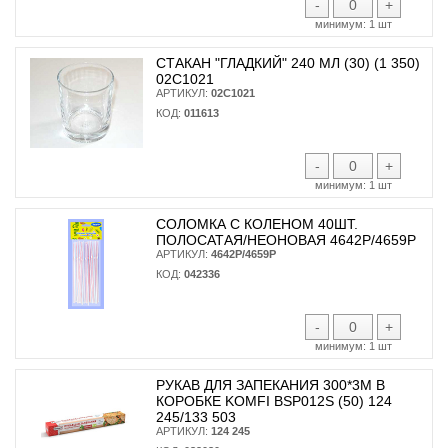
-
+
минимум:
1 шт
СТАКАН "ГЛАДКИЙ" 240 МЛ (30) (1 350)
02С1021
АРТИКУЛ:
02С1021
КОД:
011613
-
+
минимум:
1 шт
СОЛОМКА С КОЛЕНОМ 40ШТ.
ПОЛОСАТАЯ/НЕОНОВАЯ 4642Р/4659Р
АРТИКУЛ:
4642Р/4659Р
КОД:
042336
-
+
минимум:
1 шт
РУКАВ ДЛЯ ЗАПЕКАНИЯ 300*3М В
КОРОБКЕ KOMFI BSP012S (50) 124
245/133 503
АРТИКУЛ:
124 245