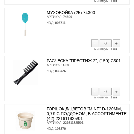
минимум:
1 шт
МУХОБОЙКА (25) 74300
АРТИКУЛ:
74300
КОД:
005711
-
+
минимум:
1 шт
РАСЧЕСКА "ПРЕСТИЖ 2", (150) С501
АРТИКУЛ:
С501
КОД:
039426
-
+
минимум:
1 шт
ГОРШОК Д/ЦВЕТОВ "MINT" D-120ММ,
0,7Л С ПОДДОНОМ, В АССОРТИМЕНТЕ
(42) 221611825/01
АРТИКУЛ:
221611825/01
КОД:
103370