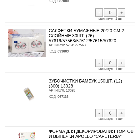
КОД:
082080
-
+
минимум:
1 шт
САЛФЕТКИ БУМАЖНЫЕ 20*20 СМ 2-
СЛОЙНЫЕ 30ШТ. (26)
57619/57563/57612/57615/57620
АРТИКУЛ:
57619/57563
КОД:
093603
-
+
минимум:
1 шт
ЗУБОЧИСТКИ БАМБУК 150ШТ. (12)
(360) 13028
АРТИКУЛ:
13028
КОД:
067116
-
+
минимум:
1 шт
ФОРМА ДЛЯ ДЕКОРИРОВАНИЯ ТОРТОВ
И ВЫПЕЧКИ APOLLO "CAFETERIA"