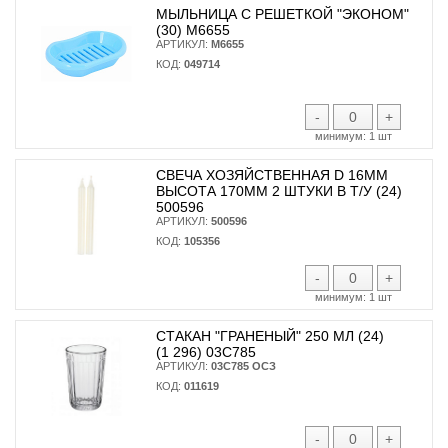
МЫЛЬНИЦА С РЕШЕТКОЙ "ЭКОНОМ"
(30) М6655
АРТИКУЛ:
М6655
КОД:
049714
-
+
минимум:
1 шт
СВЕЧА ХОЗЯЙСТВЕННАЯ D 16ММ
ВЫСОТА 170ММ 2 ШТУКИ В Т/У (24)
500596
АРТИКУЛ:
500596
КОД:
105356
-
+
минимум:
1 шт
СТАКАН "ГРАНЕНЫЙ" 250 МЛ (24)
(1 296) 03С785
АРТИКУЛ:
03С785 ОСЗ
КОД:
011619
-
+