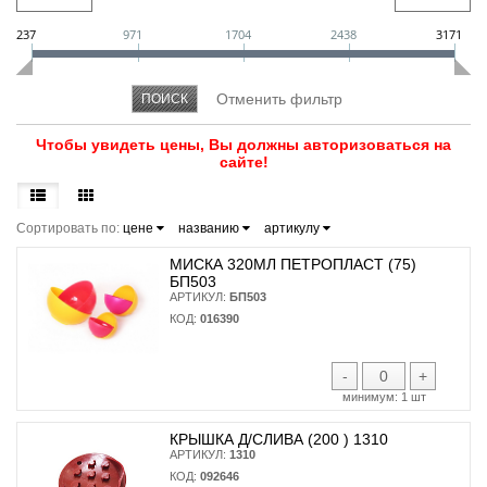
237
971
1704
2438
3171
Чтобы увидеть цены, Вы должны авторизоваться на
сайте!
Сортировать по:
цене
названию
артикулу
МИСКА 320МЛ ПЕТРОПЛАСТ (75)
БП503
АРТИКУЛ:
БП503
КОД:
016390
-
+
минимум:
1 шт
КРЫШКА Д/СЛИВА (200 ) 1310
АРТИКУЛ:
1310
КОД:
092646