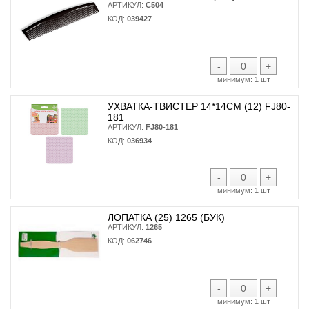
АРТИКУЛ:
С504
КОД:
039427
-
+
минимум:
1 шт
УХВАТКА-ТВИСТЕР 14*14СМ (12) FJ80-
181
АРТИКУЛ:
FJ80-181
КОД:
036934
-
+
минимум:
1 шт
ЛОПАТКА (25) 1265 (БУК)
АРТИКУЛ:
1265
КОД:
062746
-
+
минимум:
1 шт