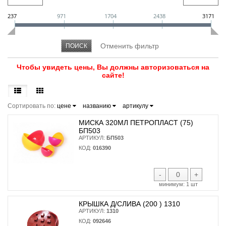
237
971
1704
2438
3171
Чтобы увидеть цены, Вы должны авторизоваться на
сайте!
Сортировать по:
цене
названию
артикулу
МИСКА 320МЛ ПЕТРОПЛАСТ (75)
БП503
АРТИКУЛ:
БП503
КОД:
016390
-
+
минимум:
1 шт
КРЫШКА Д/СЛИВА (200 ) 1310
АРТИКУЛ:
1310
КОД:
092646