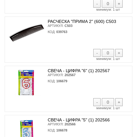
-
+
минимум:
1 шт
РАСЧЕСКА "ПРИМА 2" (600) С503
АРТИКУЛ:
С503
КОД:
039763
-
+
минимум:
1 шт
СВЕЧА - ЦИФРА "6" (1) 202567
АРТИКУЛ:
202567
КОД:
106679
-
+
минимум:
1 шт
СВЕЧА - ЦИФРА "5" (1) 202566
АРТИКУЛ:
202566
КОД:
106678