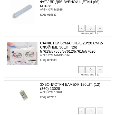
ФУТЛЯР ДЛЯ ЗУБНОЙ ЩЕТКИ (66)
М1028
АРТИКУЛ:
М1028
КОД:
015547
-
+
минимум:
1 шт
САЛФЕТКИ БУМАЖНЫЕ 20*20 СМ 2-
СЛОЙНЫЕ 30ШТ. (26)
57619/57563/57612/57615/57620
АРТИКУЛ:
57619/57563
КОД:
093603
-
+
минимум:
1 шт
ЗУБОЧИСТКИ БАМБУК 150ШТ. (12)
(360) 13028
АРТИКУЛ:
13028
КОД:
067116
-
+