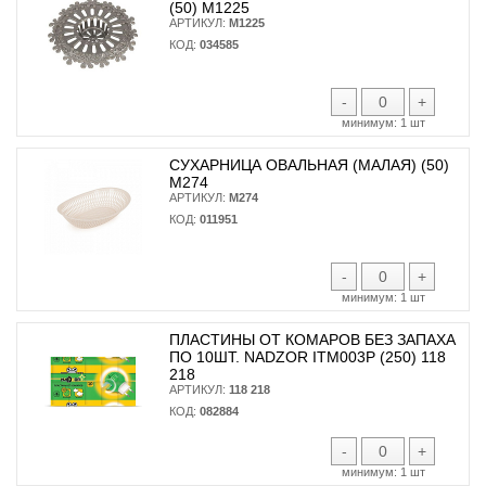
(50) М1225
АРТИКУЛ:
М1225
КОД:
034585
-
+
минимум:
1 шт
СУХАРНИЦА ОВАЛЬНАЯ (МАЛАЯ) (50)
М274
АРТИКУЛ:
М274
КОД:
011951
-
+
минимум:
1 шт
ПЛАСТИНЫ ОТ КОМАРОВ БЕЗ ЗАПАХА
ПО 10ШТ. NADZOR ITM003P (250) 118
218
АРТИКУЛ:
118 218
КОД:
082884
-
+
минимум:
1 шт