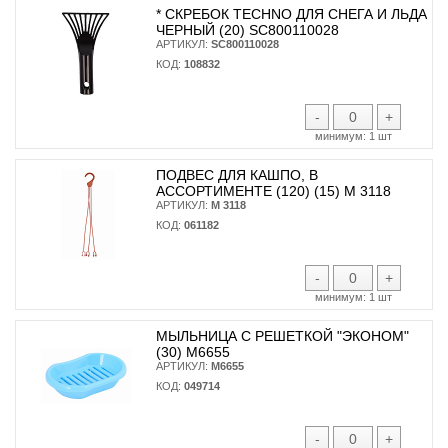
* CКРЕБОК TECHNO ДЛЯ СНЕГА И ЛЬДА
ЧЕРНЫЙ (20) SC800110028
АРТИКУЛ:
SC800110028
КОД:
108832
-
+
минимум:
1 шт
ПОДВЕС ДЛЯ КАШПО, В
АССОРТИМЕНТЕ (120) (15) М 3118
АРТИКУЛ:
М 3118
КОД:
061182
-
+
минимум:
1 шт
МЫЛЬНИЦА С РЕШЕТКОЙ "ЭКОНОМ"
(30) М6655
АРТИКУЛ:
М6655
КОД:
049714
-
+