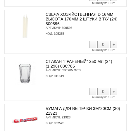
минимум:
1 шт
СВЕЧА ХОЗЯЙСТВЕННАЯ D 16ММ
ВЫСОТА 170ММ 2 ШТУКИ В Т/У (24)
500596
АРТИКУЛ:
500596
КОД:
105356
-
+
минимум:
1 шт
СТАКАН "ГРАНЕНЫЙ" 250 МЛ (24)
(1 296) 03С785
АРТИКУЛ:
03С785 ОСЗ
КОД:
011619
-
+
минимум:
1 шт
БУМАГА ДЛЯ ВЫПЕЧКИ 3М*30СМ (30)
21923
АРТИКУЛ:
21923
КОД:
032528