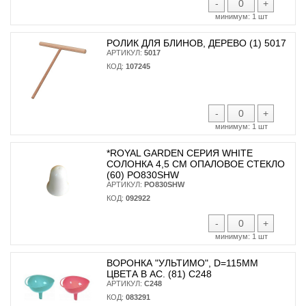
-
+
минимум:
1 шт
РОЛИК ДЛЯ БЛИНОВ, ДЕРЕВО (1) 5017
АРТИКУЛ:
5017
КОД:
107245
-
+
минимум:
1 шт
*ROYAL GARDEN СЕРИЯ WHITE
СОЛОНКА 4,5 СМ ОПАЛОВОЕ СТЕКЛО
(60) PO830SHW
АРТИКУЛ:
PO830SHW
КОД:
092922
-
+
минимум:
1 шт
ВОРОНКА "УЛЬТИМО", D=115ММ
ЦВЕТА В АС. (81) С248
АРТИКУЛ:
С248
КОД:
083291