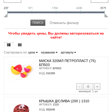
237
971
1704
2438
3171
Чтобы увидеть цены, Вы должны авторизоваться на
сайте!
Сортировать по:
цене
названию
артикулу
МИСКА 320МЛ ПЕТРОПЛАСТ (75)
БП503
АРТИКУЛ:
БП503
КОД:
016390
-
+
минимум:
1 шт
КРЫШКА Д/СЛИВА (200 ) 1310
АРТИКУЛ:
1310
КОД:
092646