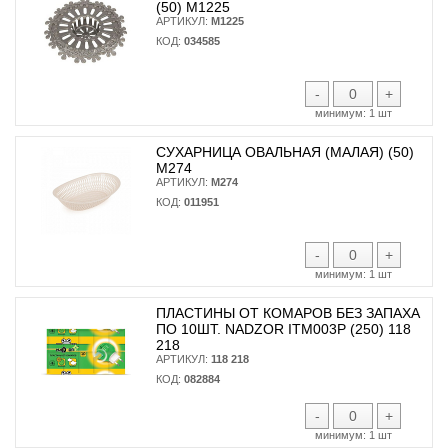
(50) М1225
АРТИКУЛ:
М1225
КОД:
034585
-
+
минимум:
1 шт
СУХАРНИЦА ОВАЛЬНАЯ (МАЛАЯ) (50)
М274
АРТИКУЛ:
М274
КОД:
011951
-
+
минимум:
1 шт
ПЛАСТИНЫ ОТ КОМАРОВ БЕЗ ЗАПАХА
ПО 10ШТ. NADZOR ITM003P (250) 118
218
АРТИКУЛ:
118 218
КОД:
082884
-
+
минимум:
1 шт