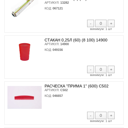
АРТИКУЛ:
13282
КОД:
067121
-
+
минимум:
1 шт
СТАКАН 0,25Л (60) (8 100) 14900
АРТИКУЛ:
14900
КОД:
049156
-
+
минимум:
1 шт
РАСЧЕСКА "ПРИМА 1" (600) С502
АРТИКУЛ:
С502
КОД:
046657
-
+
минимум:
1 шт