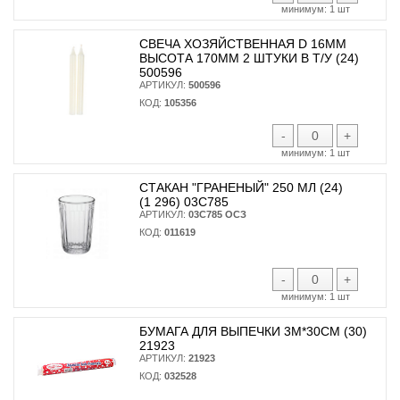
минимум:
1 шт
СВЕЧА ХОЗЯЙСТВЕННАЯ D 16ММ
ВЫСОТА 170ММ 2 ШТУКИ В Т/У (24)
500596
АРТИКУЛ:
500596
КОД:
105356
-
+
минимум:
1 шт
СТАКАН "ГРАНЕНЫЙ" 250 МЛ (24)
(1 296) 03С785
АРТИКУЛ:
03С785 ОСЗ
КОД:
011619
-
+
минимум:
1 шт
БУМАГА ДЛЯ ВЫПЕЧКИ 3М*30СМ (30)
21923
АРТИКУЛ:
21923
КОД:
032528