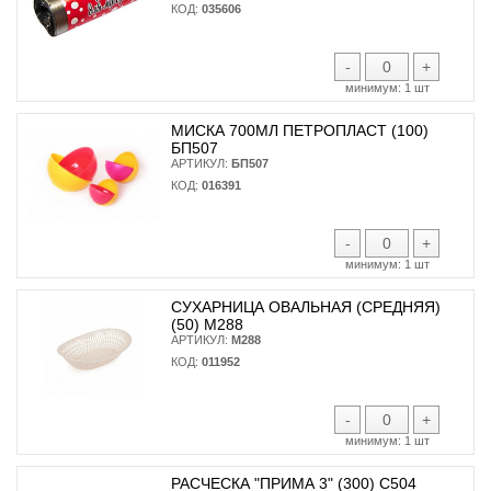
КОД:
035606
-
+
минимум:
1 шт
МИСКА 700МЛ ПЕТРОПЛАСТ (100)
БП507
АРТИКУЛ:
БП507
КОД:
016391
-
+
минимум:
1 шт
СУХАРНИЦА ОВАЛЬНАЯ (СРЕДНЯЯ)
(50) М288
АРТИКУЛ:
М288
КОД:
011952
-
+
минимум:
1 шт
РАСЧЕСКА "ПРИМА 3" (300) С504