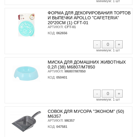
минимум:
1 шт
ФОРМА ДЛЯ ДЕКОРИРОВАНИЯ ТОРТОВ
И ВЫПЕЧКИ APOLLO "CAFETERIA"
20*20СМ (1) CFT-01
АРТИКУЛ:
CFT-01
КОД:
062656
-
+
минимум:
1 шт
МИСКА ДЛЯ ДОМАШНИХ ЖИВОТНЫХ
0,2Л (38) М6807/М7850
АРТИКУЛ:
М6807/М7850
КОД:
050401
-
+
минимум:
1 шт
СОВОК ДЛЯ МУСОРА "ЭКОНОМ" (50)
М6357
АРТИКУЛ:
М6357
КОД:
047581