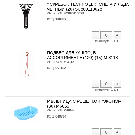
* CКРЕБОК TECHNO ДЛЯ СНЕГА И ЛЬДА
ЧЕРНЫЙ (20) SC800110028
АРТИКУЛ:
SC800110028
КОД:
108832
-
+
минимум:
1 шт
ПОДВЕС ДЛЯ КАШПО, В
АССОРТИМЕНТЕ (120) (15) М 3118
АРТИКУЛ:
М 3118
КОД:
061182
-
+
минимум:
1 шт
МЫЛЬНИЦА С РЕШЕТКОЙ "ЭКОНОМ"
(30) М6655
АРТИКУЛ:
М6655
КОД:
049714
-
+