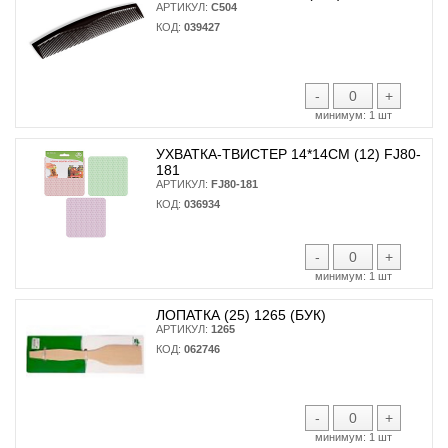
АРТИКУЛ:
С504
КОД:
039427
-
+
минимум:
1 шт
УХВАТКА-ТВИСТЕР 14*14СМ (12) FJ80-
181
АРТИКУЛ:
FJ80-181
КОД:
036934
-
+
минимум:
1 шт
ЛОПАТКА (25) 1265 (БУК)
АРТИКУЛ:
1265
КОД:
062746
-
+
минимум:
1 шт