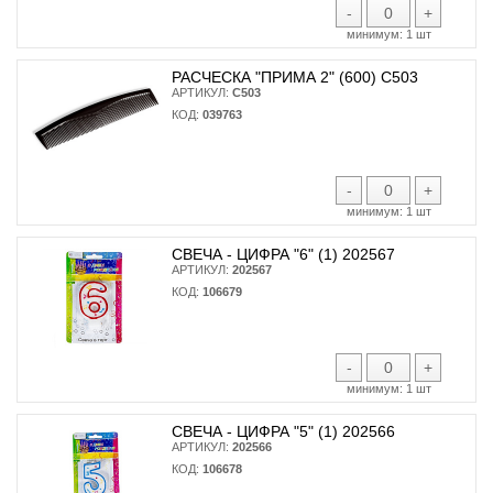
-
+
минимум:
1 шт
РАСЧЕСКА "ПРИМА 2" (600) С503
АРТИКУЛ:
С503
КОД:
039763
-
+
минимум:
1 шт
СВЕЧА - ЦИФРА "6" (1) 202567
АРТИКУЛ:
202567
КОД:
106679
-
+
минимум:
1 шт
СВЕЧА - ЦИФРА "5" (1) 202566
АРТИКУЛ:
202566
КОД:
106678