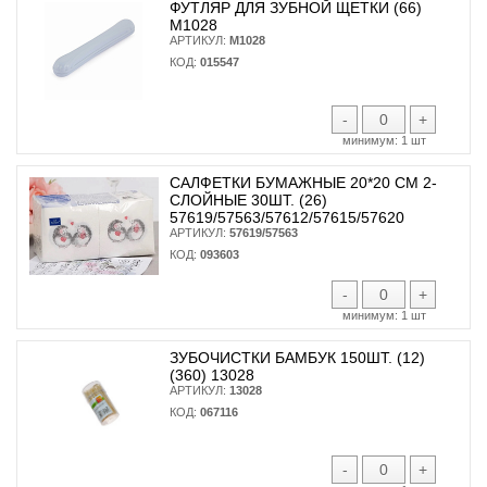
ФУТЛЯР ДЛЯ ЗУБНОЙ ЩЕТКИ (66)
М1028
АРТИКУЛ:
М1028
КОД:
015547
-
+
минимум:
1 шт
САЛФЕТКИ БУМАЖНЫЕ 20*20 СМ 2-
СЛОЙНЫЕ 30ШТ. (26)
57619/57563/57612/57615/57620
АРТИКУЛ:
57619/57563
КОД:
093603
-
+
минимум:
1 шт
ЗУБОЧИСТКИ БАМБУК 150ШТ. (12)
(360) 13028
АРТИКУЛ:
13028
КОД:
067116
-
+