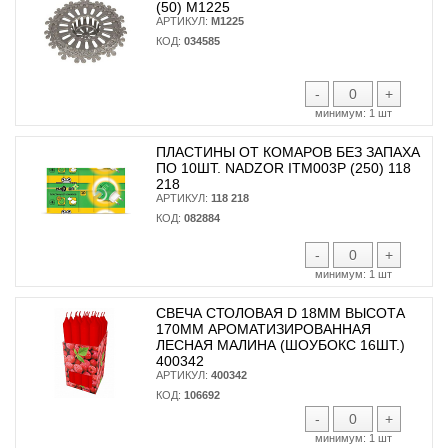
(50) М1225
АРТИКУЛ:
М1225
КОД:
034585
-
+
минимум:
1 шт
ПЛАСТИНЫ ОТ КОМАРОВ БЕЗ ЗАПАХА
ПО 10ШТ. NADZOR ITM003P (250) 118
218
АРТИКУЛ:
118 218
КОД:
082884
-
+
минимум:
1 шт
СВЕЧА СТОЛОВАЯ D 18ММ ВЫСОТА
170ММ АРОМАТИЗИРОВАННАЯ
ЛЕСНАЯ МАЛИНА (ШОУБОКС 16ШТ.)
400342
АРТИКУЛ:
400342
КОД:
106692
-
+
минимум:
1 шт