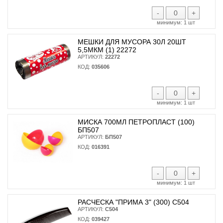
-
+
минимум:
1 шт
МЕШКИ ДЛЯ МУСОРА 30Л 20ШТ
5,5МКМ (1) 22272
АРТИКУЛ:
22272
КОД:
035606
-
+
минимум:
1 шт
МИСКА 700МЛ ПЕТРОПЛАСТ (100)
БП507
АРТИКУЛ:
БП507
КОД:
016391
-
+
минимум:
1 шт
РАСЧЕСКА "ПРИМА 3" (300) С504
АРТИКУЛ:
С504
КОД:
039427