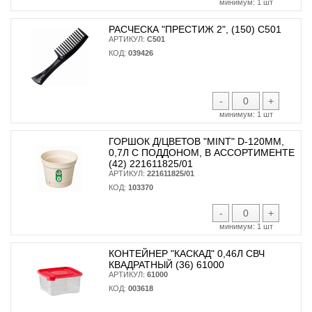
минимум:
1 шт
РАСЧЕСКА "ПРЕСТИЖ 2", (150) С501
АРТИКУЛ:
С501
КОД:
039426
-
+
минимум:
1 шт
ГОРШОК Д/ЦВЕТОВ "MINT" D-120ММ,
0,7Л С ПОДДОНОМ, В АССОРТИМЕНТЕ
(42) 221611825/01
АРТИКУЛ:
221611825/01
КОД:
103370
-
+
минимум:
1 шт
КОНТЕЙНЕР "КАСКАД" 0,46Л СВЧ
КВАДРАТНЫЙ (36) 61000
АРТИКУЛ:
61000
КОД:
003618