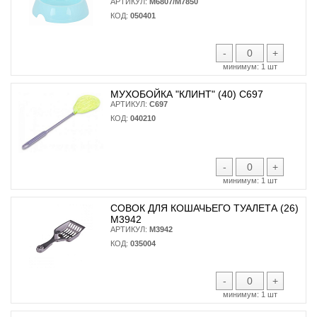
АРТИКУЛ:
М6807/М7850
КОД:
050401
-
+
минимум:
1 шт
МУХОБОЙКА "КЛИНТ" (40) С697
АРТИКУЛ:
С697
КОД:
040210
-
+
минимум:
1 шт
СОВОК ДЛЯ КОШАЧЬЕГО ТУАЛЕТА (26)
М3942
АРТИКУЛ:
М3942
КОД:
035004
-
+
минимум:
1 шт