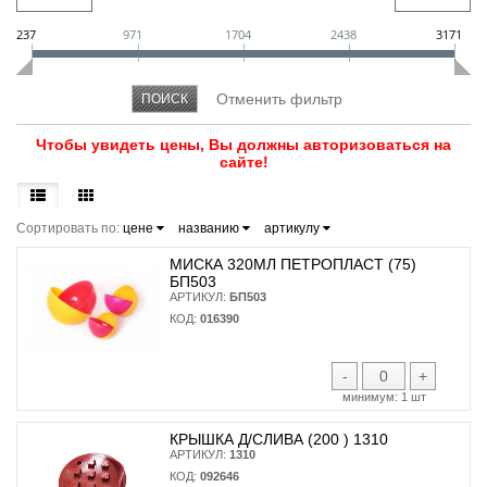
237
971
1704
2438
3171
Чтобы увидеть цены, Вы должны авторизоваться на
сайте!
Сортировать по:
цене
названию
артикулу
МИСКА 320МЛ ПЕТРОПЛАСТ (75)
БП503
АРТИКУЛ:
БП503
КОД:
016390
-
+
минимум:
1 шт
КРЫШКА Д/СЛИВА (200 ) 1310
АРТИКУЛ:
1310
КОД:
092646