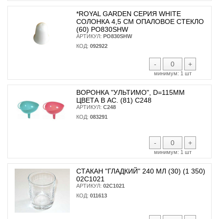
*ROYAL GARDEN СЕРИЯ WHITE
СОЛОНКА 4,5 СМ ОПАЛОВОЕ СТЕКЛО
(60) PO830SHW
АРТИКУЛ:
PO830SHW
КОД:
092922
-
+
минимум:
1 шт
ВОРОНКА "УЛЬТИМО", D=115ММ
ЦВЕТА В АС. (81) С248
АРТИКУЛ:
С248
КОД:
083291
-
+
минимум:
1 шт
СТАКАН "ГЛАДКИЙ" 240 МЛ (30) (1 350)
02С1021
АРТИКУЛ:
02С1021
КОД:
011613