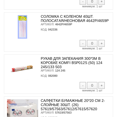
-
+
минимум:
1 шт
СОЛОМКА С КОЛЕНОМ 40ШТ.
ПОЛОСАТАЯ/НЕОНОВАЯ 4642Р/4659Р
АРТИКУЛ:
4642Р/4659Р
КОД:
042336
-
+
минимум:
1 шт
РУКАВ ДЛЯ ЗАПЕКАНИЯ 300*3М В
КОРОБКЕ KOMFI BSP012S (50) 124
245/133 503
АРТИКУЛ:
124 245
КОД:
082080
-
+
минимум:
1 шт
САЛФЕТКИ БУМАЖНЫЕ 20*20 СМ 2-
СЛОЙНЫЕ 30ШТ. (26)
57619/57563/57612/57615/57620
АРТИКУЛ:
57619/57563