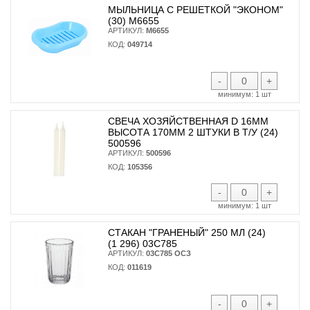
МЫЛЬНИЦА С РЕШЕТКОЙ "ЭКОНОМ"
(30) М6655
АРТИКУЛ:
М6655
КОД:
049714
-
+
минимум:
1 шт
СВЕЧА ХОЗЯЙСТВЕННАЯ D 16ММ
ВЫСОТА 170ММ 2 ШТУКИ В Т/У (24)
500596
АРТИКУЛ:
500596
КОД:
105356
-
+
минимум:
1 шт
СТАКАН "ГРАНЕНЫЙ" 250 МЛ (24)
(1 296) 03С785
АРТИКУЛ:
03С785 ОСЗ
КОД:
011619
-
+