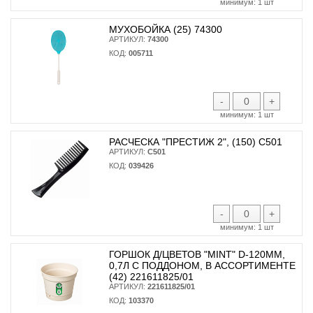
минимум:
1 шт
МУХОБОЙКА (25) 74300
АРТИКУЛ:
74300
КОД:
005711
-
+
минимум:
1 шт
РАСЧЕСКА "ПРЕСТИЖ 2", (150) С501
АРТИКУЛ:
С501
КОД:
039426
-
+
минимум:
1 шт
ГОРШОК Д/ЦВЕТОВ "MINT" D-120ММ,
0,7Л С ПОДДОНОМ, В АССОРТИМЕНТЕ
(42) 221611825/01
АРТИКУЛ:
221611825/01
КОД:
103370