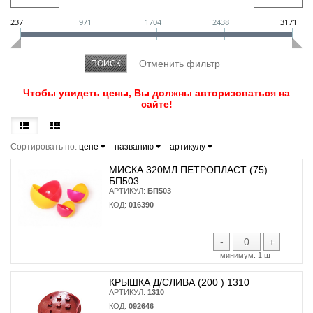
237
971
1704
2438
3171
Чтобы увидеть цены, Вы должны авторизоваться на
сайте!
Сортировать по:
цене
названию
артикулу
МИСКА 320МЛ ПЕТРОПЛАСТ (75)
БП503
АРТИКУЛ:
БП503
КОД:
016390
-
+
минимум:
1 шт
КРЫШКА Д/СЛИВА (200 ) 1310
АРТИКУЛ:
1310
КОД:
092646