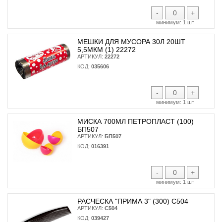
-
+
минимум:
1 шт
МЕШКИ ДЛЯ МУСОРА 30Л 20ШТ
5,5МКМ (1) 22272
АРТИКУЛ:
22272
КОД:
035606
-
+
минимум:
1 шт
МИСКА 700МЛ ПЕТРОПЛАСТ (100)
БП507
АРТИКУЛ:
БП507
КОД:
016391
-
+
минимум:
1 шт
РАСЧЕСКА "ПРИМА 3" (300) С504
АРТИКУЛ:
С504
КОД:
039427