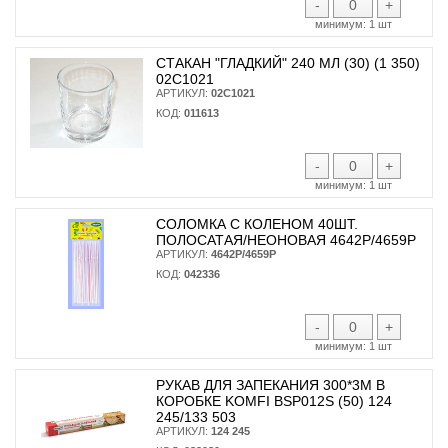
-
+
минимум:
1 шт
СТАКАН "ГЛАДКИЙ" 240 МЛ (30) (1 350)
02С1021
АРТИКУЛ:
02С1021
КОД:
011613
-
+
минимум:
1 шт
СОЛОМКА С КОЛЕНОМ 40ШТ.
ПОЛОСАТАЯ/НЕОНОВАЯ 4642Р/4659Р
АРТИКУЛ:
4642Р/4659Р
КОД:
042336
-
+
минимум:
1 шт
РУКАВ ДЛЯ ЗАПЕКАНИЯ 300*3М В
КОРОБКЕ KOMFI BSP012S (50) 124
245/133 503
АРТИКУЛ:
124 245