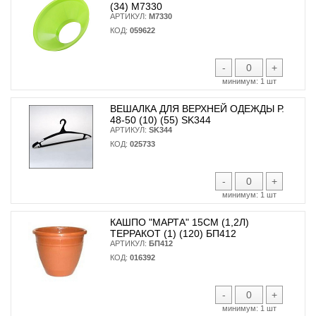
(34) М7330
АРТИКУЛ:
М7330
КОД:
059622
-
+
минимум:
1 шт
ВЕШАЛКА ДЛЯ ВЕРХНЕЙ ОДЕЖДЫ Р.
48-50 (10) (55) SK344
АРТИКУЛ:
SK344
КОД:
025733
-
+
минимум:
1 шт
КАШПО "МАРТА" 15СМ (1,2Л)
ТЕРРАКОТ (1) (120) БП412
АРТИКУЛ:
БП412
КОД:
016392
-
+
минимум:
1 шт