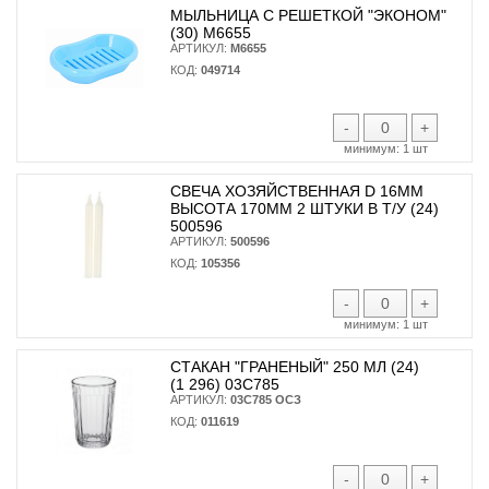
МЫЛЬНИЦА С РЕШЕТКОЙ "ЭКОНОМ"
(30) М6655
АРТИКУЛ:
М6655
КОД:
049714
-
+
минимум:
1 шт
СВЕЧА ХОЗЯЙСТВЕННАЯ D 16ММ
ВЫСОТА 170ММ 2 ШТУКИ В Т/У (24)
500596
АРТИКУЛ:
500596
КОД:
105356
-
+
минимум:
1 шт
СТАКАН "ГРАНЕНЫЙ" 250 МЛ (24)
(1 296) 03С785
АРТИКУЛ:
03С785 ОСЗ
КОД:
011619
-
+