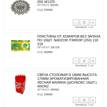
(50) М1225
АРТИКУЛ:
М1225
КОД:
034585
-
+
минимум:
1 шт
ПЛАСТИНЫ ОТ КОМАРОВ БЕЗ ЗАПАХА
ПО 10ШТ. NADZOR ITM003P (250) 118
218
АРТИКУЛ:
118 218
КОД:
082884
-
+
минимум:
1 шт
СВЕЧА СТОЛОВАЯ D 18ММ ВЫСОТА
170ММ АРОМАТИЗИРОВАННАЯ
ЛЕСНАЯ МАЛИНА (ШОУБОКС 16ШТ.)
400342
АРТИКУЛ:
400342
КОД:
106692
-
+
минимум:
1 шт