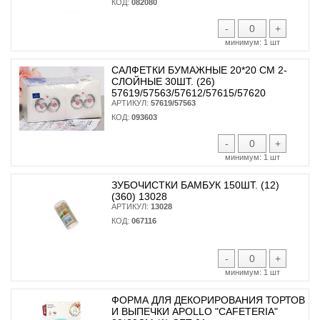
КОД:
082080
-
+
минимум:
1 шт
САЛФЕТКИ БУМАЖНЫЕ 20*20 СМ 2-
СЛОЙНЫЕ 30ШТ. (26)
57619/57563/57612/57615/57620
АРТИКУЛ:
57619/57563
КОД:
093603
-
+
минимум:
1 шт
ЗУБОЧИСТКИ БАМБУК 150ШТ. (12)
(360) 13028
АРТИКУЛ:
13028
КОД:
067116
-
+
минимум:
1 шт
ФОРМА ДЛЯ ДЕКОРИРОВАНИЯ ТОРТОВ
И ВЫПЕЧКИ APOLLO "CAFETERIA"