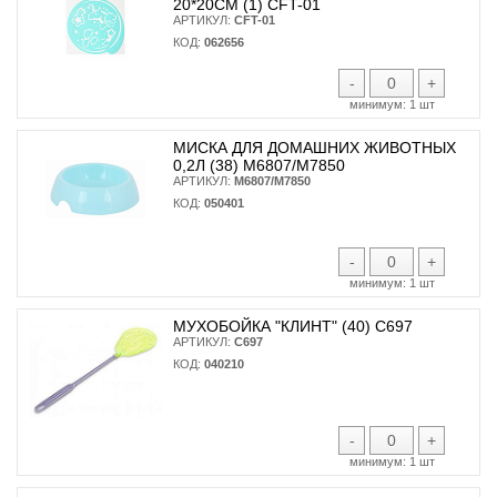
20*20СМ (1) CFT-01
АРТИКУЛ:
CFT-01
КОД:
062656
-
+
минимум:
1 шт
МИСКА ДЛЯ ДОМАШНИХ ЖИВОТНЫХ
0,2Л (38) М6807/М7850
АРТИКУЛ:
М6807/М7850
КОД:
050401
-
+
минимум:
1 шт
МУХОБОЙКА "КЛИНТ" (40) С697
АРТИКУЛ:
С697
КОД:
040210
-
+
минимум:
1 шт