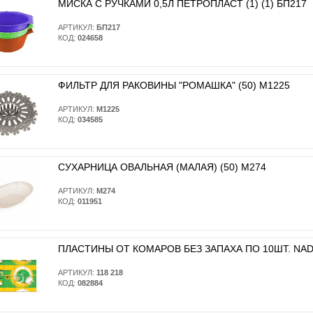
МИСКА С РУЧКАМИ 0,5Л ПЕТРОПЛАСТ (1) (1) БП217
АРТИКУЛ:
БП217
КОД:
024658
ФИЛЬТР ДЛЯ РАКОВИНЫ "РОМАШКА" (50) М1225
АРТИКУЛ:
М1225
КОД:
034585
СУХАРНИЦА ОВАЛЬНАЯ (МАЛАЯ) (50) М274
АРТИКУЛ:
М274
КОД:
011951
ПЛАСТИНЫ ОТ КОМАРОВ БЕЗ ЗАПАХА ПО 10ШТ. NADZO
АРТИКУЛ:
118 218
КОД:
082884