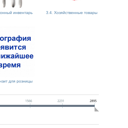
хонный инвентарь
3.4. Хозяйственные товары
KAMILLE (ТЕРМОСА, НОЖИ, СИЛИКОН, КУХ.УТВАРЬ, КИТАЙ)
ИСКРАПЛАСТ, БРАШИНГ (РОССИЯ, Г.СМОЛЕНСК)
Ы АРКТИКА
АНТЕЙ (ГУБКИ, ПАКЕТЫ Д/МУСОРА, ПР.)
* HITT ТМ (ПРОЕКТ СПЕЦТОРГА. КУХОННАЯ УТВАРЬ И ПР.)
ЗАЖИГАЛКИ (НЬЮЛАЙТ)
(КУХОННАЯ УТВАРЬ)
HITT (ПРОЕКТ СПЕЦТОРГА)
GALA (РЕЗКА ПО МЕТАЛЛУ. ПР-ВО БЕЛАРУСЬ)
ЛИНК ГРУПП (ТОВАРЫ Д/БАНИ, СЕЗОННЫЙ ТОВАР.РОССИЯ)
ENS GROUP (ТОВАРЫ Д/КУХНИ, ТЕКСТИЛЬ.КИТАЙ)
МУЛЬТИПЛАСТ (УБОРКА, ЩЕТКИ. РОССИЯ)
MARMITON (СИЛИКОН, ТОВАРЫ Д/КУХНИ)
НИКА (ГЛАД. ДОСКИ, СУШИЛКИ, ВЕШАЛКИ ПР-ВО РОССИЯ)
TRAMONTINA (НОЖИ, СТ.ПРИБОРЫ, КУХ.УТВАРЬ. БРАЗИЛИЯ)
СКАТЕРТИ (КОВРИКИ ПРИДВЕРНЫЕ, Д/ВАННОЙ КИТАЙ,ТУРЦИЯ)
ХОЗТОРГ (КУХ.УТВАРЬ. РОССИЯ, БЕЛАРУСЬ, УКРАИНА)
ЗМИ (ПОДСТАВКИ ДЛЯ ЦВЕТОВ, ВЕШАЛКИ)
* ИНВЕСТ АЛЬЯНС (ТОВАРЫ Д/КУХНИ. КИТАЙ)
ЗЕБРА (АРОМАДИФФУЗОРЫ)
МУЛЬТИДОМ (ВСЕ Д/КУХНИ И ВАННОЙ.КИТАЙ)
SAKURA
СТОЛОВЫЕ ПРИБОРЫ НЫТВА (РОССИЯ, Г.НЫТВА)
КОВРИКИ, КЛЕЕНКА
* СТОЛОВЫЕ ПРИБОРЫ ПЗХМ (РОССИЯ, Г.ПАВЛОВО)
АДМ (ТОВАР В АС.)
ТЕРКИ, ФОРМЫ КВАРЦ (РОССИЯ, ЖЕСТЬ, НЕРЖ.)
СВЕЧИ
ТЕРМОСЫ БИОСТАЛЬ (КИТАЙ.РУСТЕРМОС)
* МЕТАЛЛ ИДЕЯ (ИЗДЕЛИЯ В СТИЛЕ ЛОФТ)
нзит для розницы
СТРЕЙЧ, СКОТЧ
А
1566
2231
2895