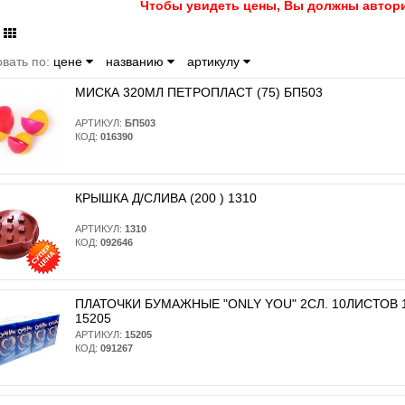
Чтобы увидеть цены, Вы должны автори
вать по:
цене
названию
артикулу
МИСКА 320МЛ ПЕТРОПЛАСТ (75) БП503
АРТИКУЛ:
БП503
КОД:
016390
КРЫШКА Д/СЛИВА (200 ) 1310
АРТИКУЛ:
1310
КОД:
092646
ПЛАТОЧКИ БУМАЖНЫЕ "ONLY YOU" 2СЛ. 10ЛИСТОВ 10
15205
АРТИКУЛ:
15205
КОД:
091267