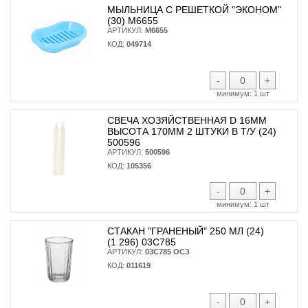
МЫЛЬНИЦА С РЕШЕТКОЙ "ЭКОНОМ"
(30) М6655
АРТИКУЛ:
М6655
КОД:
049714
-
+
минимум:
1 шт
СВЕЧА ХОЗЯЙСТВЕННАЯ D 16ММ
ВЫСОТА 170ММ 2 ШТУКИ В Т/У (24)
500596
АРТИКУЛ:
500596
КОД:
105356
-
+
минимум:
1 шт
СТАКАН "ГРАНЕНЫЙ" 250 МЛ (24)
(1 296) 03С785
АРТИКУЛ:
03С785 ОСЗ
КОД:
011619
-
+