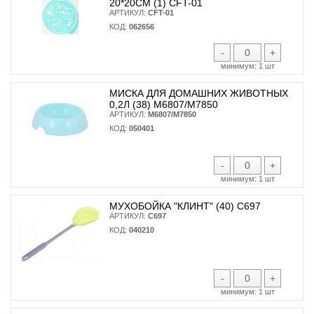
20*20СМ (1) CFT-01
АРТИКУЛ:
CFT-01
КОД:
062656
-
+
минимум:
1 шт
МИСКА ДЛЯ ДОМАШНИХ ЖИВОТНЫХ
0,2Л (38) М6807/М7850
АРТИКУЛ:
М6807/М7850
КОД:
050401
-
+
минимум:
1 шт
МУХОБОЙКА "КЛИНТ" (40) С697
АРТИКУЛ:
С697
КОД:
040210
-
+
минимум:
1 шт