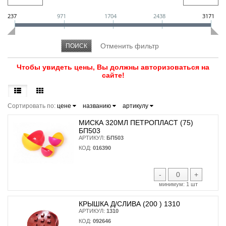
237
971
1704
2438
3171
Чтобы увидеть цены, Вы должны авторизоваться на
сайте!
Сортировать по:
цене
названию
артикулу
МИСКА 320МЛ ПЕТРОПЛАСТ (75)
БП503
АРТИКУЛ:
БП503
КОД:
016390
-
+
минимум:
1 шт
КРЫШКА Д/СЛИВА (200 ) 1310
АРТИКУЛ:
1310
КОД:
092646