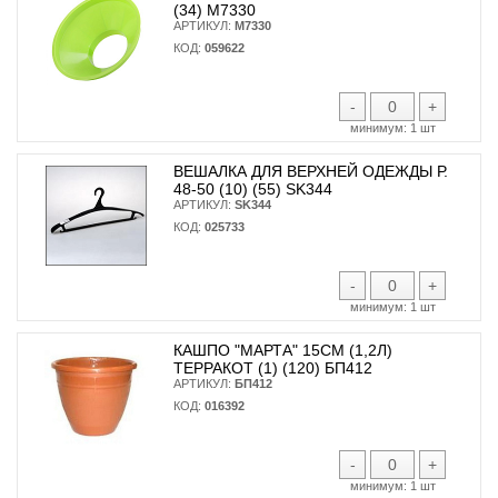
(34) М7330
АРТИКУЛ:
М7330
КОД:
059622
-
+
минимум:
1 шт
ВЕШАЛКА ДЛЯ ВЕРХНЕЙ ОДЕЖДЫ Р.
48-50 (10) (55) SK344
АРТИКУЛ:
SK344
КОД:
025733
-
+
минимум:
1 шт
КАШПО "МАРТА" 15СМ (1,2Л)
ТЕРРАКОТ (1) (120) БП412
АРТИКУЛ:
БП412
КОД:
016392
-
+
минимум:
1 шт