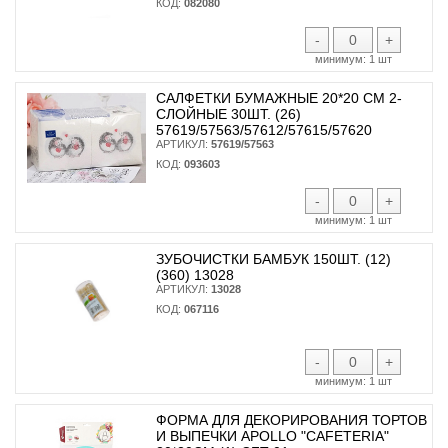
КОД:
082080
-
+
минимум:
1 шт
САЛФЕТКИ БУМАЖНЫЕ 20*20 СМ 2-
СЛОЙНЫЕ 30ШТ. (26)
57619/57563/57612/57615/57620
АРТИКУЛ:
57619/57563
КОД:
093603
-
+
минимум:
1 шт
ЗУБОЧИСТКИ БАМБУК 150ШТ. (12)
(360) 13028
АРТИКУЛ:
13028
КОД:
067116
-
+
минимум:
1 шт
ФОРМА ДЛЯ ДЕКОРИРОВАНИЯ ТОРТОВ
И ВЫПЕЧКИ APOLLO "CAFETERIA"