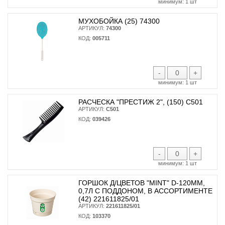
минимум:
1 шт
МУХОБОЙКА (25) 74300
АРТИКУЛ:
74300
КОД:
005711
-
+
минимум:
1 шт
РАСЧЕСКА "ПРЕСТИЖ 2", (150) С501
АРТИКУЛ:
С501
КОД:
039426
-
+
минимум:
1 шт
ГОРШОК Д/ЦВЕТОВ "MINT" D-120ММ,
0,7Л С ПОДДОНОМ, В АССОРТИМЕНТЕ
(42) 221611825/01
АРТИКУЛ:
221611825/01
КОД:
103370