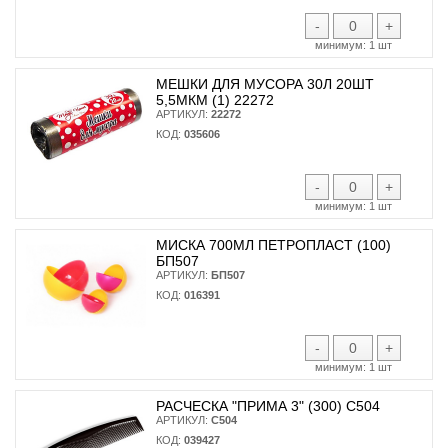
-
+
минимум:
1 шт
МЕШКИ ДЛЯ МУСОРА 30Л 20ШТ
5,5МКМ (1) 22272
АРТИКУЛ:
22272
КОД:
035606
-
+
минимум:
1 шт
МИСКА 700МЛ ПЕТРОПЛАСТ (100)
БП507
АРТИКУЛ:
БП507
КОД:
016391
-
+
минимум:
1 шт
РАСЧЕСКА "ПРИМА 3" (300) С504
АРТИКУЛ:
С504
КОД:
039427