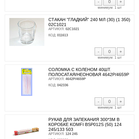
-
+
минимум:
1 шт
СТАКАН "ГЛАДКИЙ" 240 МЛ (30) (1 350)
02С1021
АРТИКУЛ:
02С1021
КОД:
011613
-
+
минимум:
1 шт
СОЛОМКА С КОЛЕНОМ 40ШТ.
ПОЛОСАТАЯ/НЕОНОВАЯ 4642Р/4659Р
АРТИКУЛ:
4642Р/4659Р
КОД:
042336
-
+
минимум:
1 шт
РУКАВ ДЛЯ ЗАПЕКАНИЯ 300*3М В
КОРОБКЕ KOMFI BSP012S (50) 124
245/133 503
АРТИКУЛ:
124 245