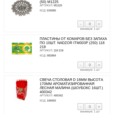
(50) М1225
АРТИКУЛ:
М1225
КОД:
034585
-
+
минимум:
1 шт
ПЛАСТИНЫ ОТ КОМАРОВ БЕЗ ЗАПАХА
ПО 10ШТ. NADZOR ITM003P (250) 118
218
АРТИКУЛ:
118 218
КОД:
082884
-
+
минимум:
1 шт
СВЕЧА СТОЛОВАЯ D 18ММ ВЫСОТА
170ММ АРОМАТИЗИРОВАННАЯ
ЛЕСНАЯ МАЛИНА (ШОУБОКС 16ШТ.)
400342
АРТИКУЛ:
400342
КОД:
106692
-
+
минимум:
1 шт