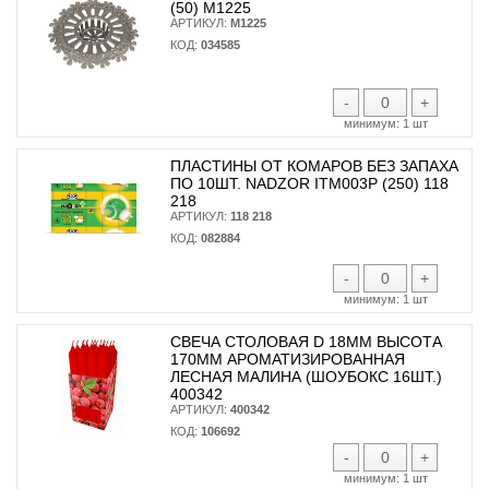
(50) М1225
АРТИКУЛ:
М1225
КОД:
034585
-
+
минимум:
1 шт
ПЛАСТИНЫ ОТ КОМАРОВ БЕЗ ЗАПАХА
ПО 10ШТ. NADZOR ITM003P (250) 118
218
АРТИКУЛ:
118 218
КОД:
082884
-
+
минимум:
1 шт
СВЕЧА СТОЛОВАЯ D 18ММ ВЫСОТА
170ММ АРОМАТИЗИРОВАННАЯ
ЛЕСНАЯ МАЛИНА (ШОУБОКС 16ШТ.)
400342
АРТИКУЛ:
400342
КОД:
106692
-
+
минимум:
1 шт