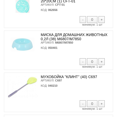
20*20СМ (1) CFT-01
АРТИКУЛ:
CFT-01
КОД:
062656
-
+
минимум:
1 шт
МИСКА ДЛЯ ДОМАШНИХ ЖИВОТНЫХ
0,2Л (38) М6807/М7850
АРТИКУЛ:
М6807/М7850
КОД:
050401
-
+
минимум:
1 шт
МУХОБОЙКА "КЛИНТ" (40) С697
АРТИКУЛ:
С697
КОД:
040210
-
+
минимум:
1 шт