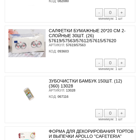
КОД:
082080
-
+
минимум:
1 шт
САЛФЕТКИ БУМАЖНЫЕ 20*20 СМ 2-
СЛОЙНЫЕ 30ШТ. (26)
57619/57563/57612/57615/57620
АРТИКУЛ:
57619/57563
КОД:
093603
-
+
минимум:
1 шт
ЗУБОЧИСТКИ БАМБУК 150ШТ. (12)
(360) 13028
АРТИКУЛ:
13028
КОД:
067116
-
+
минимум:
1 шт
ФОРМА ДЛЯ ДЕКОРИРОВАНИЯ ТОРТОВ
И ВЫПЕЧКИ APOLLO "CAFETERIA"