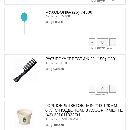
минимум:
1 шт
МУХОБОЙКА (25) 74300
АРТИКУЛ:
74300
КОД:
005711
-
+
минимум:
1 шт
РАСЧЕСКА "ПРЕСТИЖ 2", (150) С501
АРТИКУЛ:
С501
КОД:
039426
-
+
минимум:
1 шт
ГОРШОК Д/ЦВЕТОВ "MINT" D-120ММ,
0,7Л С ПОДДОНОМ, В АССОРТИМЕНТЕ
(42) 221611825/01
АРТИКУЛ:
221611825/01
КОД:
103370