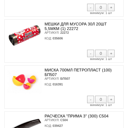
-
+
минимум:
1 шт
МЕШКИ ДЛЯ МУСОРА 30Л 20ШТ
5,5МКМ (1) 22272
АРТИКУЛ:
22272
КОД:
035606
-
+
минимум:
1 шт
МИСКА 700МЛ ПЕТРОПЛАСТ (100)
БП507
АРТИКУЛ:
БП507
КОД:
016391
-
+
минимум:
1 шт
РАСЧЕСКА "ПРИМА 3" (300) С504
АРТИКУЛ:
С504
КОД:
039427