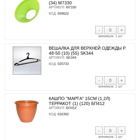
(34) М7330
АРТИКУЛ:
М7330
КОД:
059622
-
+
минимум:
1 шт
ВЕШАЛКА ДЛЯ ВЕРХНЕЙ ОДЕЖДЫ Р.
48-50 (10) (55) SK344
АРТИКУЛ:
SK344
КОД:
025733
-
+
минимум:
1 шт
КАШПО "МАРТА" 15СМ (1,2Л)
ТЕРРАКОТ (1) (120) БП412
АРТИКУЛ:
БП412
КОД:
016392
-
+
минимум:
1 шт