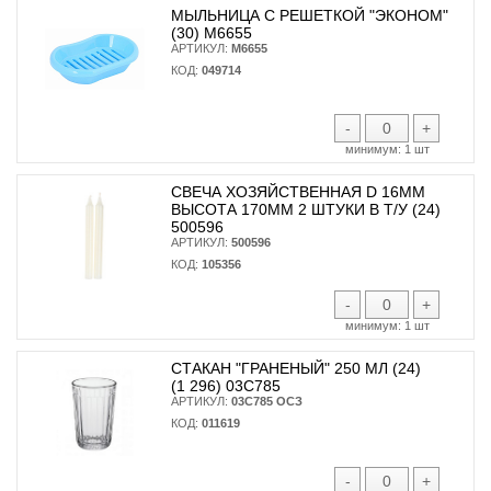
МЫЛЬНИЦА С РЕШЕТКОЙ "ЭКОНОМ"
(30) М6655
АРТИКУЛ:
М6655
КОД:
049714
-
+
минимум:
1 шт
СВЕЧА ХОЗЯЙСТВЕННАЯ D 16ММ
ВЫСОТА 170ММ 2 ШТУКИ В Т/У (24)
500596
АРТИКУЛ:
500596
КОД:
105356
-
+
минимум:
1 шт
СТАКАН "ГРАНЕНЫЙ" 250 МЛ (24)
(1 296) 03С785
АРТИКУЛ:
03С785 ОСЗ
КОД:
011619
-
+