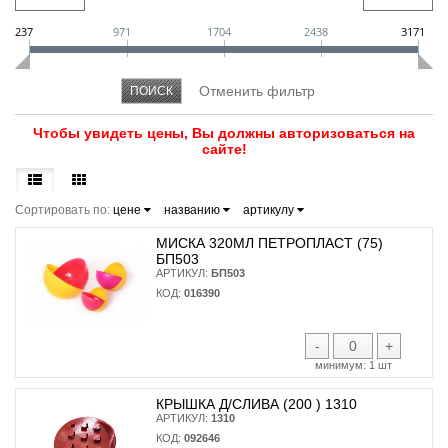
237
971
1704
2438
3171
Чтобы увидеть цены, Вы должны авторизоваться на
сайте!
Сортировать по:
цене
названию
артикулу
МИСКА 320МЛ ПЕТРОПЛАСТ (75)
БП503
АРТИКУЛ:
БП503
КОД:
016390
-
+
минимум:
1 шт
КРЫШКА Д/СЛИВА (200 ) 1310
АРТИКУЛ:
1310
КОД:
092646