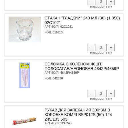
-
+
минимум:
1 шт
СТАКАН "ГЛАДКИЙ" 240 МЛ (30) (1 350)
02С1021
АРТИКУЛ:
02С1021
КОД:
011613
-
+
минимум:
1 шт
СОЛОМКА С КОЛЕНОМ 40ШТ.
ПОЛОСАТАЯ/НЕОНОВАЯ 4642Р/4659Р
АРТИКУЛ:
4642Р/4659Р
КОД:
042336
-
+
минимум:
1 шт
РУКАВ ДЛЯ ЗАПЕКАНИЯ 300*3М В
КОРОБКЕ KOMFI BSP012S (50) 124
245/133 503
АРТИКУЛ:
124 245