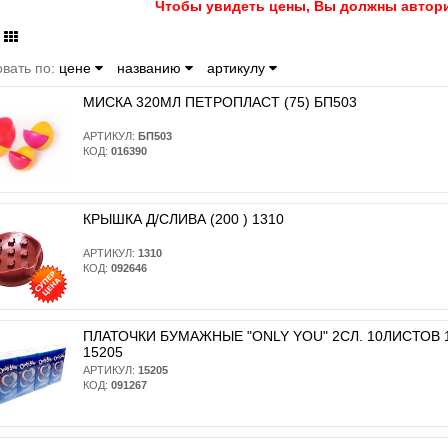
Чтобы увидеть цены, Вы должны автори
вать по:
цене
названию
артикулу
МИСКА 320МЛ ПЕТРОПЛАСТ (75) БП503
АРТИКУЛ:
БП503
КОД:
016390
КРЫШКА Д/СЛИВА (200 ) 1310
АРТИКУЛ:
1310
КОД:
092646
ПЛАТОЧКИ БУМАЖНЫЕ "ONLY YOU" 2СЛ. 10ЛИСТОВ 10
15205
АРТИКУЛ:
15205
КОД:
091267