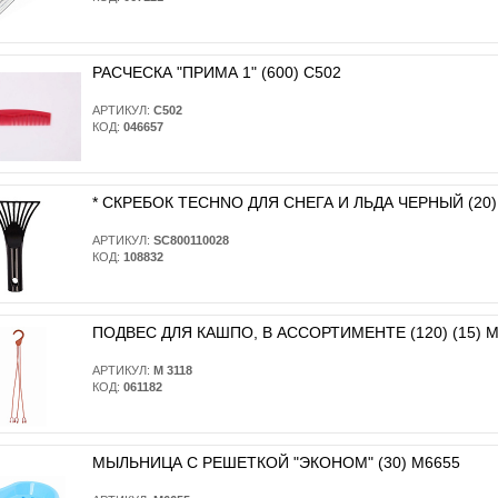
РАСЧЕСКА "ПРИМА 1" (600) С502
АРТИКУЛ:
С502
КОД:
046657
* CКРЕБОК TECHNO ДЛЯ СНЕГА И ЛЬДА ЧЕРНЫЙ (20)
АРТИКУЛ:
SC800110028
КОД:
108832
ПОДВЕС ДЛЯ КАШПО, В АССОРТИМЕНТЕ (120) (15) М
АРТИКУЛ:
М 3118
КОД:
061182
МЫЛЬНИЦА С РЕШЕТКОЙ "ЭКОНОМ" (30) М6655