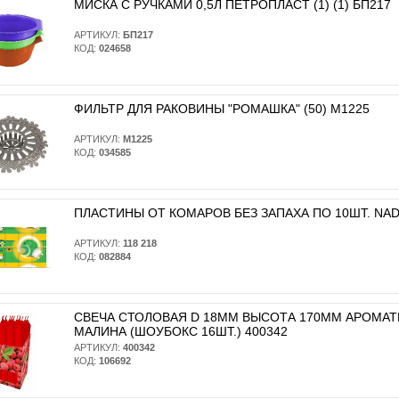
МИСКА С РУЧКАМИ 0,5Л ПЕТРОПЛАСТ (1) (1) БП217
АРТИКУЛ:
БП217
КОД:
024658
ФИЛЬТР ДЛЯ РАКОВИНЫ "РОМАШКА" (50) М1225
АРТИКУЛ:
М1225
КОД:
034585
ПЛАСТИНЫ ОТ КОМАРОВ БЕЗ ЗАПАХА ПО 10ШТ. NADZO
АРТИКУЛ:
118 218
КОД:
082884
СВЕЧА СТОЛОВАЯ D 18ММ ВЫСОТА 170ММ АРОМА
МАЛИНА (ШОУБОКС 16ШТ.) 400342
АРТИКУЛ:
400342
КОД:
106692