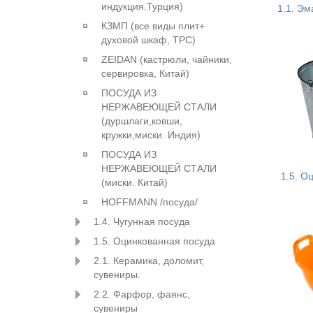
индукция.Турция)
1.1. Э
КЗМП (все виды плит+
духовой шкаф, ТРС)
ZEIDAN (кастрюли, чайники,
сервировка, Китай)
ПОСУДА ИЗ
НЕРЖАВЕЮЩЕЙ СТАЛИ
(дуршлаги,ковши,
кружки,миски. Индия)
ПОСУДА ИЗ
НЕРЖАВЕЮЩЕЙ СТАЛИ
1.5. О
(миски. Китай)
HOFFMANN /посуда/
1.4. Чугунная посуда
1.5. Оцинкованная посуда
2.1. Керамика, доломит,
сувениры.
2.2. Фарфор, фаянс,
сувениры