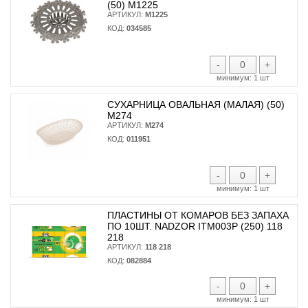
(50) М1225
АРТИКУЛ:
М1225
КОД:
034585
-
+
минимум:
1 шт
СУХАРНИЦА ОВАЛЬНАЯ (МАЛАЯ) (50)
М274
АРТИКУЛ:
М274
КОД:
011951
-
+
минимум:
1 шт
ПЛАСТИНЫ ОТ КОМАРОВ БЕЗ ЗАПАХА
ПО 10ШТ. NADZOR ITM003P (250) 118
218
АРТИКУЛ:
118 218
КОД:
082884
-
+
минимум:
1 шт