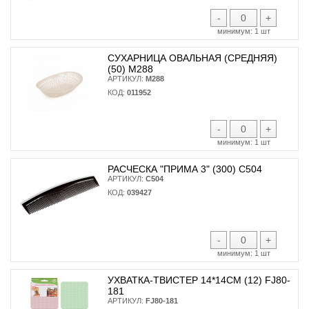
-
+
минимум:
1 шт
СУХАРНИЦА ОВАЛЬНАЯ (СРЕДНЯЯ)
(50) М288
АРТИКУЛ:
М288
КОД:
011952
-
+
минимум:
1 шт
РАСЧЕСКА "ПРИМА 3" (300) С504
АРТИКУЛ:
С504
КОД:
039427
-
+
минимум:
1 шт
УХВАТКА-ТВИСТЕР 14*14СМ (12) FJ80-
181
АРТИКУЛ:
FJ80-181