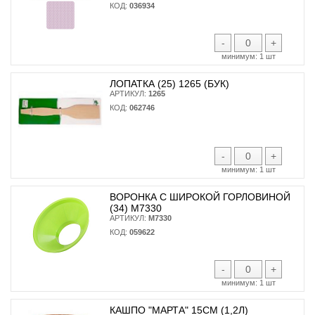
КОД:
036934
-
+
минимум:
1 шт
ЛОПАТКА (25) 1265 (БУК)
АРТИКУЛ:
1265
КОД:
062746
-
+
минимум:
1 шт
ВОРОНКА С ШИРОКОЙ ГОРЛОВИНОЙ
(34) М7330
АРТИКУЛ:
М7330
КОД:
059622
-
+
минимум:
1 шт
КАШПО "МАРТА" 15СМ (1,2Л)