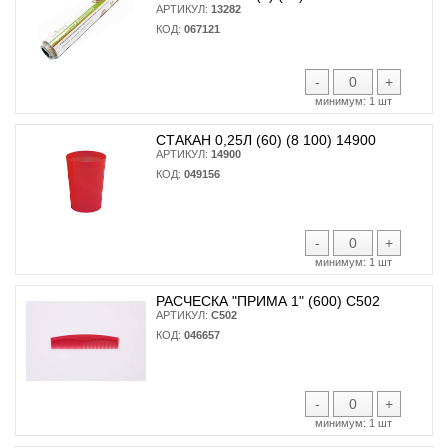
АРТИКУЛ:
13282
КОД:
067121
-
+
минимум:
1 шт
СТАКАН 0,25Л (60) (8 100) 14900
АРТИКУЛ:
14900
КОД:
049156
-
+
минимум:
1 шт
РАСЧЕСКА "ПРИМА 1" (600) С502
АРТИКУЛ:
С502
КОД:
046657
-
+
минимум:
1 шт