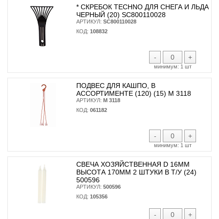
* CКРЕБОК TECHNO ДЛЯ СНЕГА И ЛЬДА
ЧЕРНЫЙ (20) SC800110028
АРТИКУЛ:
SC800110028
КОД:
108832
-
+
минимум:
1 шт
ПОДВЕС ДЛЯ КАШПО, В
АССОРТИМЕНТЕ (120) (15) М 3118
АРТИКУЛ:
М 3118
КОД:
061182
-
+
минимум:
1 шт
СВЕЧА ХОЗЯЙСТВЕННАЯ D 16ММ
ВЫСОТА 170ММ 2 ШТУКИ В Т/У (24)
500596
АРТИКУЛ:
500596
КОД:
105356
-
+