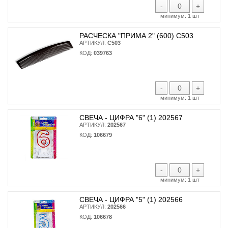
-
+
минимум:
1 шт
РАСЧЕСКА "ПРИМА 2" (600) С503
АРТИКУЛ:
С503
КОД:
039763
-
+
минимум:
1 шт
СВЕЧА - ЦИФРА "6" (1) 202567
АРТИКУЛ:
202567
КОД:
106679
-
+
минимум:
1 шт
СВЕЧА - ЦИФРА "5" (1) 202566
АРТИКУЛ:
202566
КОД:
106678