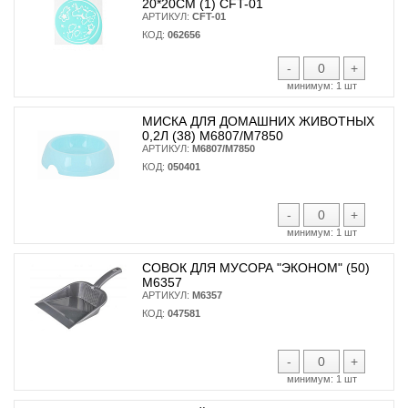
20*20СМ (1) CFT-01
АРТИКУЛ:
CFT-01
КОД:
062656
-
+
минимум:
1 шт
МИСКА ДЛЯ ДОМАШНИХ ЖИВОТНЫХ
0,2Л (38) М6807/М7850
АРТИКУЛ:
М6807/М7850
КОД:
050401
-
+
минимум:
1 шт
СОВОК ДЛЯ МУСОРА "ЭКОНОМ" (50)
М6357
АРТИКУЛ:
М6357
КОД:
047581
-
+
минимум:
1 шт