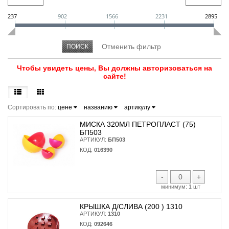
237
902
1566
2231
2895
Чтобы увидеть цены, Вы должны авторизоваться на
сайте!
Сортировать по:
цене
названию
артикулу
МИСКА 320МЛ ПЕТРОПЛАСТ (75)
БП503
АРТИКУЛ:
БП503
КОД:
016390
-
+
минимум:
1 шт
КРЫШКА Д/СЛИВА (200 ) 1310
АРТИКУЛ:
1310
КОД:
092646