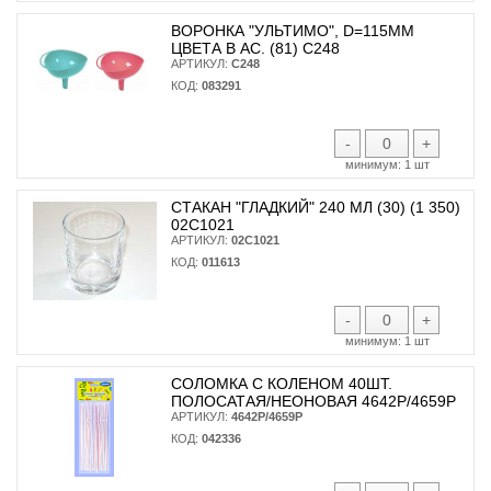
ВОРОНКА "УЛЬТИМО", D=115ММ
ЦВЕТА В АС. (81) С248
АРТИКУЛ:
С248
КОД:
083291
-
+
минимум:
1 шт
СТАКАН "ГЛАДКИЙ" 240 МЛ (30) (1 350)
02С1021
АРТИКУЛ:
02С1021
КОД:
011613
-
+
минимум:
1 шт
СОЛОМКА С КОЛЕНОМ 40ШТ.
ПОЛОСАТАЯ/НЕОНОВАЯ 4642Р/4659Р
АРТИКУЛ:
4642Р/4659Р
КОД:
042336