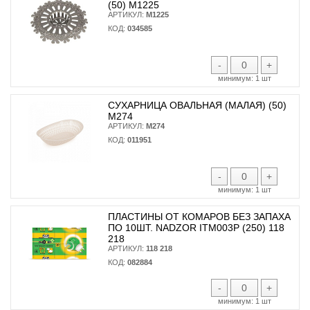
(50) М1225
АРТИКУЛ:
М1225
КОД:
034585
-
+
минимум:
1 шт
СУХАРНИЦА ОВАЛЬНАЯ (МАЛАЯ) (50)
М274
АРТИКУЛ:
М274
КОД:
011951
-
+
минимум:
1 шт
ПЛАСТИНЫ ОТ КОМАРОВ БЕЗ ЗАПАХА
ПО 10ШТ. NADZOR ITM003P (250) 118
218
АРТИКУЛ:
118 218
КОД:
082884
-
+
минимум:
1 шт