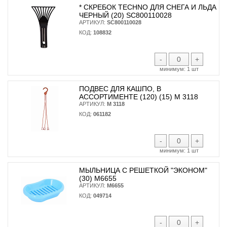
* CКРЕБОК TECHNO ДЛЯ СНЕГА И ЛЬДА
ЧЕРНЫЙ (20) SC800110028
АРТИКУЛ:
SC800110028
КОД:
108832
-
+
минимум:
1 шт
ПОДВЕС ДЛЯ КАШПО, В
АССОРТИМЕНТЕ (120) (15) М 3118
АРТИКУЛ:
М 3118
КОД:
061182
-
+
минимум:
1 шт
МЫЛЬНИЦА С РЕШЕТКОЙ "ЭКОНОМ"
(30) М6655
АРТИКУЛ:
М6655
КОД:
049714
-
+