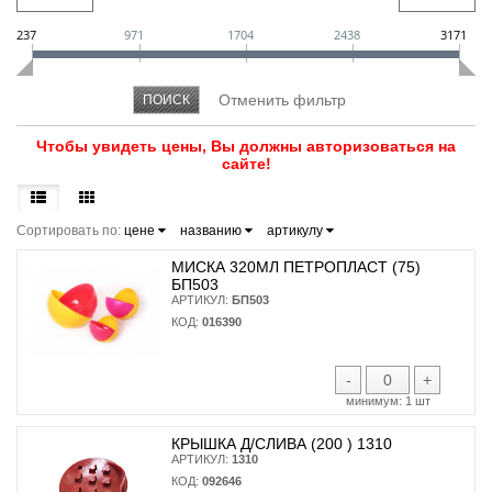
237
971
1704
2438
3171
Чтобы увидеть цены, Вы должны авторизоваться на
сайте!
Сортировать по:
цене
названию
артикулу
МИСКА 320МЛ ПЕТРОПЛАСТ (75)
БП503
АРТИКУЛ:
БП503
КОД:
016390
-
+
минимум:
1 шт
КРЫШКА Д/СЛИВА (200 ) 1310
АРТИКУЛ:
1310
КОД:
092646