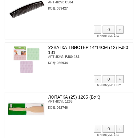
АРТИКУЛ:
С504
КОД:
039427
-
+
минимум:
1 шт
УХВАТКА-ТВИСТЕР 14*14СМ (12) FJ80-
181
АРТИКУЛ:
FJ80-181
КОД:
036934
-
+
минимум:
1 шт
ЛОПАТКА (25) 1265 (БУК)
АРТИКУЛ:
1265
КОД:
062746
-
+
минимум:
1 шт