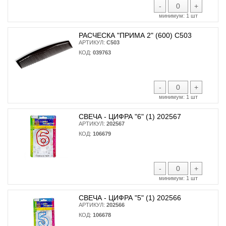
-
+
минимум:
1 шт
РАСЧЕСКА "ПРИМА 2" (600) С503
АРТИКУЛ:
С503
КОД:
039763
-
+
минимум:
1 шт
СВЕЧА - ЦИФРА "6" (1) 202567
АРТИКУЛ:
202567
КОД:
106679
-
+
минимум:
1 шт
СВЕЧА - ЦИФРА "5" (1) 202566
АРТИКУЛ:
202566
КОД:
106678