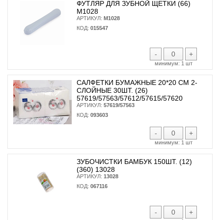
ФУТЛЯР ДЛЯ ЗУБНОЙ ЩЕТКИ (66)
М1028
АРТИКУЛ:
М1028
КОД:
015547
-
+
минимум:
1 шт
САЛФЕТКИ БУМАЖНЫЕ 20*20 СМ 2-
СЛОЙНЫЕ 30ШТ. (26)
57619/57563/57612/57615/57620
АРТИКУЛ:
57619/57563
КОД:
093603
-
+
минимум:
1 шт
ЗУБОЧИСТКИ БАМБУК 150ШТ. (12)
(360) 13028
АРТИКУЛ:
13028
КОД:
067116
-
+