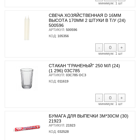
минимум:
1 шт
СВЕЧА ХОЗЯЙСТВЕННАЯ D 16ММ
ВЫСОТА 170ММ 2 ШТУКИ В Т/У (24)
500596
АРТИКУЛ:
500596
КОД:
105356
-
+
минимум:
1 шт
СТАКАН "ГРАНЕНЫЙ" 250 МЛ (24)
(1 296) 03С785
АРТИКУЛ:
03С785 ОСЗ
КОД:
011619
-
+
минимум:
1 шт
БУМАГА ДЛЯ ВЫПЕЧКИ 3М*30СМ (30)
21923
АРТИКУЛ:
21923
КОД:
032528