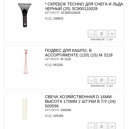
* CКРЕБОК TECHNO ДЛЯ СНЕГА И ЛЬДА
ЧЕРНЫЙ (20) SC800110028
АРТИКУЛ:
SC800110028
КОД:
108832
-
+
минимум:
1 шт
ПОДВЕС ДЛЯ КАШПО, В
АССОРТИМЕНТЕ (120) (15) М 3118
АРТИКУЛ:
М 3118
КОД:
061182
-
+
минимум:
1 шт
СВЕЧА ХОЗЯЙСТВЕННАЯ D 16ММ
ВЫСОТА 170ММ 2 ШТУКИ В Т/У (24)
500596
АРТИКУЛ:
500596
КОД:
105356
-
+