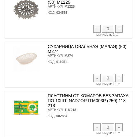
(50) М1225
АРТИКУЛ:
М1225
КОД:
034585
-
+
минимум:
1 шт
СУХАРНИЦА ОВАЛЬНАЯ (МАЛАЯ) (50)
М274
АРТИКУЛ:
М274
КОД:
011951
-
+
минимум:
1 шт
ПЛАСТИНЫ ОТ КОМАРОВ БЕЗ ЗАПАХА
ПО 10ШТ. NADZOR ITM003P (250) 118
218
АРТИКУЛ:
118 218
КОД:
082884
-
+
минимум:
1 шт