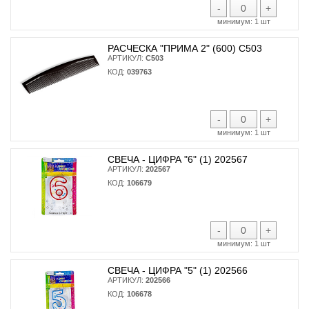
-
+
минимум:
1 шт
РАСЧЕСКА "ПРИМА 2" (600) С503
АРТИКУЛ:
С503
КОД:
039763
-
+
минимум:
1 шт
СВЕЧА - ЦИФРА "6" (1) 202567
АРТИКУЛ:
202567
КОД:
106679
-
+
минимум:
1 шт
СВЕЧА - ЦИФРА "5" (1) 202566
АРТИКУЛ:
202566
КОД:
106678