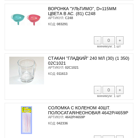
ВОРОНКА "УЛЬТИМО", D=115ММ
ЦВЕТА В АС. (81) С248
АРТИКУЛ:
С248
КОД:
083291
-
+
минимум:
1 шт
СТАКАН "ГЛАДКИЙ" 240 МЛ (30) (1 350)
02С1021
АРТИКУЛ:
02С1021
КОД:
011613
-
+
минимум:
1 шт
СОЛОМКА С КОЛЕНОМ 40ШТ.
ПОЛОСАТАЯ/НЕОНОВАЯ 4642Р/4659Р
АРТИКУЛ:
4642Р/4659Р
КОД:
042336