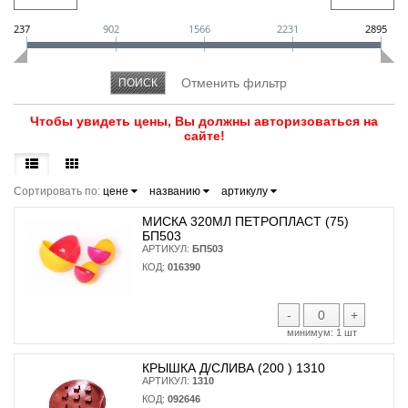
237
902
1566
2231
2895
Чтобы увидеть цены, Вы должны авторизоваться на
сайте!
Сортировать по:
цене
названию
артикулу
МИСКА 320МЛ ПЕТРОПЛАСТ (75)
БП503
АРТИКУЛ:
БП503
КОД:
016390
-
+
минимум:
1 шт
КРЫШКА Д/СЛИВА (200 ) 1310
АРТИКУЛ:
1310
КОД:
092646