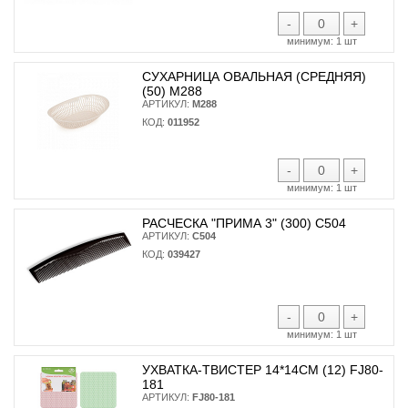
-
+
минимум:
1 шт
СУХАРНИЦА ОВАЛЬНАЯ (СРЕДНЯЯ)
(50) М288
АРТИКУЛ:
М288
КОД:
011952
-
+
минимум:
1 шт
РАСЧЕСКА "ПРИМА 3" (300) С504
АРТИКУЛ:
С504
КОД:
039427
-
+
минимум:
1 шт
УХВАТКА-ТВИСТЕР 14*14СМ (12) FJ80-
181
АРТИКУЛ:
FJ80-181