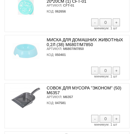
20*20СМ (1) CFT-01
АРТИКУЛ:
CFT-01
КОД:
062656
-
+
минимум:
1 шт
МИСКА ДЛЯ ДОМАШНИХ ЖИВОТНЫХ
0,2Л (38) М6807/М7850
АРТИКУЛ:
М6807/М7850
КОД:
050401
-
+
минимум:
1 шт
СОВОК ДЛЯ МУСОРА "ЭКОНОМ" (50)
М6357
АРТИКУЛ:
М6357
КОД:
047581
-
+
минимум:
1 шт