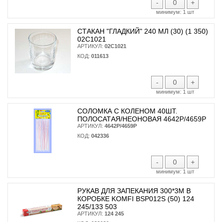
-
+
минимум:
1 шт
СТАКАН "ГЛАДКИЙ" 240 МЛ (30) (1 350)
02С1021
АРТИКУЛ:
02С1021
КОД:
011613
-
+
минимум:
1 шт
СОЛОМКА С КОЛЕНОМ 40ШТ.
ПОЛОСАТАЯ/НЕОНОВАЯ 4642Р/4659Р
АРТИКУЛ:
4642Р/4659Р
КОД:
042336
-
+
минимум:
1 шт
РУКАВ ДЛЯ ЗАПЕКАНИЯ 300*3М В
КОРОБКЕ KOMFI BSP012S (50) 124
245/133 503
АРТИКУЛ:
124 245