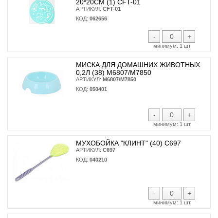
20*20СМ (1) CFT-01
АРТИКУЛ:
CFT-01
КОД:
062656
-
+
минимум:
1 шт
МИСКА ДЛЯ ДОМАШНИХ ЖИВОТНЫХ
0,2Л (38) М6807/М7850
АРТИКУЛ:
М6807/М7850
КОД:
050401
-
+
минимум:
1 шт
МУХОБОЙКА "КЛИНТ" (40) С697
АРТИКУЛ:
С697
КОД:
040210
-
+
минимум:
1 шт