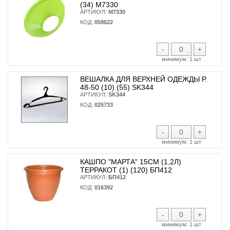
(34) М7330
АРТИКУЛ:
М7330
КОД:
059622
-
+
минимум:
1 шт
ВЕШАЛКА ДЛЯ ВЕРХНЕЙ ОДЕЖДЫ Р.
48-50 (10) (55) SK344
АРТИКУЛ:
SK344
КОД:
025733
-
+
минимум:
1 шт
КАШПО "МАРТА" 15СМ (1,2Л)
ТЕРРАКОТ (1) (120) БП412
АРТИКУЛ:
БП412
КОД:
016392
-
+
минимум:
1 шт