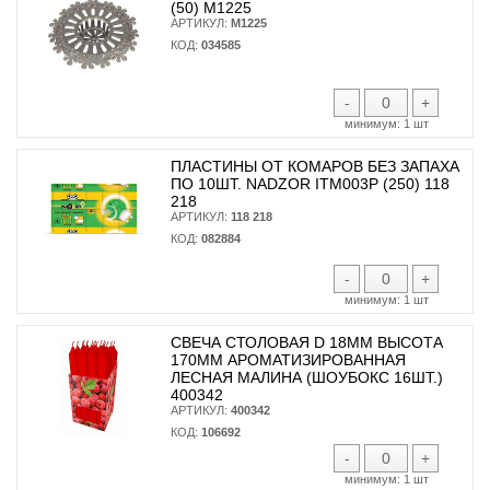
(50) М1225
АРТИКУЛ:
М1225
КОД:
034585
-
+
минимум:
1 шт
ПЛАСТИНЫ ОТ КОМАРОВ БЕЗ ЗАПАХА
ПО 10ШТ. NADZOR ITM003P (250) 118
218
АРТИКУЛ:
118 218
КОД:
082884
-
+
минимум:
1 шт
СВЕЧА СТОЛОВАЯ D 18ММ ВЫСОТА
170ММ АРОМАТИЗИРОВАННАЯ
ЛЕСНАЯ МАЛИНА (ШОУБОКС 16ШТ.)
400342
АРТИКУЛ:
400342
КОД:
106692
-
+
минимум:
1 шт