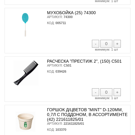
минимум:
1 шт
МУХОБОЙКА (25) 74300
АРТИКУЛ:
74300
КОД:
005711
-
+
минимум:
1 шт
РАСЧЕСКА "ПРЕСТИЖ 2", (150) С501
АРТИКУЛ:
С501
КОД:
039426
-
+
минимум:
1 шт
ГОРШОК Д/ЦВЕТОВ "MINT" D-120ММ,
0,7Л С ПОДДОНОМ, В АССОРТИМЕНТЕ
(42) 221611825/01
АРТИКУЛ:
221611825/01
КОД:
103370