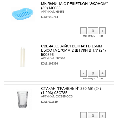
МЫЛЬНИЦА С РЕШЕТКОЙ "ЭКОНОМ"
(30) М6655
АРТИКУЛ:
М6655
КОД:
049714
-
+
минимум:
1 шт
СВЕЧА ХОЗЯЙСТВЕННАЯ D 16ММ
ВЫСОТА 170ММ 2 ШТУКИ В Т/У (24)
500596
АРТИКУЛ:
500596
КОД:
105356
-
+
минимум:
1 шт
СТАКАН "ГРАНЕНЫЙ" 250 МЛ (24)
(1 296) 03С785
АРТИКУЛ:
03С785 ОСЗ
КОД:
011619
-
+