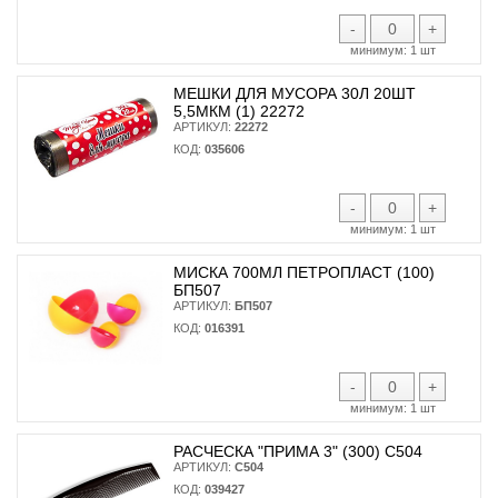
-
+
минимум:
1 шт
МЕШКИ ДЛЯ МУСОРА 30Л 20ШТ
5,5МКМ (1) 22272
АРТИКУЛ:
22272
КОД:
035606
-
+
минимум:
1 шт
МИСКА 700МЛ ПЕТРОПЛАСТ (100)
БП507
АРТИКУЛ:
БП507
КОД:
016391
-
+
минимум:
1 шт
РАСЧЕСКА "ПРИМА 3" (300) С504
АРТИКУЛ:
С504
КОД:
039427