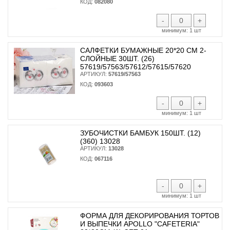
КОД:
082080
-
+
минимум:
1 шт
САЛФЕТКИ БУМАЖНЫЕ 20*20 СМ 2-
СЛОЙНЫЕ 30ШТ. (26)
57619/57563/57612/57615/57620
АРТИКУЛ:
57619/57563
КОД:
093603
-
+
минимум:
1 шт
ЗУБОЧИСТКИ БАМБУК 150ШТ. (12)
(360) 13028
АРТИКУЛ:
13028
КОД:
067116
-
+
минимум:
1 шт
ФОРМА ДЛЯ ДЕКОРИРОВАНИЯ ТОРТОВ
И ВЫПЕЧКИ APOLLO "CAFETERIA"