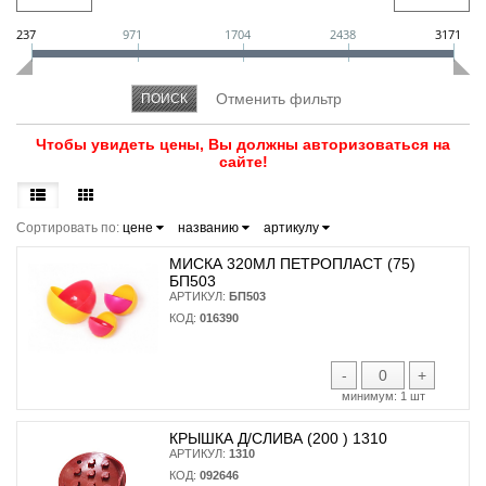
237
971
1704
2438
3171
Чтобы увидеть цены, Вы должны авторизоваться на
сайте!
Сортировать по:
цене
названию
артикулу
МИСКА 320МЛ ПЕТРОПЛАСТ (75)
БП503
АРТИКУЛ:
БП503
КОД:
016390
-
+
минимум:
1 шт
КРЫШКА Д/СЛИВА (200 ) 1310
АРТИКУЛ:
1310
КОД:
092646