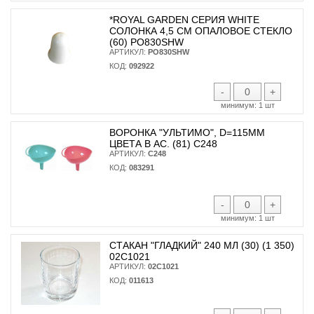
*ROYAL GARDEN СЕРИЯ WHITE
СОЛОНКА 4,5 СМ ОПАЛОВОЕ СТЕКЛО
(60) PO830SHW
АРТИКУЛ:
PO830SHW
КОД:
092922
-
+
минимум:
1 шт
ВОРОНКА "УЛЬТИМО", D=115ММ
ЦВЕТА В АС. (81) С248
АРТИКУЛ:
С248
КОД:
083291
-
+
минимум:
1 шт
СТАКАН "ГЛАДКИЙ" 240 МЛ (30) (1 350)
02С1021
АРТИКУЛ:
02С1021
КОД:
011613