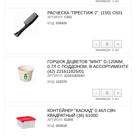
минимум:
1 шт
РАСЧЕСКА "ПРЕСТИЖ 2", (150) С501
АРТИКУЛ:
С501
КОД:
039426
-
+
минимум:
1 шт
ГОРШОК Д/ЦВЕТОВ "MINT" D-120ММ,
0,7Л С ПОДДОНОМ, В АССОРТИМЕНТЕ
(42) 221611825/01
АРТИКУЛ:
221611825/01
КОД:
103370
-
+
минимум:
1 шт
КОНТЕЙНЕР "КАСКАД" 0,46Л СВЧ
КВАДРАТНЫЙ (36) 61000
АРТИКУЛ:
61000
КОД:
003618