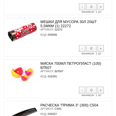
-
+
минимум:
1 шт
МЕШКИ ДЛЯ МУСОРА 30Л 20ШТ
5,5МКМ (1) 22272
АРТИКУЛ:
22272
КОД:
035606
-
+
минимум:
1 шт
МИСКА 700МЛ ПЕТРОПЛАСТ (100)
БП507
АРТИКУЛ:
БП507
КОД:
016391
-
+
минимум:
1 шт
РАСЧЕСКА "ПРИМА 3" (300) С504
АРТИКУЛ:
С504
КОД:
039427