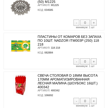
(50) М1225
АРТИКУЛ:
М1225
КОД:
034585
-
+
минимум:
1 шт
ПЛАСТИНЫ ОТ КОМАРОВ БЕЗ ЗАПАХА
ПО 10ШТ. NADZOR ITM003P (250) 118
218
АРТИКУЛ:
118 218
КОД:
082884
-
+
минимум:
1 шт
СВЕЧА СТОЛОВАЯ D 18ММ ВЫСОТА
170ММ АРОМАТИЗИРОВАННАЯ
ЛЕСНАЯ МАЛИНА (ШОУБОКС 16ШТ.)
400342
АРТИКУЛ:
400342
КОД:
106692
-
+
минимум:
1 шт