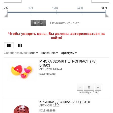
237
971
1704
2438
3171
Чтобы увидеть цены, Вы должны авторизоваться на
сайте!
Сортировать по:
цене
названию
артикулу
МИСКА 320МЛ ПЕТРОПЛАСТ (75)
БП503
АРТИКУЛ:
БП503
КОД:
016390
-
+
минимум:
1 шт
КРЫШКА Д/СЛИВА (200 ) 1310
АРТИКУЛ:
1310
КОД:
092646