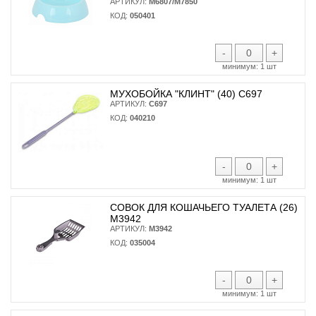
АРТИКУЛ:
М6807/М7850
КОД:
050401
-
+
минимум:
1 шт
МУХОБОЙКА "КЛИНТ" (40) С697
АРТИКУЛ:
С697
КОД:
040210
-
+
минимум:
1 шт
СОВОК ДЛЯ КОШАЧЬЕГО ТУАЛЕТА (26)
М3942
АРТИКУЛ:
М3942
КОД:
035004
-
+
минимум:
1 шт