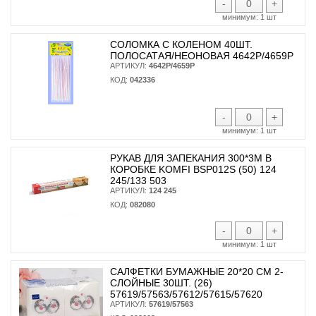
-
+
минимум:
1 шт
СОЛОМКА С КОЛЕНОМ 40ШТ.
ПОЛОСАТАЯ/НЕОНОВАЯ 4642Р/4659Р
АРТИКУЛ:
4642Р/4659Р
КОД:
042336
-
+
минимум:
1 шт
РУКАВ ДЛЯ ЗАПЕКАНИЯ 300*3М В
КОРОБКЕ KOMFI BSP012S (50) 124
245/133 503
АРТИКУЛ:
124 245
КОД:
082080
-
+
минимум:
1 шт
САЛФЕТКИ БУМАЖНЫЕ 20*20 СМ 2-
СЛОЙНЫЕ 30ШТ. (26)
57619/57563/57612/57615/57620
АРТИКУЛ:
57619/57563