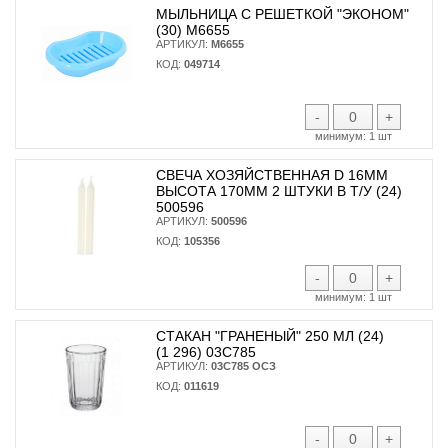
МЫЛЬНИЦА С РЕШЕТКОЙ "ЭКОНОМ"
(30) М6655
АРТИКУЛ:
М6655
КОД:
049714
-
+
минимум:
1 шт
СВЕЧА ХОЗЯЙСТВЕННАЯ D 16ММ
ВЫСОТА 170ММ 2 ШТУКИ В Т/У (24)
500596
АРТИКУЛ:
500596
КОД:
105356
-
+
минимум:
1 шт
СТАКАН "ГРАНЕНЫЙ" 250 МЛ (24)
(1 296) 03С785
АРТИКУЛ:
03С785 ОСЗ
КОД:
011619
-
+