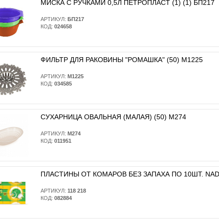
МИСКА С РУЧКАМИ 0,5Л ПЕТРОПЛАСТ (1) (1) БП217
АРТИКУЛ:
БП217
КОД:
024658
ФИЛЬТР ДЛЯ РАКОВИНЫ "РОМАШКА" (50) М1225
АРТИКУЛ:
М1225
КОД:
034585
СУХАРНИЦА ОВАЛЬНАЯ (МАЛАЯ) (50) М274
АРТИКУЛ:
М274
КОД:
011951
ПЛАСТИНЫ ОТ КОМАРОВ БЕЗ ЗАПАХА ПО 10ШТ. NADZO
АРТИКУЛ:
118 218
КОД:
082884