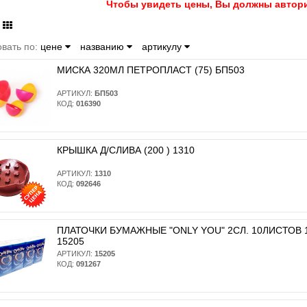
Чтобы увидеть цены, Вы должны автори
вать по:
цене
названию
артикулу
МИСКА 320МЛ ПЕТРОПЛАСТ (75) БП503
АРТИКУЛ:
БП503
КОД:
016390
КРЫШКА Д/СЛИВА (200 ) 1310
АРТИКУЛ:
1310
КОД:
092646
ПЛАТОЧКИ БУМАЖНЫЕ "ONLY YOU" 2СЛ. 10ЛИСТОВ 10
15205
АРТИКУЛ:
15205
КОД:
091267