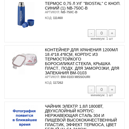
ТЕРМОС 0,75 Л У/Г "BIOSTAL" С КНОП.
СИНИЙ (1) NB-750С-B
АРТИКУЛ:
NB-750С-B
КОД:
111460
-
+
минимум:
1 шт
КОНТЕЙНЕР ДЛЯ ХРАНЕНИЯ 1200МЛ
18.4*18.4*8СМ, КОРПУС ИЗ
ТЕРМОСТОЙКОГО
БОРОСИЛИКАТ.СТЕКЛА, КРЫШКА
ПЛАСТ., ПОДХ. ДЛЯ ЗАМОРОЗКИ, ДЛЯ
ЗАПЕКАНИЯ BM-0103
АРТИКУЛ:
BM-0103 MISSOURI
КОД:
117262
-
+
минимум:
1 шт
ЧАЙНИК ЭЛЕКТР. 1,8Л 1800ВТ,
ДВУХСЛОЙНЫЙ КОРПУС:
НЕРЖАВЕЮЩАЯ СТАЛЬ 304 И
ПИЩЕВОЙ ВЫСОКОКАЧЕСТВЕННЫЙ
ПЛАСТИК, ЭФФЕКТ ТЕРМОСА, ЦВЕТ