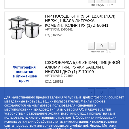
минимум:
1 шт
Н-Р ПОСУДЫ 6ПР. (9,5Л;12,0Л;14,0Л)
НЕРЖ., ШКАЛА ЛИТРАЖА,
КОМБИН.ПОЛИР. П/У (1) Z-50641
АРТИКУЛ:
Z-50641
КОД:
072575
-
+
минимум:
1 шт
СКОРОВАРКА 5,0Л ZEIDAN, ПИЩЕВОЙ
АЛЮМИНИЙ, РУЧКИ БАКЕЛИТ,
ИНДУКЦ.ДНО (1) Z-70109
АРТИКУЛ:
Z-70109
КОД:
118582
-
+
Для качественного предоставления услуг, сайт spetstorg-spb.ru собирает
минимум:
1 шт
метаданные вновь зашедших пользователей. Файлы cookies
сохраняются на компьютере пользователя (сведения о
местоположении; ip-адрес; тип, язык, версия ОС и браузера; тип
устройства и разрешение экрана; источник, откуда пришел на сайт
1
пользователь; какие страницы открывает). Собранная информация
используется для обработки статистических данных использования
сайта посредством интернет-сервисов LiveInternet, Яндекс.Метрика,