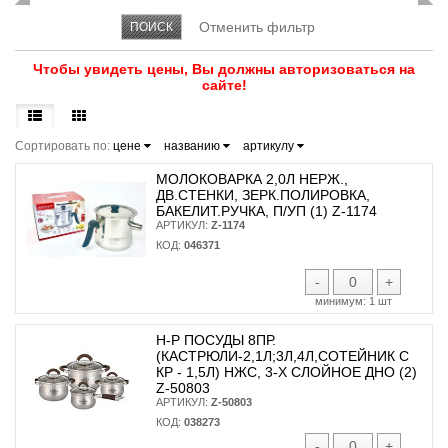
Чтобы увидеть цены, Вы должны авторизоваться на
сайте!
Сортировать по:
цене
названию
артикулу
МОЛОКОВАРКА 2,0Л НЕРЖ.,
ДВ.СТЕНКИ, ЗЕРК.ПОЛИРОВКА,
БАКЕЛИТ.РУЧКА, П/УП (1) Z-1174
АРТИКУЛ:
Z-1174
КОД:
046371
-
+
минимум:
1 шт
Н-Р ПОСУДЫ 8ПР.
(КАСТРЮЛИ-2,1Л;3Л,4Л,СОТЕЙНИК С
КР - 1,5Л) НЖС, 3-Х СЛОЙНОЕ ДНО (2)
Z-50803
АРТИКУЛ:
Z-50803
КОД:
038273
-
+