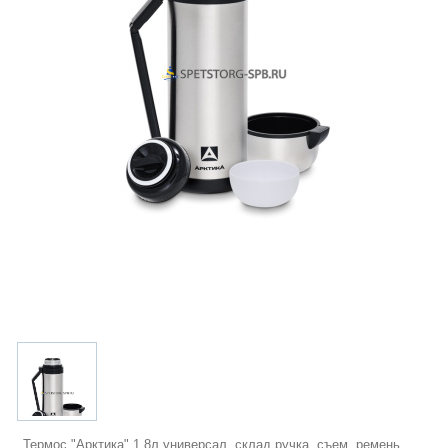
Термос "Арктика" 1,8л универсал, склад.ручка, съем. ремень,